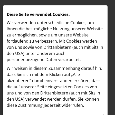
Diese Seite verwendet Cookies.
Wir verwenden unterschiedliche Cookies, um
Ihnen die best­mögliche Nutzung unserer Website
zu ermöglichen, sowie um unsere Website
fortlaufend zu verbessern. Mit Cookies werden
von uns sowie von Drittanbietern (auch mit Sitz in
den USA) unter anderem auch
personenbezogene Daten verarbeitet.
Meldungen
/
The Companion
MELDUNGEN
Wir weisen in diesem Zusammenhang darauf hin,
Text
Bilder
LOEBELL NORDBERG
dass Sie sich mit dem Klicken auf „Alle
akzeptieren“ damit ein­ver­standen erklären, dass
INNER
09.03.2026
die auf unserer Seite eingesetzten Cookies von
Mehr Flair für die
aehre
uns und von den Drittanbietern (auch mit Sitz in
Astoria Artshow
den USA) verwendet werden dürfen. Sie können
Mariahilfer Straße:
diese Zustimmung jederzeit widerrufen.
B/S/H Hausgeräte
Boca & Calypso sind