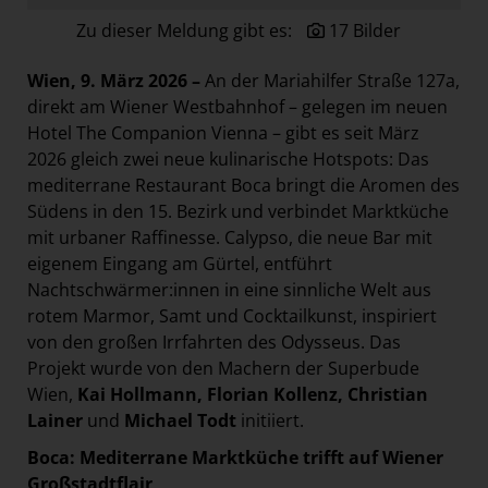
Paradies Garten
Zu dieser Meldung gibt es:
17 Bilder
Raisin
Wien, 9. März 2026 –
An der Mariahilfer Straße 127a,
section.d
direkt am Wiener Westbahnhof – gelegen im neuen
Swiss Life Select
Hotel The Companion Vienna – gibt es seit März
2026 gleich zwei neue kulinarische Hotspots: Das
The Companion
mediterrane Restaurant Boca bringt die Aromen des
The Hoxton
Südens in den 15. Bezirk und verbindet Marktküche
Unibail-Rodamco-Westfield
mit urbaner Raffinesse. Calypso, die neue Bar mit
eigenem Eingang am Gürtel, entführt
Vöslauer
Nachtschwärmer:innen in eine sinnliche Welt aus
NMK
rotem Marmor, Samt und Cocktailkunst, inspiriert
von den großen Irrfahrten des Odysseus. Das
MEDIA
Projekt wurde von den Machern der Superbude
KONTAKT
Wien,
Kai Hollmann, Florian Kollenz, Christian
Lainer
und
Michael Todt
initiiert.
Boca: Mediterrane Marktküche trifft auf Wiener
Großstadtflair