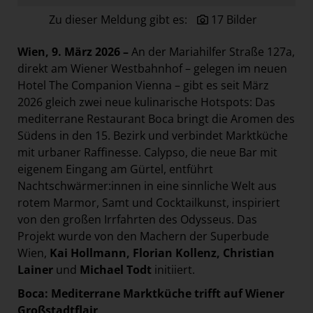
Paradies Garten
Zu dieser Meldung gibt es:
17 Bilder
Raisin
Wien, 9. März 2026 –
An der Mariahilfer Straße 127a,
section.d
direkt am Wiener Westbahnhof – gelegen im neuen
Swiss Life Select
Hotel The Companion Vienna – gibt es seit März
2026 gleich zwei neue kulinarische Hotspots: Das
The Companion
mediterrane Restaurant Boca bringt die Aromen des
The Hoxton
Südens in den 15. Bezirk und verbindet Marktküche
Unibail-Rodamco-Westfield
mit urbaner Raffinesse. Calypso, die neue Bar mit
eigenem Eingang am Gürtel, entführt
Vöslauer
Nachtschwärmer:innen in eine sinnliche Welt aus
NMK
rotem Marmor, Samt und Cocktailkunst, inspiriert
von den großen Irrfahrten des Odysseus. Das
MEDIA
Projekt wurde von den Machern der Superbude
KONTAKT
Wien,
Kai Hollmann, Florian Kollenz, Christian
Lainer
und
Michael Todt
initiiert.
Boca: Mediterrane Marktküche trifft auf Wiener
Großstadtflair