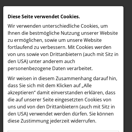
Diese Seite verwendet Cookies.
Wir verwenden unterschiedliche Cookies, um
Ihnen die best­mögliche Nutzung unserer Website
zu ermöglichen, sowie um unsere Website
fortlaufend zu verbessern. Mit Cookies werden
von uns sowie von Drittanbietern (auch mit Sitz in
den USA) unter anderem auch
personenbezogene Daten verarbeitet.
Meldungen
/
The Companion
MELDUNGEN
Wir weisen in diesem Zusammenhang darauf hin,
Text
Bilder
LOEBELL NORDBERG
dass Sie sich mit dem Klicken auf „Alle
akzeptieren“ damit ein­ver­standen erklären, dass
INNER
09.03.2026
die auf unserer Seite eingesetzten Cookies von
Mehr Flair für die
aehre
uns und von den Drittanbietern (auch mit Sitz in
Astoria Artshow
den USA) verwendet werden dürfen. Sie können
Mariahilfer Straße:
diese Zustimmung jederzeit widerrufen.
B/S/H Hausgeräte
Boca & Calypso sind