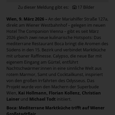
Paradies Garten
Zu dieser Meldung gibt es:
17 Bilder
Raisin
Wien, 9. März 2026 –
An der Mariahilfer Straße 127a,
section.d
direkt am Wiener Westbahnhof – gelegen im neuen
Swiss Life Select
Hotel The Companion Vienna – gibt es seit März
2026 gleich zwei neue kulinarische Hotspots: Das
The Companion
mediterrane Restaurant Boca bringt die Aromen des
The Hoxton
Südens in den 15. Bezirk und verbindet Marktküche
Unibail-Rodamco-Westfield
mit urbaner Raffinesse. Calypso, die neue Bar mit
eigenem Eingang am Gürtel, entführt
Vöslauer
Nachtschwärmer:innen in eine sinnliche Welt aus
NMK
rotem Marmor, Samt und Cocktailkunst, inspiriert
von den großen Irrfahrten des Odysseus. Das
MEDIA
Projekt wurde von den Machern der Superbude
KONTAKT
Wien,
Kai Hollmann, Florian Kollenz, Christian
Lainer
und
Michael Todt
initiiert.
Boca: Mediterrane Marktküche trifft auf Wiener
Großstadtflair