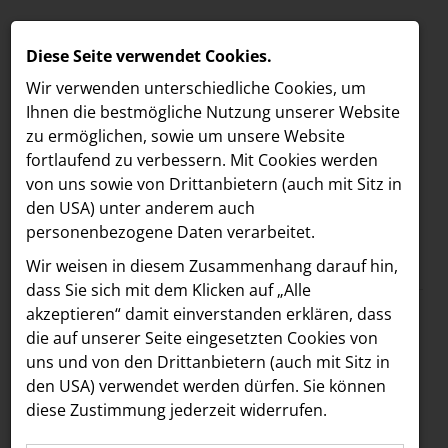
Diese Seite verwendet Cookies.
Wir verwenden unterschiedliche Cookies, um
Ihnen die best­mögliche Nutzung unserer Website
zu ermöglichen, sowie um unsere Website
fortlaufend zu verbessern. Mit Cookies werden
von uns sowie von Drittanbietern (auch mit Sitz in
den USA) unter anderem auch
personenbezogene Daten verarbeitet.
Meldungen
/
The Companion
MELDUNGEN
Wir weisen in diesem Zusammenhang darauf hin,
Text
Bilder
LOEBELL NORDBERG
dass Sie sich mit dem Klicken auf „Alle
akzeptieren“ damit ein­ver­standen erklären, dass
INNER
09.03.2026
die auf unserer Seite eingesetzten Cookies von
Mehr Flair für die
aehre
uns und von den Drittanbietern (auch mit Sitz in
Astoria Artshow
den USA) verwendet werden dürfen. Sie können
Mariahilfer Straße:
diese Zustimmung jederzeit widerrufen.
B/S/H Hausgeräte
Boca & Calypso sind