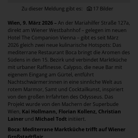
Paradies Garten
Zu dieser Meldung gibt es:
17 Bilder
Raisin
Wien, 9. März 2026 –
An der Mariahilfer Straße 127a,
section.d
direkt am Wiener Westbahnhof – gelegen im neuen
Swiss Life Select
Hotel The Companion Vienna – gibt es seit März
2026 gleich zwei neue kulinarische Hotspots: Das
The Companion
mediterrane Restaurant Boca bringt die Aromen des
The Hoxton
Südens in den 15. Bezirk und verbindet Marktküche
Unibail-Rodamco-Westfield
mit urbaner Raffinesse. Calypso, die neue Bar mit
eigenem Eingang am Gürtel, entführt
Vöslauer
Nachtschwärmer:innen in eine sinnliche Welt aus
NMK
rotem Marmor, Samt und Cocktailkunst, inspiriert
von den großen Irrfahrten des Odysseus. Das
MEDIA
Projekt wurde von den Machern der Superbude
KONTAKT
Wien,
Kai Hollmann, Florian Kollenz, Christian
Lainer
und
Michael Todt
initiiert.
Boca: Mediterrane Marktküche trifft auf Wiener
Großstadtflair