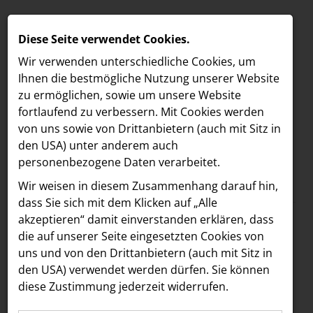
Diese Seite verwendet Cookies.
Wir verwenden unterschiedliche Cookies, um
Ihnen die best­mögliche Nutzung unserer Website
zu ermöglichen, sowie um unsere Website
fortlaufend zu verbessern. Mit Cookies werden
von uns sowie von Drittanbietern (auch mit Sitz in
den USA) unter anderem auch
personenbezogene Daten verarbeitet.
Meldungen
/
The Companion
MELDUNGEN
Wir weisen in diesem Zusammenhang darauf hin,
Text
Bilder
LOEBELL NORDBERG
dass Sie sich mit dem Klicken auf „Alle
akzeptieren“ damit ein­ver­standen erklären, dass
INNER
09.03.2026
die auf unserer Seite eingesetzten Cookies von
Mehr Flair für die
aehre
uns und von den Drittanbietern (auch mit Sitz in
Astoria Artshow
den USA) verwendet werden dürfen. Sie können
Mariahilfer Straße:
diese Zustimmung jederzeit widerrufen.
B/S/H Hausgeräte
Boca & Calypso sind