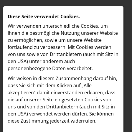
Diese Seite verwendet Cookies.
Wir verwenden unterschiedliche Cookies, um
Ihnen die best­mögliche Nutzung unserer Website
zu ermöglichen, sowie um unsere Website
fortlaufend zu verbessern. Mit Cookies werden
von uns sowie von Drittanbietern (auch mit Sitz in
den USA) unter anderem auch
personenbezogene Daten verarbeitet.
Meldungen
/
The Companion
MELDUNGEN
Wir weisen in diesem Zusammenhang darauf hin,
Text
Bilder
LOEBELL NORDBERG
dass Sie sich mit dem Klicken auf „Alle
akzeptieren“ damit ein­ver­standen erklären, dass
INNER
09.03.2026
die auf unserer Seite eingesetzten Cookies von
Mehr Flair für die
aehre
uns und von den Drittanbietern (auch mit Sitz in
Astoria Artshow
den USA) verwendet werden dürfen. Sie können
Mariahilfer Straße:
diese Zustimmung jederzeit widerrufen.
B/S/H Hausgeräte
Boca & Calypso sind