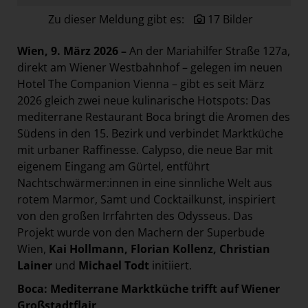
Paradies Garten
Zu dieser Meldung gibt es:
17 Bilder
Raisin
Wien, 9. März 2026 –
An der Mariahilfer Straße 127a,
section.d
direkt am Wiener Westbahnhof – gelegen im neuen
Swiss Life Select
Hotel The Companion Vienna – gibt es seit März
2026 gleich zwei neue kulinarische Hotspots: Das
The Companion
mediterrane Restaurant Boca bringt die Aromen des
The Hoxton
Südens in den 15. Bezirk und verbindet Marktküche
Unibail-Rodamco-Westfield
mit urbaner Raffinesse. Calypso, die neue Bar mit
eigenem Eingang am Gürtel, entführt
Vöslauer
Nachtschwärmer:innen in eine sinnliche Welt aus
NMK
rotem Marmor, Samt und Cocktailkunst, inspiriert
von den großen Irrfahrten des Odysseus. Das
MEDIA
Projekt wurde von den Machern der Superbude
KONTAKT
Wien,
Kai Hollmann, Florian Kollenz, Christian
Lainer
und
Michael Todt
initiiert.
Boca: Mediterrane Marktküche trifft auf Wiener
Großstadtflair