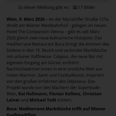
Paradies Garten
Zu dieser Meldung gibt es:
17 Bilder
Raisin
Wien, 9. März 2026 –
An der Mariahilfer Straße 127a,
section.d
direkt am Wiener Westbahnhof – gelegen im neuen
Swiss Life Select
Hotel The Companion Vienna – gibt es seit März
2026 gleich zwei neue kulinarische Hotspots: Das
The Companion
mediterrane Restaurant Boca bringt die Aromen des
The Hoxton
Südens in den 15. Bezirk und verbindet Marktküche
Unibail-Rodamco-Westfield
mit urbaner Raffinesse. Calypso, die neue Bar mit
eigenem Eingang am Gürtel, entführt
Vöslauer
Nachtschwärmer:innen in eine sinnliche Welt aus
NMK
rotem Marmor, Samt und Cocktailkunst, inspiriert
von den großen Irrfahrten des Odysseus. Das
MEDIA
Projekt wurde von den Machern der Superbude
KONTAKT
Wien,
Kai Hollmann, Florian Kollenz, Christian
Lainer
und
Michael Todt
initiiert.
Boca: Mediterrane Marktküche trifft auf Wiener
Großstadtflair