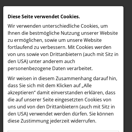
Diese Seite verwendet Cookies.
Wir verwenden unterschiedliche Cookies, um
Ihnen die best­mögliche Nutzung unserer Website
zu ermöglichen, sowie um unsere Website
fortlaufend zu verbessern. Mit Cookies werden
von uns sowie von Drittanbietern (auch mit Sitz in
den USA) unter anderem auch
personenbezogene Daten verarbeitet.
Meldungen
/
The Companion
MELDUNGEN
Wir weisen in diesem Zusammenhang darauf hin,
Text
Bilder
LOEBELL NORDBERG
dass Sie sich mit dem Klicken auf „Alle
akzeptieren“ damit ein­ver­standen erklären, dass
INNER
09.03.2026
die auf unserer Seite eingesetzten Cookies von
Mehr Flair für die
aehre
uns und von den Drittanbietern (auch mit Sitz in
Astoria Artshow
den USA) verwendet werden dürfen. Sie können
Mariahilfer Straße:
diese Zustimmung jederzeit widerrufen.
B/S/H Hausgeräte
Boca & Calypso sind