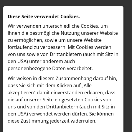
Diese Seite verwendet Cookies.
Wir verwenden unterschiedliche Cookies, um
Ihnen die best­mögliche Nutzung unserer Website
zu ermöglichen, sowie um unsere Website
fortlaufend zu verbessern. Mit Cookies werden
von uns sowie von Drittanbietern (auch mit Sitz in
den USA) unter anderem auch
personenbezogene Daten verarbeitet.
Meldungen
/
The Companion
MELDUNGEN
Wir weisen in diesem Zusammenhang darauf hin,
Text
Bilder
LOEBELL NORDBERG
dass Sie sich mit dem Klicken auf „Alle
akzeptieren“ damit ein­ver­standen erklären, dass
INNER
09.03.2026
die auf unserer Seite eingesetzten Cookies von
Mehr Flair für die
aehre
uns und von den Drittanbietern (auch mit Sitz in
Astoria Artshow
den USA) verwendet werden dürfen. Sie können
Mariahilfer Straße:
diese Zustimmung jederzeit widerrufen.
B/S/H Hausgeräte
Boca & Calypso sind