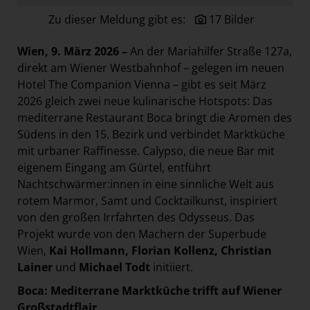
Paradies Garten
Zu dieser Meldung gibt es:
17 Bilder
Raisin
Wien, 9. März 2026 –
An der Mariahilfer Straße 127a,
section.d
direkt am Wiener Westbahnhof – gelegen im neuen
Swiss Life Select
Hotel The Companion Vienna – gibt es seit März
2026 gleich zwei neue kulinarische Hotspots: Das
The Companion
mediterrane Restaurant Boca bringt die Aromen des
The Hoxton
Südens in den 15. Bezirk und verbindet Marktküche
Unibail-Rodamco-Westfield
mit urbaner Raffinesse. Calypso, die neue Bar mit
eigenem Eingang am Gürtel, entführt
Vöslauer
Nachtschwärmer:innen in eine sinnliche Welt aus
NMK
rotem Marmor, Samt und Cocktailkunst, inspiriert
von den großen Irrfahrten des Odysseus. Das
MEDIA
Projekt wurde von den Machern der Superbude
KONTAKT
Wien,
Kai Hollmann, Florian Kollenz, Christian
Lainer
und
Michael Todt
initiiert.
Boca: Mediterrane Marktküche trifft auf Wiener
Großstadtflair