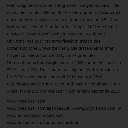
Mehrweg, dessen Anteil stetig weiter ausgebaut wird – Ziel
ist es, diesen bis 2030 auf 40 % zu verdoppeln. Vöslauer ist
das erste Mineralwasserunternehmen, das eine 0,5 l Glas-
Mehrwegflasche im Handel und seit April 2022 die bisher
einzige PET-Mehrwegflasche in Österreich anbietet.
Übrigens, Vöslauer Mehrwegflaschen tragen das
Österreichische Umweltzeichen. Alle diese Maßnahmen
tragen zur Reduktion der CO
-Emissionen des
2
Unternehmens bei: Verglichen mit 2005 konnte Vöslauer so
50 % seiner CO
-Emissionen aus eigener Kraft reduzieren,
2
bis 2030 sollen, verglichen mit 2019, weitere 28 %
CO
eingespart werden. Nach und nach nachhaltiger eben
2
– das ist das Ziel der Vöslauer Nachhaltigkeitsagenda 2030.
www.voeslauer.com,
www.voeslauer.com/agenda2030,
www.jungbleiben.com
, www
www.facebook.com/Voeslauer,
www.linkedin.com/company/voeslauer