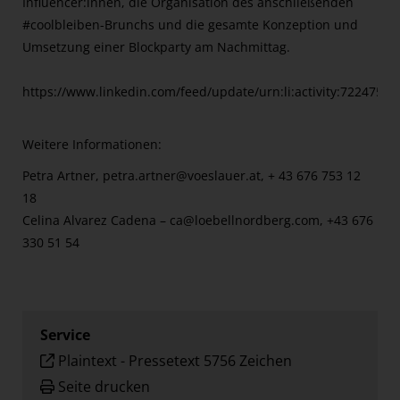
Influencer:innen, die Organisation des anschließenden
#coolbleiben-Brunchs und die gesamte Konzeption und
Umsetzung einer Blockparty am Nachmittag.
https://www.linkedin.com/feed/update/urn:li:activity:722475
Weitere Informationen:
Petra Artner,
petra.artner@voeslauer.at
, + 43 676 753 12
18
Celina Alvarez Cadena –
ca@loebellnordberg.com
, +43 676
330 51 54
Service
Plaintext
-
Pressetext 5756 Zeichen
Seite drucken