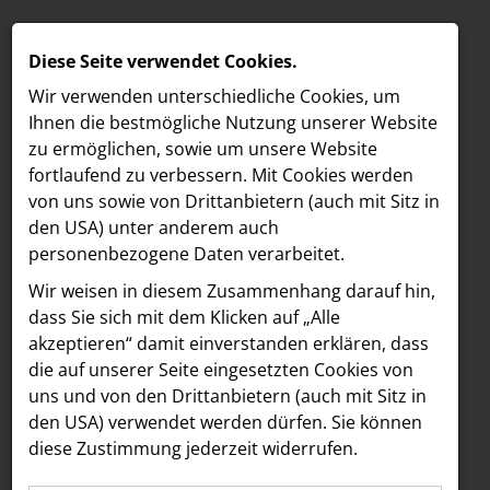
Diese Seite verwendet Cookies.
Wir verwenden unterschiedliche Cookies, um
Ihnen die best­mögliche Nutzung unserer Website
zu ermöglichen, sowie um unsere Website
fortlaufend zu verbessern. Mit Cookies werden
von uns sowie von Drittanbietern (auch mit Sitz in
den USA) unter anderem auch
personenbezogene Daten verarbeitet.
Meldungen
/
Vöslauer
MELDUNGEN
Wir weisen in diesem Zusammenhang darauf hin,
Text
Bilder
LOEBELL NORDBERG
dass Sie sich mit dem Klicken auf „Alle
akzeptieren“ damit ein­ver­standen erklären, dass
INNER
01.08.2024
die auf unserer Seite eingesetzten Cookies von
nachhaltig
aehre
uns und von den Drittanbietern (auch mit Sitz in
Astoria Artshow
den USA) verwendet werden dürfen. Sie können
#coolbleiben:
diese Zustimmung jederzeit widerrufen.
B/S/H Hausgeräte
Innovatives Projekt