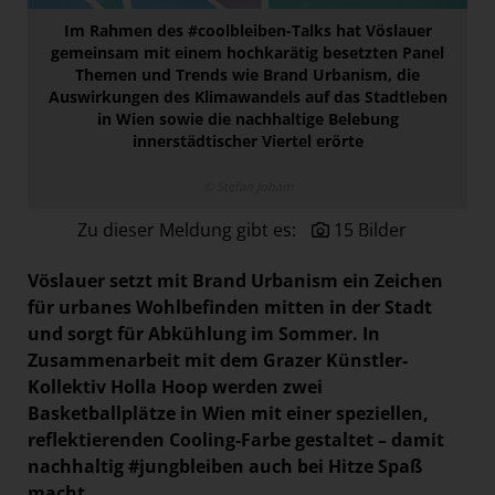
Paradies Garten
Im Rahmen des #coolbleiben-Talks hat Vöslauer
gemeinsam mit einem hochkarätig besetzten Panel
Raisin
Themen und Trends wie Brand Urbanism, die
section.d
Auswirkungen des Klimawandels auf das Stadtleben
in Wien sowie die nachhaltige Belebung
Swiss Life Select
innerstädtischer Viertel erörte
The Companion
© Stefan Joham
The Hoxton
Zu dieser Meldung gibt es:
15 Bilder
Unibail-Rodamco-Westfield
Vöslauer
Vöslauer setzt mit Brand Urbanism ein Zeichen
für urbanes Wohlbefinden mitten in der Stadt
NMK
und sorgt für Abkühlung im Sommer. In
MEDIA
Zusammenarbeit mit dem Grazer Künstler-
Kollektiv Holla Hoop werden zwei
KONTAKT
Basketballplätze in Wien mit einer speziellen,
reflektierenden Cooling-Farbe gestaltet – damit
nachhaltig #jungbleiben auch bei Hitze Spaß
macht.