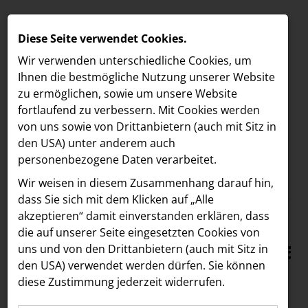
Diese Seite verwendet Cookies.
Wir verwenden unterschiedliche Cookies, um
Ihnen die best­mögliche Nutzung unserer Website
zu ermöglichen, sowie um unsere Website
fortlaufend zu verbessern. Mit Cookies werden
von uns sowie von Drittanbietern (auch mit Sitz in
den USA) unter anderem auch
personenbezogene Daten verarbeitet.
Meldungen
/
MELDUNGEN
Wir weisen in diesem Zusammenhang darauf hin,
Text
Bilder
LOEBELL NORDBERG
dass Sie sich mit dem Klicken auf „Alle
akzeptieren“ damit ein­ver­standen erklären, dass
INNER
06.06.2025
die auf unserer Seite eingesetzten Cookies von
Nachhaltigkeitsfestival
aehre
uns und von den Drittanbietern (auch mit Sitz in
Astoria Artshow
den USA) verwendet werden dürfen. Sie können
in der SCS: Stargast
diese Zustimmung jederzeit widerrufen.
B/S/H Hausgeräte
Heather Mills