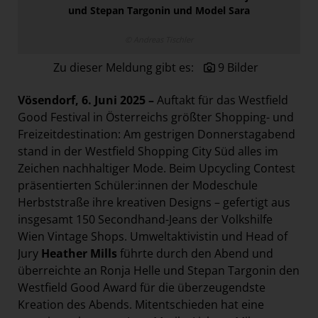
und Stepan Targonin und Model Sara
Paradies Garten
Raisin
© Andreas Tischler
section.d
Zu dieser Meldung gibt es:
9 Bilder
Swiss Life Select
Vösendorf, 6. Juni 2025 –
Auftakt für das Westfield
The Companion
Good Festival in Österreichs größter Shopping- und
The Hoxton
Freizeitdestination: Am gestrigen Donnerstagabend
stand in der Westfield Shopping City Süd alles im
Unibail-Rodamco-Westfield
Zeichen nachhaltiger Mode. Beim Upcycling Contest
Vöslauer
präsentierten Schüler:innen der Modeschule
NMK
Herbststraße ihre kreativen Designs – gefertigt aus
insgesamt 150 Secondhand-Jeans der Volkshilfe
MEDIA
Wien Vintage Shops. Umweltaktivistin und Head of
Jury
Heather Mills
führte durch den Abend und
KONTAKT
überreichte an Ronja Helle und Stepan Targonin den
Westfield Good Award für die überzeugendste
Kreation des Abends. Mitentschieden hat eine