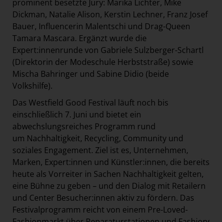
prominent besetzte Jury: Marika Lichter, Mike
Dickman, Natalie Alison, Kerstin Lechner, Franz Josef
Bauer, Influencerin Malentschi und Drag-Queen
Tamara Mascara. Ergänzt wurde die
Expert:innenrunde von Gabriele Sulzberger-Schartl
(Direktorin der Modeschule Herbststraße) sowie
Mischa Bahringer und Sabine Didio (beide
Volkshilfe).
Das Westfield Good Festival läuft noch bis
einschließlich 7. Juni und bietet ein
abwechslungsreiches Programm rund
um Nachhaltigkeit, Recycling, Community und
soziales Engagement. Ziel ist es, Unternehmen,
Marken, Expert:innen und Künstler:innen, die bereits
heute als Vorreiter in Sachen Nachhaltigkeit gelten,
eine Bühne zu geben – und den Dialog mit Retailern
und Center Besucher:innen aktiv zu fördern. Das
Festivalprogramm reicht von einem Pre-Loved-
Fashionmarkt über Reparaturstationen und Fashionsho