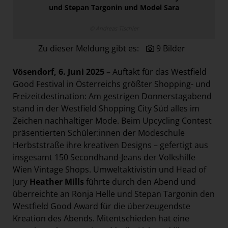
und Stepan Targonin und Model Sara
Paradies Garten
Raisin
© Andreas Tischler
section.d
Zu dieser Meldung gibt es:
9 Bilder
Swiss Life Select
Vösendorf, 6. Juni 2025 –
Auftakt für das Westfield
The Companion
Good Festival in Österreichs größter Shopping- und
The Hoxton
Freizeitdestination: Am gestrigen Donnerstagabend
stand in der Westfield Shopping City Süd alles im
Unibail-Rodamco-Westfield
Zeichen nachhaltiger Mode. Beim Upcycling Contest
Vöslauer
präsentierten Schüler:innen der Modeschule
NMK
Herbststraße ihre kreativen Designs – gefertigt aus
insgesamt 150 Secondhand-Jeans der Volkshilfe
MEDIA
Wien Vintage Shops. Umweltaktivistin und Head of
Jury
Heather Mills
führte durch den Abend und
KONTAKT
überreichte an Ronja Helle und Stepan Targonin den
Westfield Good Award für die überzeugendste
Kreation des Abends. Mitentschieden hat eine