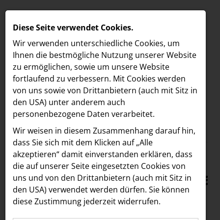
Diese Seite verwendet Cookies.
Wir verwenden unterschiedliche Cookies, um
Ihnen die best­mögliche Nutzung unserer Website
zu ermöglichen, sowie um unsere Website
fortlaufend zu verbessern. Mit Cookies werden
von uns sowie von Drittanbietern (auch mit Sitz in
den USA) unter anderem auch
personenbezogene Daten verarbeitet.
Meldungen
/
MELDUNGEN
Wir weisen in diesem Zusammenhang darauf hin,
Text
Bilder
LOEBELL NORDBERG
dass Sie sich mit dem Klicken auf „Alle
akzeptieren“ damit ein­ver­standen erklären, dass
INNER
06.06.2025
die auf unserer Seite eingesetzten Cookies von
Nachhaltigkeitsfestival
aehre
uns und von den Drittanbietern (auch mit Sitz in
Astoria Artshow
den USA) verwendet werden dürfen. Sie können
in der SCS: Stargast
diese Zustimmung jederzeit widerrufen.
B/S/H Hausgeräte
Heather Mills