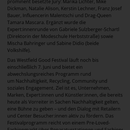
prominent besetzte Jury: Marika Lichter, Mike
Dickman, Natalie Alison, Kerstin Lechner, Franz Josef
Bauer, Influencerin Malentschi und Drag-Queen
Tamara Mascara. Ergänzt wurde die
Expert:innenrunde von Gabriele Sulzberger-Schartl
(Direktorin der Modeschule Herbststraße) sowie
Mischa Bahringer und Sabine Didio (beide
Volkshilfe).
Das Westfield Good Festival läuft noch bis
einschließlich 7. Juni und bietet ein
abwechslungsreiches Programm rund
um Nachhaltigkeit, Recycling, Community und
soziales Engagement. Ziel ist es, Unternehmen,
Marken, Expert:innen und Künstler:innen, die bereits
heute als Vorreiter in Sachen Nachhaltigkeit gelten,
eine Bühne zu geben – und den Dialog mit Retailern
und Center Besucher:innen aktiv zu fördern. Das
Festivalprogramm reicht von einem Pre-Loved-
Fashionmarkt über Reparaturstationen und Fashionsho