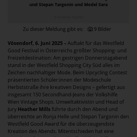
und Stepan Targonin und Model Sara
Paradies Garten
Raisin
© Andreas Tischler
section.d
Zu dieser Meldung gibt es:
9 Bilder
Swiss Life Select
Vösendorf, 6. Juni 2025 –
Auftakt für das Westfield
The Companion
Good Festival in Österreichs größter Shopping- und
The Hoxton
Freizeitdestination: Am gestrigen Donnerstagabend
stand in der Westfield Shopping City Süd alles im
Unibail-Rodamco-Westfield
Zeichen nachhaltiger Mode. Beim Upcycling Contest
Vöslauer
präsentierten Schüler:innen der Modeschule
NMK
Herbststraße ihre kreativen Designs – gefertigt aus
insgesamt 150 Secondhand-Jeans der Volkshilfe
MEDIA
Wien Vintage Shops. Umweltaktivistin und Head of
Jury
Heather Mills
führte durch den Abend und
KONTAKT
überreichte an Ronja Helle und Stepan Targonin den
Westfield Good Award für die überzeugendste
Kreation des Abends. Mitentschieden hat eine