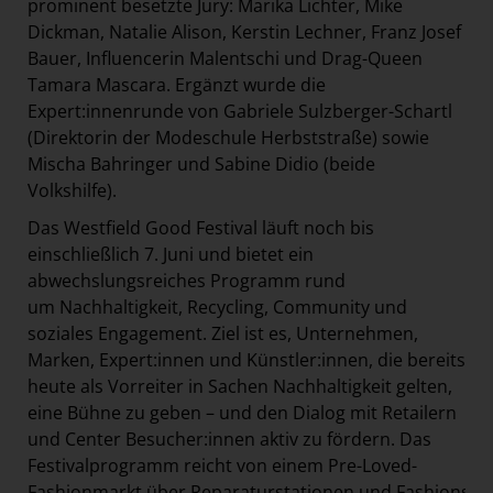
prominent besetzte Jury: Marika Lichter, Mike
Dickman, Natalie Alison, Kerstin Lechner, Franz Josef
Bauer, Influencerin Malentschi und Drag-Queen
Tamara Mascara. Ergänzt wurde die
Expert:innenrunde von Gabriele Sulzberger-Schartl
(Direktorin der Modeschule Herbststraße) sowie
Mischa Bahringer und Sabine Didio (beide
Volkshilfe).
Das Westfield Good Festival läuft noch bis
einschließlich 7. Juni und bietet ein
abwechslungsreiches Programm rund
um Nachhaltigkeit, Recycling, Community und
soziales Engagement. Ziel ist es, Unternehmen,
Marken, Expert:innen und Künstler:innen, die bereits
heute als Vorreiter in Sachen Nachhaltigkeit gelten,
eine Bühne zu geben – und den Dialog mit Retailern
und Center Besucher:innen aktiv zu fördern. Das
Festivalprogramm reicht von einem Pre-Loved-
Fashionmarkt über Reparaturstationen und Fashionsho