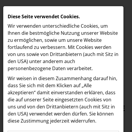
Diese Seite verwendet Cookies.
Wir verwenden unterschiedliche Cookies, um
Ihnen die best­mögliche Nutzung unserer Website
zu ermöglichen, sowie um unsere Website
fortlaufend zu verbessern. Mit Cookies werden
von uns sowie von Drittanbietern (auch mit Sitz in
den USA) unter anderem auch
personenbezogene Daten verarbeitet.
Meldungen
/
MELDUNGEN
Wir weisen in diesem Zusammenhang darauf hin,
Text
Bilder
LOEBELL NORDBERG
dass Sie sich mit dem Klicken auf „Alle
akzeptieren“ damit ein­ver­standen erklären, dass
INNER
06.06.2025
die auf unserer Seite eingesetzten Cookies von
Nachhaltigkeitsfestival
aehre
uns und von den Drittanbietern (auch mit Sitz in
Astoria Artshow
den USA) verwendet werden dürfen. Sie können
in der SCS: Stargast
diese Zustimmung jederzeit widerrufen.
B/S/H Hausgeräte
Heather Mills