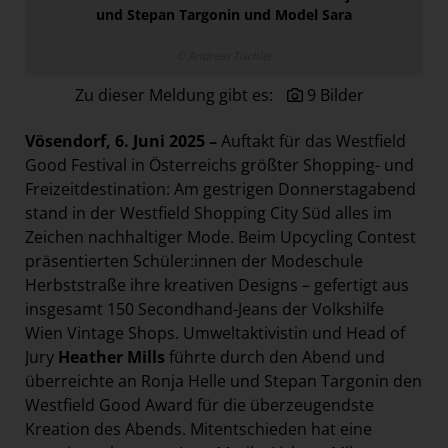
und Stepan Targonin und Model Sara
Paradies Garten
Raisin
© Andreas Tischler
section.d
Zu dieser Meldung gibt es:
9 Bilder
Swiss Life Select
Vösendorf, 6. Juni 2025 –
Auftakt für das Westfield
The Companion
Good Festival in Österreichs größter Shopping- und
The Hoxton
Freizeitdestination: Am gestrigen Donnerstagabend
stand in der Westfield Shopping City Süd alles im
Unibail-Rodamco-Westfield
Zeichen nachhaltiger Mode. Beim Upcycling Contest
Vöslauer
präsentierten Schüler:innen der Modeschule
NMK
Herbststraße ihre kreativen Designs – gefertigt aus
insgesamt 150 Secondhand-Jeans der Volkshilfe
MEDIA
Wien Vintage Shops. Umweltaktivistin und Head of
Jury
Heather Mills
führte durch den Abend und
KONTAKT
überreichte an Ronja Helle und Stepan Targonin den
Westfield Good Award für die überzeugendste
Kreation des Abends. Mitentschieden hat eine