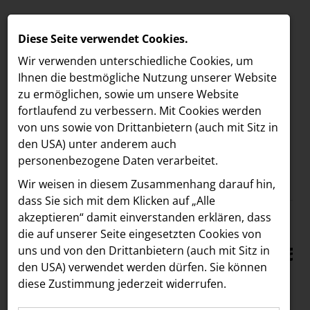
Diese Seite verwendet Cookies.
Wir verwenden unterschiedliche Cookies, um
Ihnen die best­mögliche Nutzung unserer Website
zu ermöglichen, sowie um unsere Website
fortlaufend zu verbessern. Mit Cookies werden
von uns sowie von Drittanbietern (auch mit Sitz in
den USA) unter anderem auch
personenbezogene Daten verarbeitet.
Meldungen
/
MELDUNGEN
Wir weisen in diesem Zusammenhang darauf hin,
Text
Bilder
LOEBELL NORDBERG
dass Sie sich mit dem Klicken auf „Alle
akzeptieren“ damit ein­ver­standen erklären, dass
INNER
06.06.2025
die auf unserer Seite eingesetzten Cookies von
Nachhaltigkeitsfestival
aehre
uns und von den Drittanbietern (auch mit Sitz in
Astoria Artshow
den USA) verwendet werden dürfen. Sie können
in der SCS: Stargast
diese Zustimmung jederzeit widerrufen.
B/S/H Hausgeräte
Heather Mills