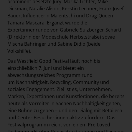
prominent besetzte Jury: Marika Lichter, Mike
Dickman, Natalie Alison, Kerstin Lechner, Franz Josef
Bauer, Influencerin Malentschi und Drag-Queen
Tamara Mascara. Ergänzt wurde die
Expert:innenrunde von Gabriele Sulzberger-Schartl
(Direktorin der Modeschule Herbststraße) sowie
Mischa Bahringer und Sabine Didio (beide
Volkshilfe).
Das Westfield Good Festival läuft noch bis
einschließlich 7. Juni und bietet ein
abwechslungsreiches Programm rund
um Nachhaltigkeit, Recycling, Community und
soziales Engagement. Ziel ist es, Unternehmen,
Marken, Expert:innen und Künstler:innen, die bereits
heute als Vorreiter in Sachen Nachhaltigkeit gelten,
eine Bühne zu geben – und den Dialog mit Retailern
und Center Besucher:innen aktiv zu fördern. Das
Festivalprogramm reicht von einem Pre-Loved-
Fashionmarkt über Reparaturstationen und Fashionsho