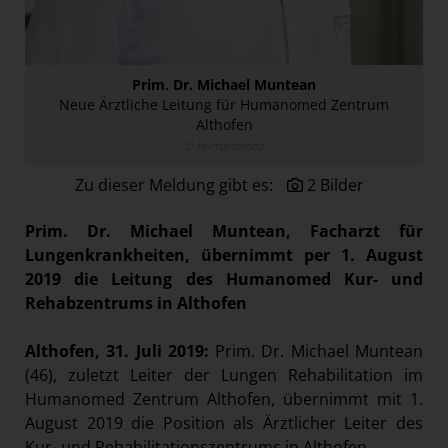
NOVA Orchester Wien
Österreichische Post AG
Paradies Garten
Prim. Dr. Michael Muntean
Neue Ärztliche Leitung für Humanomed Zentrum
Raisin
Althofen
© Humanomed
section.d
Swiss Life Select
Zu dieser Meldung gibt es:
2 Bilder
The Companion
Prim. Dr. Michael Muntean, Facharzt für
The Hoxton
Lungenkrankheiten, übernimmt per 1. August
2019 die Leitung des Humanomed Kur- und
Unibail-Rodamco-Westfield
Rehabzentrums in Althofen
Vöslauer
NMK
Althofen, 31. Juli 2019:
Prim. Dr. Michael Muntean
(46), zuletzt Leiter der Lungen Rehabilitation im
MEDIA
Humanomed Zentrum Althofen, übernimmt mit 1.
August 2019 die Position als Ärztlicher Leiter des
KONTAKT
Kur- und Rehabilitationszentrums in Althofen.