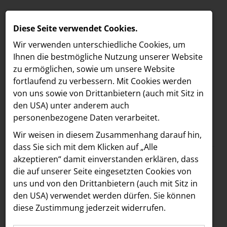
Diese Seite verwendet Cookies.
Wir verwenden unterschiedliche Cookies, um
Ihnen die best­mögliche Nutzung unserer Website
zu ermöglichen, sowie um unsere Website
fortlaufend zu verbessern. Mit Cookies werden
von uns sowie von Drittanbietern (auch mit Sitz in
den USA) unter anderem auch
personenbezogene Daten verarbeitet.
Meldungen
/
Humanomed Consult GmbH
MELDUNGEN
Wir weisen in diesem Zusammenhang darauf hin,
Text
Bilder
LOEBELL NORDBERG
dass Sie sich mit dem Klicken auf „Alle
akzeptieren“ damit ein­ver­standen erklären, dass
INNER
30.07.2019
die auf unserer Seite eingesetzten Cookies von
Neue Ärztliche
aehre
uns und von den Drittanbietern (auch mit Sitz in
Astoria Artshow
den USA) verwendet werden dürfen. Sie können
Leitung für
diese Zustimmung jederzeit widerrufen.
B/S/H Hausgeräte
Humanomed