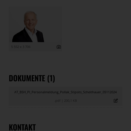
5 552 x 3 706
DOKUMENTE (1)
AT_BSH_PI_Personalmeldung_Pollak_Stipsits_Scheithauer_05112024
.pdf
|
200,1 KB
KONTAKT