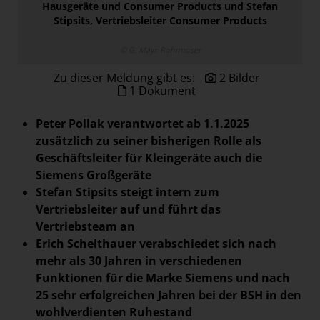
Hausgeräte und Consumer Products und Stefan
Paradies Garten
Stipsits, Vertriebsleiter Consumer Products
Raisin
© G. Mayr-Rohrmoser
section.d
Zu dieser Meldung gibt es:
2 Bilder
Swiss Life Select
1 Dokument
The Companion
Peter Pollak verantwortet ab 1.1.2025
The Hoxton
zusätzlich zu seiner bisherigen Rolle als
Unibail-Rodamco-Westfield
Geschäftsleiter für Kleingeräte auch die
Siemens Großgeräte
Vöslauer
Stefan Stipsits steigt intern zum
NMK
Vertriebsleiter auf und führt das
MEDIA
Vertriebsteam an
Erich Scheithauer verabschiedet sich nach
KONTAKT
mehr als 30 Jahren in verschiedenen
Funktionen für die Marke Siemens und nach
25 sehr erfolgreichen Jahren bei der BSH in den
wohlverdienten Ruhestand