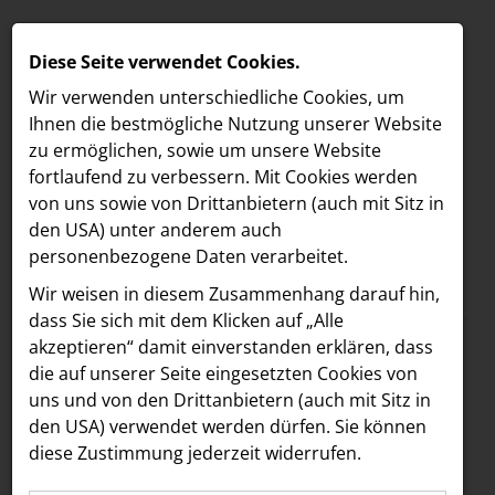
Diese Seite verwendet Cookies.
Wir verwenden unterschiedliche Cookies, um
Ihnen die best­mögliche Nutzung unserer Website
zu ermöglichen, sowie um unsere Website
fortlaufend zu verbessern. Mit Cookies werden
von uns sowie von Drittanbietern (auch mit Sitz in
den USA) unter anderem auch
personenbezogene Daten verarbeitet.
Meldungen
/
B/S/H Hausgeräte
MELDUNGEN
Wir weisen in diesem Zusammenhang darauf hin,
Text
Bilder
Dokumente
LOEBELL NORDBERG
dass Sie sich mit dem Klicken auf „Alle
akzeptieren“ damit ein­ver­standen erklären, dass
INNER
05.11.2024
die auf unserer Seite eingesetzten Cookies von
Neue
aehre
uns und von den Drittanbietern (auch mit Sitz in
Astoria Artshow
den USA) verwendet werden dürfen. Sie können
Geschäftsleitung für
diese Zustimmung jederzeit widerrufen.
B/S/H Hausgeräte
Siemens Hausgeräte: