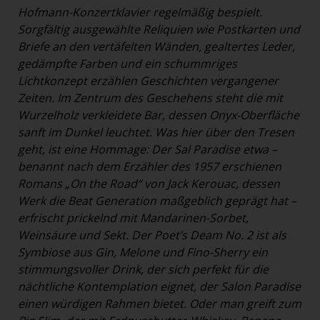
Hofmann-Konzertklavier regelmäßig bespielt.
Sorgfältig ausgewählte Reliquien wie Postkarten und
Briefe an den vertäfelten Wänden, gealtertes Leder,
gedämpfte Farben und ein schummriges
Lichtkonzept erzählen Geschichten vergangener
Zeiten. Im Zentrum des Geschehens steht die mit
Wurzelholz verkleidete Bar, dessen Onyx-Oberfläche
sanft im Dunkel leuchtet. Was hier über den Tresen
geht, ist eine Hommage: Der Sal Paradise etwa –
benannt nach dem Erzähler des 1957 erschienen
Romans „On the Road“ von Jack Kerouac, dessen
Werk die Beat Generation maßgeblich geprägt hat –
erfrischt prickelnd mit Mandarinen-Sorbet,
Weinsäure und Sekt. Der Poet’s Deam No. 2 ist als
Symbiose aus Gin, Melone und Fino-Sherry ein
stimmungsvoller Drink, der sich perfekt für die
nächtliche Kontemplation eignet, der Salon Paradise
einen würdigen Rahmen bietet. Oder man greift zum