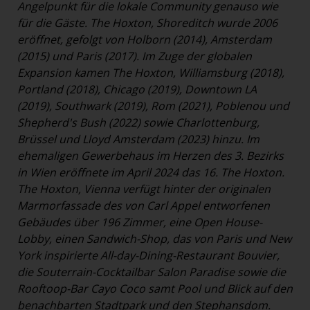
Angelpunkt für die lokale Community genauso wie
für die Gäste. The Hoxton, Shoreditch wurde 2006
eröffnet, gefolgt von Holborn (2014), Amsterdam
(2015) und Paris (2017). Im Zuge der globalen
Expansion kamen The Hoxton, Williamsburg (2018),
Portland (2018), Chicago (2019), Downtown LA
(2019), Southwark (2019), Rom (2021), Poblenou und
Shepherd's Bush (2022) sowie Charlottenburg,
Brüssel und Lloyd Amsterdam (2023) hinzu. Im
ehemaligen Gewerbehaus im Herzen des 3. Bezirks
in Wien eröffnete im April 2024 das 16. The Hoxton.
The Hoxton, Vienna verfügt hinter der originalen
Marmorfassade des von Carl Appel entworfenen
Gebäudes über 196 Zimmer, eine Open House-
Lobby, einen Sandwich-Shop, das von Paris und New
York inspirierte All-day-Dining-Restaurant Bouvier,
die Souterrain-Cocktailbar Salon Paradise sowie die
Rooftoop-Bar Cayo Coco samt Pool und Blick auf den
benachbarten Stadtpark und den Stephansdom.