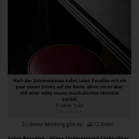
Paradies Garten
Raisin
section.d
Swiss Life Select
The Companion
The Hoxton
Unibail-Rodamco-Westfield
Vöslauer
Nach der Sommerpause kehrt Salon Paradise mit ein
NMK
paar neuen Drinks auf der Karte, allem voran aber
mit einer völlig neuen musikalischen Identität
MEDIA
zurück
© Jakob Trost
KONTAKT
© Jakob Trost
Zu dieser Meldung gibt es:
12 Bilder
Salon Paradise – Wiens Underground-Cocktailbar,