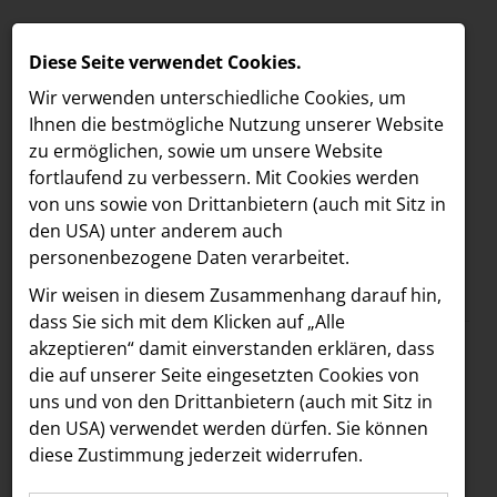
Diese Seite verwendet Cookies.
Wir verwenden unterschiedliche Cookies, um
Ihnen die best­mögliche Nutzung unserer Website
zu ermöglichen, sowie um unsere Website
fortlaufend zu verbessern. Mit Cookies werden
von uns sowie von Drittanbietern (auch mit Sitz in
den USA) unter anderem auch
personenbezogene Daten verarbeitet.
Meldungen
/
The Hoxton
MELDUNGEN
Wir weisen in diesem Zusammenhang darauf hin,
Text
Bilder
LOEBELL NORDBERG
dass Sie sich mit dem Klicken auf „Alle
akzeptieren“ damit ein­ver­standen erklären, dass
INNER
02.09.2024
die auf unserer Seite eingesetzten Cookies von
Neues Musik-
aehre
uns und von den Drittanbietern (auch mit Sitz in
Astoria Artshow
den USA) verwendet werden dürfen. Sie können
Konzept:
diese Zustimmung jederzeit widerrufen.
B/S/H Hausgeräte
Underground-