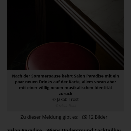
Paradies Garten
Raisin
section.d
Swiss Life Select
The Companion
The Hoxton
Unibail-Rodamco-Westfield
Vöslauer
Nach der Sommerpause kehrt Salon Paradise mit ein
NMK
paar neuen Drinks auf der Karte, allem voran aber
mit einer völlig neuen musikalischen Identität
MEDIA
zurück
© Jakob Trost
KONTAKT
© Jakob Trost
Zu dieser Meldung gibt es:
12 Bilder
Salon Paradise – Wiens Underground-Cocktailbar,