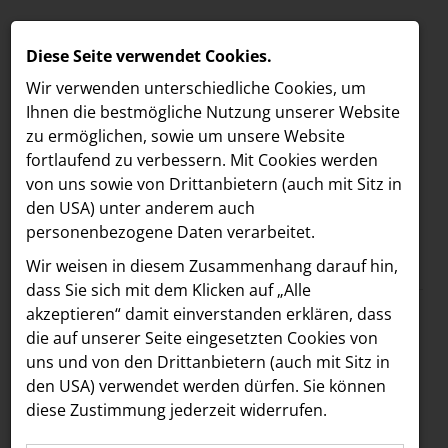
Diese Seite verwendet Cookies.
Wir verwenden unterschiedliche Cookies, um
Ihnen die best­mögliche Nutzung unserer Website
zu ermöglichen, sowie um unsere Website
fortlaufend zu verbessern. Mit Cookies werden
von uns sowie von Drittanbietern (auch mit Sitz in
den USA) unter anderem auch
personenbezogene Daten verarbeitet.
Meldungen
/
The Hoxton
MELDUNGEN
Wir weisen in diesem Zusammenhang darauf hin,
Text
Bilder
LOEBELL NORDBERG
dass Sie sich mit dem Klicken auf „Alle
akzeptieren“ damit ein­ver­standen erklären, dass
INNER
02.09.2024
die auf unserer Seite eingesetzten Cookies von
Neues Musik-
aehre
uns und von den Drittanbietern (auch mit Sitz in
Astoria Artshow
den USA) verwendet werden dürfen. Sie können
Konzept:
diese Zustimmung jederzeit widerrufen.
B/S/H Hausgeräte
Underground-