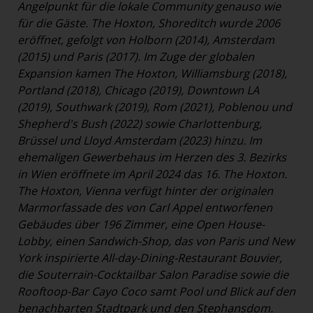
Angelpunkt für die lokale Community genauso wie
für die Gäste. The Hoxton, Shoreditch wurde 2006
eröffnet, gefolgt von Holborn (2014), Amsterdam
(2015) und Paris (2017). Im Zuge der globalen
Expansion kamen The Hoxton, Williamsburg (2018),
Portland (2018), Chicago (2019), Downtown LA
(2019), Southwark (2019), Rom (2021), Poblenou und
Shepherd's Bush (2022) sowie Charlottenburg,
Brüssel und Lloyd Amsterdam (2023) hinzu. Im
ehemaligen Gewerbehaus im Herzen des 3. Bezirks
in Wien eröffnete im April 2024 das 16. The Hoxton.
The Hoxton, Vienna verfügt hinter der originalen
Marmorfassade des von Carl Appel entworfenen
Gebäudes über 196 Zimmer, eine Open House-
Lobby, einen Sandwich-Shop, das von Paris und New
York inspirierte All-day-Dining-Restaurant Bouvier,
die Souterrain-Cocktailbar Salon Paradise sowie die
Rooftoop-Bar Cayo Coco samt Pool und Blick auf den
benachbarten Stadtpark und den Stephansdom.