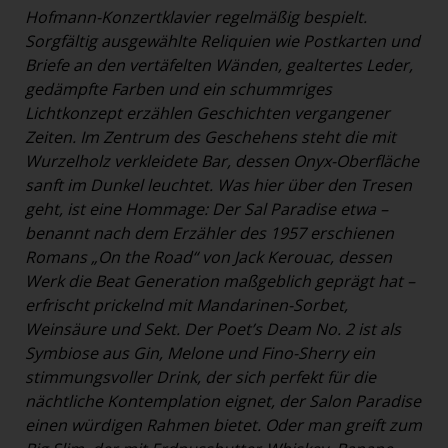
Hofmann-Konzertklavier regelmäßig bespielt.
Sorgfältig ausgewählte Reliquien wie Postkarten und
Briefe an den vertäfelten Wänden, gealtertes Leder,
gedämpfte Farben und ein schummriges
Lichtkonzept erzählen Geschichten vergangener
Zeiten. Im Zentrum des Geschehens steht die mit
Wurzelholz verkleidete Bar, dessen Onyx-Oberfläche
sanft im Dunkel leuchtet. Was hier über den Tresen
geht, ist eine Hommage: Der Sal Paradise etwa –
benannt nach dem Erzähler des 1957 erschienen
Romans „On the Road“ von Jack Kerouac, dessen
Werk die Beat Generation maßgeblich geprägt hat –
erfrischt prickelnd mit Mandarinen-Sorbet,
Weinsäure und Sekt. Der Poet’s Deam No. 2 ist als
Symbiose aus Gin, Melone und Fino-Sherry ein
stimmungsvoller Drink, der sich perfekt für die
nächtliche Kontemplation eignet, der Salon Paradise
einen würdigen Rahmen bietet. Oder man greift zum