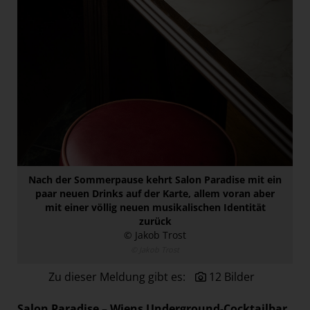
Paradies Garten
Raisin
section.d
Swiss Life Select
The Companion
The Hoxton
Unibail-Rodamco-Westfield
Vöslauer
Nach der Sommerpause kehrt Salon Paradise mit ein
NMK
paar neuen Drinks auf der Karte, allem voran aber
mit einer völlig neuen musikalischen Identität
MEDIA
zurück
© Jakob Trost
KONTAKT
© Jakob Trost
Zu dieser Meldung gibt es:
12 Bilder
Salon Paradise – Wiens Underground-Cocktailbar,