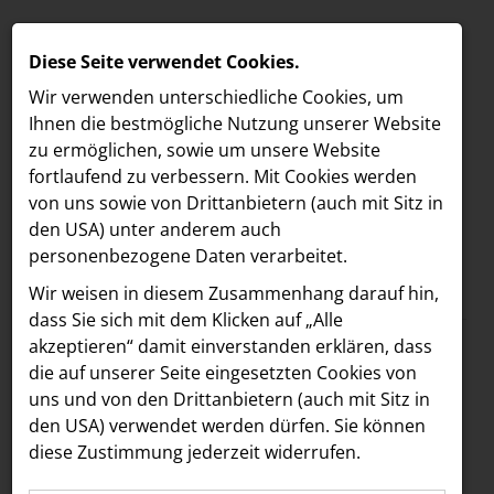
Diese Seite verwendet Cookies.
Wir verwenden unterschiedliche Cookies, um
Ihnen die best­mögliche Nutzung unserer Website
zu ermöglichen, sowie um unsere Website
fortlaufend zu verbessern. Mit Cookies werden
von uns sowie von Drittanbietern (auch mit Sitz in
den USA) unter anderem auch
personenbezogene Daten verarbeitet.
Meldungen
/
The Hoxton
MELDUNGEN
Wir weisen in diesem Zusammenhang darauf hin,
Text
Bilder
LOEBELL NORDBERG
dass Sie sich mit dem Klicken auf „Alle
akzeptieren“ damit ein­ver­standen erklären, dass
INNER
02.09.2024
die auf unserer Seite eingesetzten Cookies von
Neues Musik-
aehre
uns und von den Drittanbietern (auch mit Sitz in
Astoria Artshow
den USA) verwendet werden dürfen. Sie können
Konzept:
diese Zustimmung jederzeit widerrufen.
B/S/H Hausgeräte
Underground-