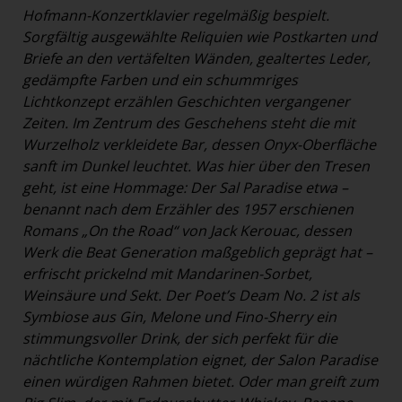
Hofmann-Konzertklavier regelmäßig bespielt.
Sorgfältig ausgewählte Reliquien wie Postkarten und
Briefe an den vertäfelten Wänden, gealtertes Leder,
gedämpfte Farben und ein schummriges
Lichtkonzept erzählen Geschichten vergangener
Zeiten. Im Zentrum des Geschehens steht die mit
Wurzelholz verkleidete Bar, dessen Onyx-Oberfläche
sanft im Dunkel leuchtet. Was hier über den Tresen
geht, ist eine Hommage: Der Sal Paradise etwa –
benannt nach dem Erzähler des 1957 erschienen
Romans „On the Road“ von Jack Kerouac, dessen
Werk die Beat Generation maßgeblich geprägt hat –
erfrischt prickelnd mit Mandarinen-Sorbet,
Weinsäure und Sekt. Der Poet’s Deam No. 2 ist als
Symbiose aus Gin, Melone und Fino-Sherry ein
stimmungsvoller Drink, der sich perfekt für die
nächtliche Kontemplation eignet, der Salon Paradise
einen würdigen Rahmen bietet. Oder man greift zum