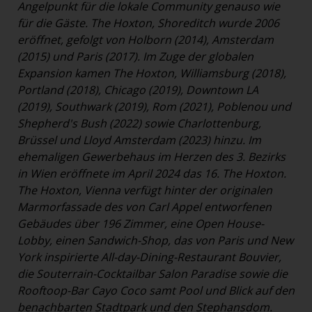
Angelpunkt für die lokale Community genauso wie
für die Gäste. The Hoxton, Shoreditch wurde 2006
eröffnet, gefolgt von Holborn (2014), Amsterdam
(2015) und Paris (2017). Im Zuge der globalen
Expansion kamen The Hoxton, Williamsburg (2018),
Portland (2018), Chicago (2019), Downtown LA
(2019), Southwark (2019), Rom (2021), Poblenou und
Shepherd's Bush (2022) sowie Charlottenburg,
Brüssel und Lloyd Amsterdam (2023) hinzu. Im
ehemaligen Gewerbehaus im Herzen des 3. Bezirks
in Wien eröffnete im April 2024 das 16. The Hoxton.
The Hoxton, Vienna verfügt hinter der originalen
Marmorfassade des von Carl Appel entworfenen
Gebäudes über 196 Zimmer, eine Open House-
Lobby, einen Sandwich-Shop, das von Paris und New
York inspirierte All-day-Dining-Restaurant Bouvier,
die Souterrain-Cocktailbar Salon Paradise sowie die
Rooftoop-Bar Cayo Coco samt Pool und Blick auf den
benachbarten Stadtpark und den Stephansdom.