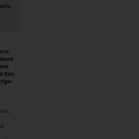
arte,
arte
pherd
 mit
id Rim
tiger
ton,
nd