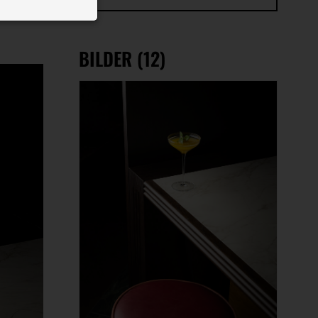
 ID auf Ihrem
 Funktion der
BILDER (12)