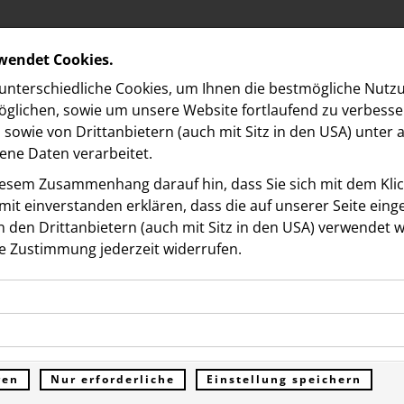
rwendet Cookies.
nterschiedliche Cookies, um Ihnen die best­mögliche Nutz
glichen, sowie um unsere Website fortlaufend zu verbesse
sowie von Drittanbietern (auch mit Sitz in den USA) unter
ne Daten verarbeitet.
iesem Zusammenhang darauf hin, dass Sie sich mit dem Klick
it ein­ver­standen erklären, dass die auf unserer Seite ein
 den Drittanbietern (auch mit Sitz in den USA) verwendet 
on
e Zustimmung jederzeit widerrufen.
ookies ermöglichen grundlegende Funktionen und sind für d
Musik-Konzept:
Funktion der Website erforderlich. Diese Cookies speichern
kies erfassen Informationen anonym. Diese Informationen h
genen Daten und werden an keine Dritten übermittelt.
round-Cocktailbar Salon
e unsere Besucher unsere Website nutzen.
ren
Nur erforderliche
Einstellung speichern
ümer der Website (Erstanbieter)