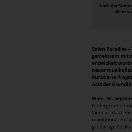
Nach der Sommer
allem vo
Salon Paradise –
gemeinsam mit d
entwickelt wurd
neuer musikalis
kuratierte Progr
Acts der Grundid
Wien, 02. Septem
Underground-Cock
Vienna – das Lebe
revolutionären Ge
großartige Cockta