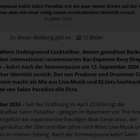
pause kehrt Salon Paradise mit ein paar neuen Drinks auf der K
ran aber mit einer völlig neuen musikalischen Identität zurück
© Jakob Trost
© Jakob Trost
Zu dieser Meldung gibt es:
12 Bilder
 Wiens Underground-Cocktailbar, dessen grandiose Bark
em international renommierten Bar-Experten Rory She
e – kehrt nach der Sommerpause am 13. September 2024
cher Identität zurück: Das von Producer und Drummer C
amm macht als Mix aus Live-Musik und DJ-Sets hochkarä
ee von Salon Paradise alle Ehre.
ber 2024 –
Seit der Eröffnung im April 2024 bringt die
tailbar Salon Paradise – gelegen im Basement von The Hox
nsgefühl der experimentierfreudigen Beat Generation, der
genkultur der 50er und 60er Jahre nach Wien: Live-Musik u
ils im intimen Setting. Nach der Sommerpause kehrt Salon