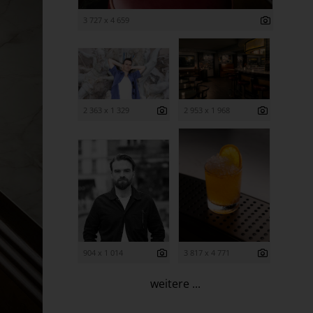
3 727 x 4 659
2 363 x 1 329
2 953 x 1 968
904 x 1 014
3 817 x 4 771
weitere ...