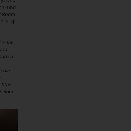
gt. Und
sch- und
er Room
hre DJ-
le Bar-
 von
hatten.
e die
e
chten –
 seinen