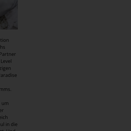
ition
chs
Partner
 Level
zzigen
Paradise
amms.
, um
er
eich
l in die