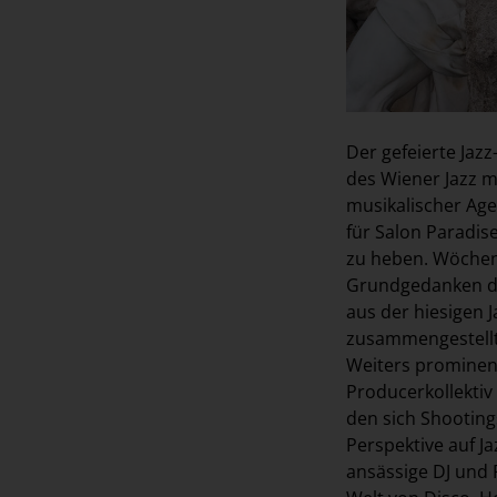
Der gefeierte Jaz
des Wiener Jazz mi
musikalischer Age
für Salon Paradis
zu heben. Wöchentl
Grundgedanken der
aus der hiesigen 
zusammengestellt
Weiters prominent
Producerkollekti
den sich Shooting
Perspektive auf Ja
ansässige DJ und 