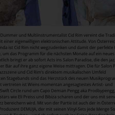
z-Dummer und Multiinstrumentalist Cid Rim vereint die Trad
t einer eigenwilligen elektronischen Attitude. Von Österrei
nda ist Cid Rim nicht wegzudenken und damit der perfekte 
e, um das Programm für die nächsten Monate auf ein neues
ich bringt er ab sofort Acts ins Salon Paradise, die den ja
 Bar auf ihre ganz eigene Weise mittragen. Die für Salon 
Jazzszene und Cid Rim’s direktem musikalischen Umfeld
en Stagebands sind das Herzstück des neuen Musikprogr
 vertreten ist Wiens momentan angesagtestes Artist- und
v Swift Circle rund um Capo Demian Pengg aka Prodbypengg
stars wie Eli Preiss und Bibiza scharen und der uns mit sein
zz bereichern wird. Mit von der Partie ist auch der in Österr
Produzent DEMUJA, der mit seinen Vinyl-Sets jede Menge Sou