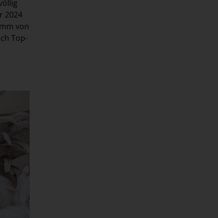
öllig
r 2024
ramm von
ich Top-