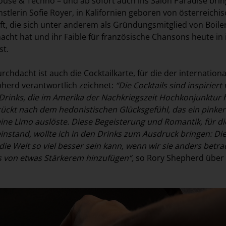
ouse & Techno – und ab sofort auch ins Salon Paradise brin
stlerin Sofie Royer, in Kalifornien geboren von österreichi
ft, die sich unter anderem als Gründungsmitglied von Boil
ht hat und ihr Faible für französische Chansons heute in i
st.
hdacht ist auch die Cocktailkarte, für die der internationa
herd verantwortlich zeichnet:
“Die Cocktails sind inspiriert
rinks, die im Amerika der Nachkriegszeit Hochkonjunktur 
ückt nach dem hedonistischen Glücksgefühl, das ein pinker
ine Limo auslöste. Diese Begeisterung und Romantik, für di
instand, wollte ich in den Drinks zum Ausdruck bringen: Di
die Welt so viel besser sein kann, wenn wir sie anders betra
s von etwas Stärkerem hinzufügen“,
so Rory Shepherd über