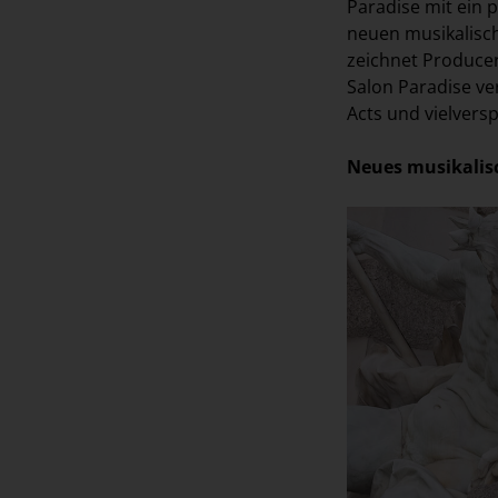
Paradise mit ein p
neuen musikalisch
zeichnet Produce
Salon Paradise ver
Acts und vielver
Neues musikalis