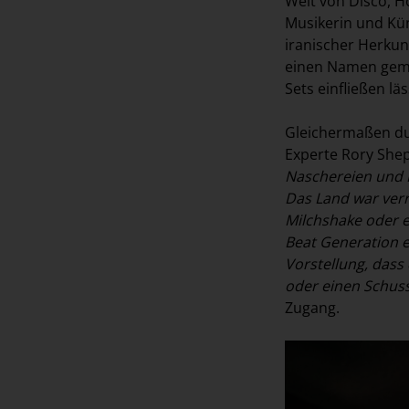
Welt von Disco, H
Musikerin und Kün
iranischer Herkun
einen Namen gemac
Sets einfließen läs
Gleichermaßen durc
Experte Rory Shep
Naschereien und D
Das Land war verr
Milchshake oder e
Beat Generation e
Vorstellung, dass 
oder einen Schus
Zugang.