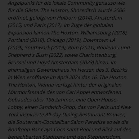
Angelpunkt für die lokale Community genauso wie
für die Gäste. The Hoxton, Shoreditch wurde 2006
eröffnet, gefolgt von Holborn (2014), Amsterdam
(2015) und Paris (2017). Im Zuge der globalen
Expansion kamen The Hoxton, Williamsburg (2018),
Portland (2018), Chicago (2019), Downtown LA
(2019), Southwark (2019), Rom (2021), Poblenou und
Shepherd's Bush (2022) sowie Charlottenburg,
Brüssel und Lloyd Amsterdam (2023) hinzu. Im
ehemaligen Gewerbehaus im Herzen des 3. Bezirks
in Wien eröffnete im April 2024 das 16. The Hoxton.
The Hoxton, Vienna verfügt hinter der originalen
Marmorfassade des von Carl Appel entworfenen
Gebäudes über 196 Zimmer, eine Open House-
Lobby, einen Sandwich-Shop, das von Paris und New
York inspirierte All-day-Dining-Restaurant Bouvier,
die Souterrain-Cocktailbar Salon Paradise sowie die
Rooftoop-Bar Cayo Coco samt Pool und Blick auf den
benachbarten Stadtpark und den Stephansdom.