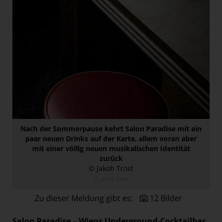
Paradies Garten
Raisin
section.d
Swiss Life Select
The Companion
The Hoxton
Unibail-Rodamco-Westfield
Vöslauer
Nach der Sommerpause kehrt Salon Paradise mit ein
NMK
paar neuen Drinks auf der Karte, allem voran aber
mit einer völlig neuen musikalischen Identität
MEDIA
zurück
© Jakob Trost
KONTAKT
© Jakob Trost
Zu dieser Meldung gibt es:
12 Bilder
Salon Paradise – Wiens Underground-Cocktailbar,