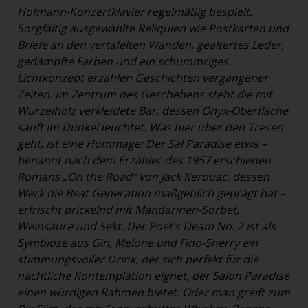
Hofmann-Konzertklavier regelmäßig bespielt.
Sorgfältig ausgewählte Reliquien wie Postkarten und
Briefe an den vertäfelten Wänden, gealtertes Leder,
gedämpfte Farben und ein schummriges
Lichtkonzept erzählen Geschichten vergangener
Zeiten. Im Zentrum des Geschehens steht die mit
Wurzelholz verkleidete Bar, dessen Onyx-Oberfläche
sanft im Dunkel leuchtet. Was hier über den Tresen
geht, ist eine Hommage: Der Sal Paradise etwa –
benannt nach dem Erzähler des 1957 erschienen
Romans „On the Road“ von Jack Kerouac, dessen
Werk die Beat Generation maßgeblich geprägt hat –
erfrischt prickelnd mit Mandarinen-Sorbet,
Weinsäure und Sekt. Der Poet’s Deam No. 2 ist als
Symbiose aus Gin, Melone und Fino-Sherry ein
stimmungsvoller Drink, der sich perfekt für die
nächtliche Kontemplation eignet, der Salon Paradise
einen würdigen Rahmen bietet. Oder man greift zum