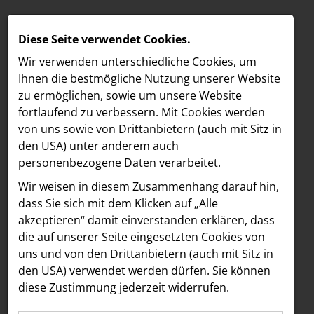
Diese Seite verwendet Cookies.
Wir verwenden unterschiedliche Cookies, um
Ihnen die best­mögliche Nutzung unserer Website
zu ermöglichen, sowie um unsere Website
fortlaufend zu verbessern. Mit Cookies werden
von uns sowie von Drittanbietern (auch mit Sitz in
den USA) unter anderem auch
personenbezogene Daten verarbeitet.
Meldungen
/
The Hoxton
MELDUNGEN
Wir weisen in diesem Zusammenhang darauf hin,
Text
Bilder
LOEBELL NORDBERG
dass Sie sich mit dem Klicken auf „Alle
akzeptieren“ damit ein­ver­standen erklären, dass
INNER
02.09.2024
die auf unserer Seite eingesetzten Cookies von
Neues Musik-
aehre
uns und von den Drittanbietern (auch mit Sitz in
Astoria Artshow
den USA) verwendet werden dürfen. Sie können
Konzept:
diese Zustimmung jederzeit widerrufen.
B/S/H Hausgeräte
Underground-