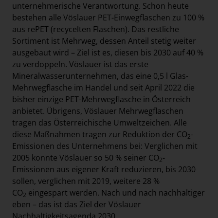
unternehmerische Verantwortung. Schon heute
bestehen alle Vöslauer PET-Einwegflaschen zu 100 %
aus rePET (recycelten Flaschen). Das restliche
Sortiment ist Mehrweg, dessen Anteil stetig weiter
ausgebaut wird – Ziel ist es, diesen bis 2030 auf 40 %
zu verdoppeln. Vöslauer ist das erste
Mineralwasserunternehmen, das eine 0,5 l Glas-
Mehrwegflasche im Handel und seit April 2022 die
bisher einzige PET-Mehrwegflasche in Österreich
anbietet. Übrigens, Vöslauer Mehrwegflaschen
tragen das Österreichische Umweltzeichen. Alle
diese Maßnahmen tragen zur Reduktion der CO
-
2
Emissionen des Unternehmens bei: Verglichen mit
2005 konnte Vöslauer so 50 % seiner CO
-
2
Emissionen aus eigener Kraft reduzieren, bis 2030
sollen, verglichen mit 2019, weitere 28 %
CO
eingespart werden. Nach und nach nachhaltiger
2
eben – das ist das Ziel der Vöslauer
Nachhaltigkeitsagenda 2030.