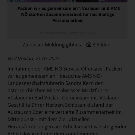
Paradies Garten
„Packen wir es gemeinsam an“: Vöslauer und AMS
NÖ stärken Zusammenarbeit für nachhaltige
Raisin
Personalarbeit
section.d
© photonews.at/Georges Schneider
Swiss Life Select
Zu dieser Meldung gibt es:
3 Bilder
The Companion
The Hoxton
Bad Vöslau, 21.05.2025
Unibail-Rodamco-Westfield
Im Rahmen der AMS NÖ Service-Offensive „Packen
Vöslauer
wir es gemeinsam an.“ besuchte AMS NÖ-
Landesgeschäftsführerin Sandra Kern den
NMK
österreichischen Mineralwasser-Marktführer
MEDIA
Vöslauer in Bad Vöslau. Gemeinsam mit Vöslauer-
Geschäftsführer Herbert Schlossnikl stand der
KONTAKT
Austausch über eine vertiefte Zusammenarbeit im
Mittelpunkt – mit dem Ziel, aktuellen
Herausforderungen am Arbeitsmarkt wie steigender
Arbeitslosigkeit und dem zunehmenden