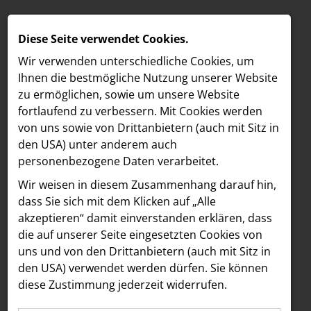
Diese Seite verwendet Cookies.
Wir verwenden unterschiedliche Cookies, um
Ihnen die best­mögliche Nutzung unserer Website
zu ermöglichen, sowie um unsere Website
fortlaufend zu verbessern. Mit Cookies werden
von uns sowie von Drittanbietern (auch mit Sitz in
den USA) unter anderem auch
personenbezogene Daten verarbeitet.
Meldungen
/
Vöslauer
MELDUNGEN
Wir weisen in diesem Zusammenhang darauf hin,
Text
Bilder
LOEBELL NORDBERG
dass Sie sich mit dem Klicken auf „Alle
akzeptieren“ damit ein­ver­standen erklären, dass
INNER
21.05.2025
die auf unserer Seite eingesetzten Cookies von
„Packen wir es
aehre
uns und von den Drittanbietern (auch mit Sitz in
Astoria Artshow
den USA) verwendet werden dürfen. Sie können
gemeinsam an“:
diese Zustimmung jederzeit widerrufen.
B/S/H Hausgeräte
Vöslauer und AMS NÖ