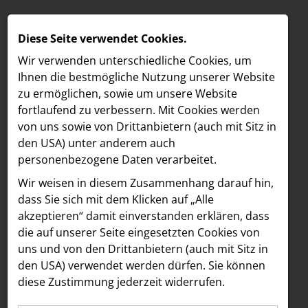
Diese Seite verwendet Cookies.
Wir verwenden unterschiedliche Cookies, um
Ihnen die best­mögliche Nutzung unserer Website
zu ermöglichen, sowie um unsere Website
fortlaufend zu verbessern. Mit Cookies werden
von uns sowie von Drittanbietern (auch mit Sitz in
den USA) unter anderem auch
personenbezogene Daten verarbeitet.
Meldungen
/
Vöslauer
MELDUNGEN
Wir weisen in diesem Zusammenhang darauf hin,
Text
Bilder
LOEBELL NORDBERG
dass Sie sich mit dem Klicken auf „Alle
akzeptieren“ damit ein­ver­standen erklären, dass
INNER
21.05.2025
die auf unserer Seite eingesetzten Cookies von
„Packen wir es
aehre
uns und von den Drittanbietern (auch mit Sitz in
Astoria Artshow
den USA) verwendet werden dürfen. Sie können
gemeinsam an“:
diese Zustimmung jederzeit widerrufen.
B/S/H Hausgeräte
Vöslauer und AMS NÖ