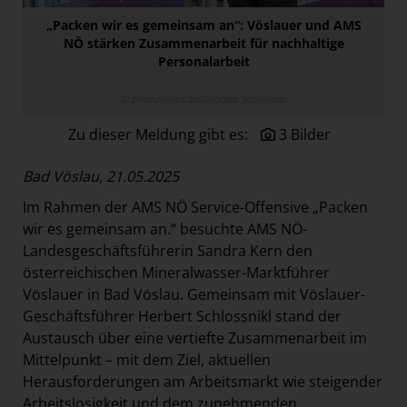
Paradies Garten
„Packen wir es gemeinsam an“: Vöslauer und AMS
NÖ stärken Zusammenarbeit für nachhaltige
Raisin
Personalarbeit
section.d
© photonews.at/Georges Schneider
Swiss Life Select
Zu dieser Meldung gibt es:
3 Bilder
The Companion
The Hoxton
Bad Vöslau, 21.05.2025
Unibail-Rodamco-Westfield
Im Rahmen der AMS NÖ Service-Offensive „Packen
Vöslauer
wir es gemeinsam an.“ besuchte AMS NÖ-
Landesgeschäftsführerin Sandra Kern den
NMK
österreichischen Mineralwasser-Marktführer
MEDIA
Vöslauer in Bad Vöslau. Gemeinsam mit Vöslauer-
Geschäftsführer Herbert Schlossnikl stand der
KONTAKT
Austausch über eine vertiefte Zusammenarbeit im
Mittelpunkt – mit dem Ziel, aktuellen
Herausforderungen am Arbeitsmarkt wie steigender
Arbeitslosigkeit und dem zunehmenden