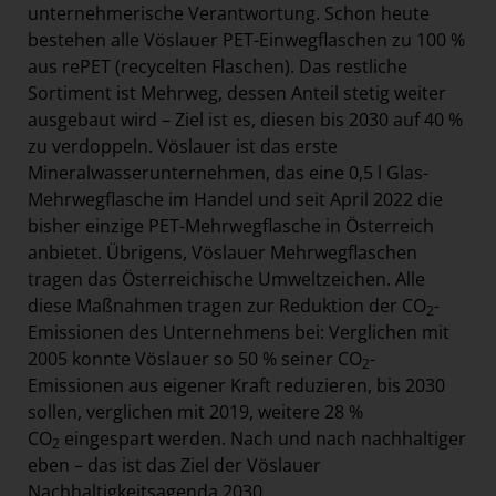
unternehmerische Verantwortung. Schon heute
bestehen alle Vöslauer PET-Einwegflaschen zu 100 %
aus rePET (recycelten Flaschen). Das restliche
Sortiment ist Mehrweg, dessen Anteil stetig weiter
ausgebaut wird – Ziel ist es, diesen bis 2030 auf 40 %
zu verdoppeln. Vöslauer ist das erste
Mineralwasserunternehmen, das eine 0,5 l Glas-
Mehrwegflasche im Handel und seit April 2022 die
bisher einzige PET-Mehrwegflasche in Österreich
anbietet. Übrigens, Vöslauer Mehrwegflaschen
tragen das Österreichische Umweltzeichen. Alle
diese Maßnahmen tragen zur Reduktion der CO
-
2
Emissionen des Unternehmens bei: Verglichen mit
2005 konnte Vöslauer so 50 % seiner CO
-
2
Emissionen aus eigener Kraft reduzieren, bis 2030
sollen, verglichen mit 2019, weitere 28 %
CO
eingespart werden. Nach und nach nachhaltiger
2
eben – das ist das Ziel der Vöslauer
Nachhaltigkeitsagenda 2030.