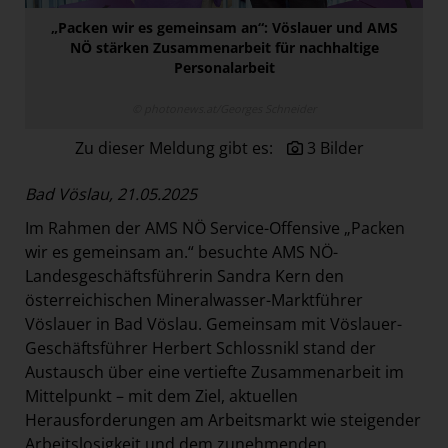
Paradies Garten
„Packen wir es gemeinsam an“: Vöslauer und AMS
NÖ stärken Zusammenarbeit für nachhaltige
Raisin
Personalarbeit
section.d
© photonews.at/Georges Schneider
Swiss Life Select
Zu dieser Meldung gibt es:
3 Bilder
The Companion
The Hoxton
Bad Vöslau, 21.05.2025
Unibail-Rodamco-Westfield
Im Rahmen der AMS NÖ Service-Offensive „Packen
Vöslauer
wir es gemeinsam an.“ besuchte AMS NÖ-
Landesgeschäftsführerin Sandra Kern den
NMK
österreichischen Mineralwasser-Marktführer
MEDIA
Vöslauer in Bad Vöslau. Gemeinsam mit Vöslauer-
Geschäftsführer Herbert Schlossnikl stand der
KONTAKT
Austausch über eine vertiefte Zusammenarbeit im
Mittelpunkt – mit dem Ziel, aktuellen
Herausforderungen am Arbeitsmarkt wie steigender
Arbeitslosigkeit und dem zunehmenden