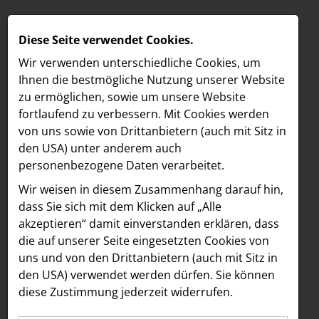
Diese Seite verwendet Cookies.
Wir verwenden unterschiedliche Cookies, um
Ihnen die best­mögliche Nutzung unserer Website
zu ermöglichen, sowie um unsere Website
fortlaufend zu verbessern. Mit Cookies werden
von uns sowie von Drittanbietern (auch mit Sitz in
den USA) unter anderem auch
personenbezogene Daten verarbeitet.
Meldungen
/
Vöslauer
MELDUNGEN
Wir weisen in diesem Zusammenhang darauf hin,
Text
Bilder
LOEBELL NORDBERG
dass Sie sich mit dem Klicken auf „Alle
akzeptieren“ damit ein­ver­standen erklären, dass
INNER
21.05.2025
die auf unserer Seite eingesetzten Cookies von
„Packen wir es
aehre
uns und von den Drittanbietern (auch mit Sitz in
Astoria Artshow
den USA) verwendet werden dürfen. Sie können
gemeinsam an“:
diese Zustimmung jederzeit widerrufen.
B/S/H Hausgeräte
Vöslauer und AMS NÖ