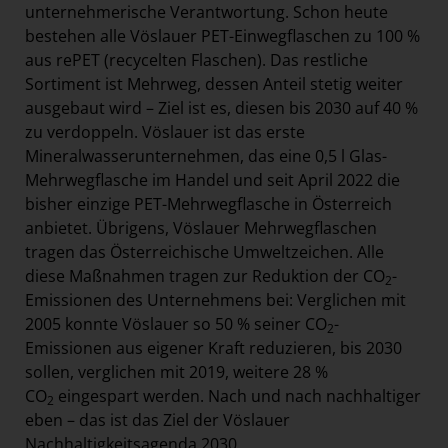
unternehmerische Verantwortung. Schon heute
bestehen alle Vöslauer PET-Einwegflaschen zu 100 %
aus rePET (recycelten Flaschen). Das restliche
Sortiment ist Mehrweg, dessen Anteil stetig weiter
ausgebaut wird – Ziel ist es, diesen bis 2030 auf 40 %
zu verdoppeln. Vöslauer ist das erste
Mineralwasserunternehmen, das eine 0,5 l Glas-
Mehrwegflasche im Handel und seit April 2022 die
bisher einzige PET-Mehrwegflasche in Österreich
anbietet. Übrigens, Vöslauer Mehrwegflaschen
tragen das Österreichische Umweltzeichen. Alle
diese Maßnahmen tragen zur Reduktion der CO
-
2
Emissionen des Unternehmens bei: Verglichen mit
2005 konnte Vöslauer so 50 % seiner CO
-
2
Emissionen aus eigener Kraft reduzieren, bis 2030
sollen, verglichen mit 2019, weitere 28 %
CO
eingespart werden. Nach und nach nachhaltiger
2
eben – das ist das Ziel der Vöslauer
Nachhaltigkeitsagenda 2030.