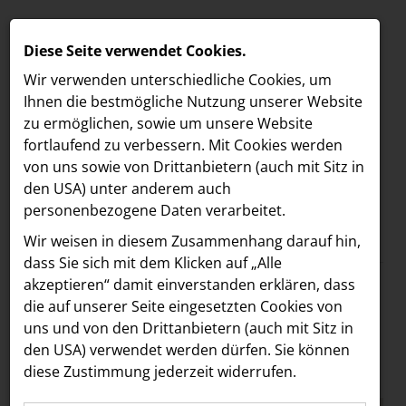
Diese Seite verwendet Cookies.
Wir verwenden unterschiedliche Cookies, um
Ihnen die best­mögliche Nutzung unserer Website
zu ermöglichen, sowie um unsere Website
fortlaufend zu verbessern. Mit Cookies werden
von uns sowie von Drittanbietern (auch mit Sitz in
den USA) unter anderem auch
personenbezogene Daten verarbeitet.
Meldungen
/
section.d
MELDUNGEN
Wir weisen in diesem Zusammenhang darauf hin,
Text
Bilder
LOEBELL NORDBERG
dass Sie sich mit dem Klicken auf „Alle
akzeptieren“ damit ein­ver­standen erklären, dass
INNER
25.09.2018
die auf unserer Seite eingesetzten Cookies von
PARABOL ART
aehre
uns und von den Drittanbietern (auch mit Sitz in
Astoria Artshow
den USA) verwendet werden dürfen. Sie können
MAGAZIN #9 / 2018
diese Zustimmung jederzeit widerrufen.
B/S/H Hausgeräte