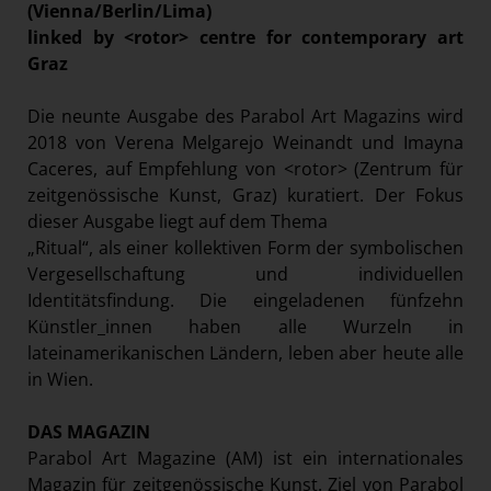
(Vienna/Berlin/Lima)
Paradies Garten
linked by <rotor> centre for contemporary art
Raisin
Graz
section.d
Die neunte Ausgabe des Parabol Art Magazins wird
Swiss Life Select
2018 von Verena Melgarejo Weinandt und Imayna
The Companion
Caceres, auf Empfehlung von <rotor> (Zentrum für
zeitgenössische Kunst, Graz) kuratiert. Der Fokus
The Hoxton
dieser Ausgabe liegt auf dem Thema
Unibail-Rodamco-Westfield
„Ritual“, als einer kollektiven Form der symbolischen
Vöslauer
Vergesellschaftung und individuellen
Identitätsfindung. Die eingeladenen fünfzehn
NMK
Künstler_innen haben alle Wurzeln in
MEDIA
lateinamerikanischen Ländern, leben aber heute alle
in Wien.
KONTAKT
DAS MAGAZIN
Parabol Art Magazine (AM) ist ein internationales
Magazin für zeitgenössische Kunst. Ziel von Parabol