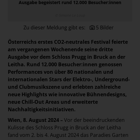
Ausgabe begeistert rund 12.000 Besucher:innen
Paradies Garten
Raisin
© Simone Le Loup
section.d
Zu dieser Meldung gibt es:
5 Bilder
Swiss Life Select
Österreichs erstes CO2-neutrales Festival feierte
The Companion
am vergangenen Wochenende seine dritte
The Hoxton
Ausgabe vor dem Schloss Prugg in Bruck an der
Leitha. Rund 12.000 Besucher:innen genossen
Unibail-Rodamco-Westfield
Performances von über 80 nationalen und
Vöslauer
internationalen Stars der Elektro-, Underground-
und Clubmusikszene und erlebten zahlreiche
NMK
neue Highlights wie innovative Bühnendesigns,
MEDIA
neue Chill-Out Areas und erweiterte
Nachhaltigkeitsinitiativen.
KONTAKT
Wien, 8. August 2024 –
Vor der beeindruckenden
Kulisse des Schloss Prugg in Bruck an der Leitha
fand vom 2. bis 4. August 2024 das Paradies Garten