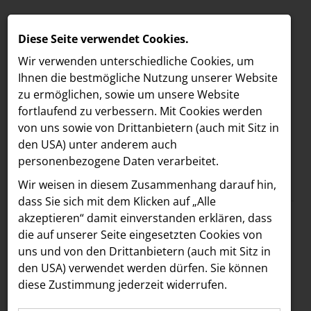
Diese Seite verwendet Cookies.
Wir verwenden unterschiedliche Cookies, um
Ihnen die best­mögliche Nutzung unserer Website
zu ermöglichen, sowie um unsere Website
fortlaufend zu verbessern. Mit Cookies werden
von uns sowie von Drittanbietern (auch mit Sitz in
den USA) unter anderem auch
personenbezogene Daten verarbeitet.
Meldungen
/
Paradies Garten
MELDUNGEN
Wir weisen in diesem Zusammenhang darauf hin,
Text
Bilder
LOEBELL NORDBERG
dass Sie sich mit dem Klicken auf „Alle
akzeptieren“ damit ein­ver­standen erklären, dass
INNER
08.08.2024
die auf unserer Seite eingesetzten Cookies von
Paradies Garten
aehre
uns und von den Drittanbietern (auch mit Sitz in
Astoria Artshow
den USA) verwendet werden dürfen. Sie können
Festival 2024:
diese Zustimmung jederzeit widerrufen.
B/S/H Hausgeräte
Erfolgreiche dritte