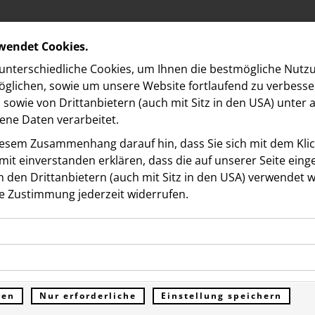
rwendet Cookies.
nterschiedliche Cookies, um Ihnen die best­mögliche Nutz
glichen, sowie um unsere Website fortlaufend zu verbesse
sowie von Drittanbietern (auch mit Sitz in den USA) unter
ne Daten verarbeitet.
iesem Zusammenhang darauf hin, dass Sie sich mit dem Klick
it ein­ver­standen erklären, dass die auf unserer Seite ein
 den Drittanbietern (auch mit Sitz in den USA) verwendet 
 Garten
e Zustimmung jederzeit widerrufen.
ookies ermöglichen grundlegende Funktionen und sind für d
s Garten Festival feiert
Funktion der Website erforderlich. Diese Cookies speichern
kies erfassen Informationen anonym. Diese Informationen h
genen Daten und werden an keine Dritten übermittelt.
eich 2. Ausgabe mit mehr 
e unsere Besucher unsere Website nutzen.
ren
Nur erforderliche
Einstellung speichern
ümer der Website (Erstanbieter)