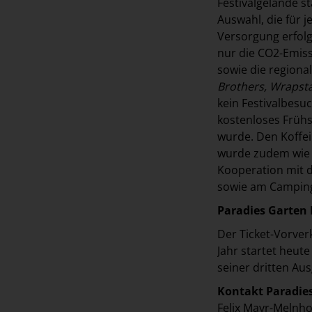
Festivalgelände 
Auswahl, die für 
Versorgung erfolg
nur die CO2-Emiss
sowie die regional
Brothers, Wrapsta
kein Festivalbesu
kostenloses Frühs
wurde. Den Koffe
wurde zudem wie b
Kooperation mit 
sowie am Camping
Paradies Garten 
Der Ticket-Vorver
Jahr startet heute
seiner dritten Au
Kontakt Paradie
Felix Mayr-Melnho