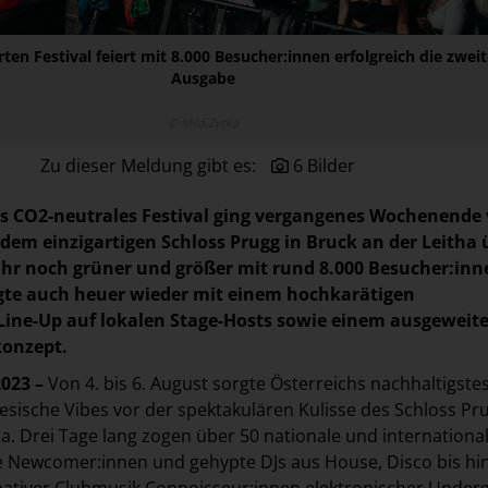
ten Festival feiert mit 8.000 Besucher:innen erfolgreich die zwei
Ausgabe
© Mila Zytka
Zu dieser Meldung gibt es:
6 Bilder
es CO2-neutrales Festival ging vergangenes Wochenende
 dem einzigartigen Schloss Prugg in Bruck an der Leitha 
ahr noch grüner und größer mit rund 8.000 Besucher:inn
gte auch heuer wieder mit einem hochkarätigen
Line-Up auf lokalen Stage-Hosts sowie einem ausgeweit
konzept.
023 –
Von 4. bis 6. August sorgte Österreichs nachhaltigste
iesische Vibes vor der spektakulären Kulisse des Schloss Pr
a. Drei Tage lang zogen über 50 nationale und international
e Newcomer:innen und gehypte DJs aus House, Disco bis hi
nativer Clubmusik Connoisseur:innen elektronischer Under