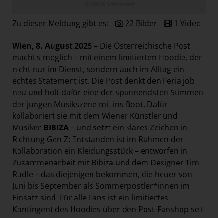
© Niklas Schnaubelt
Paradies Garten
Zu dieser Meldung gibt es:
22 Bilder
1 Video
Raisin
section.d
Wien, 8. August 2025
– Die Österreichische Post
Swiss Life Select
macht’s möglich – mit einem limitierten Hoodie, der
nicht nur im Dienst, sondern auch im Alltag ein
The Companion
echtes Statement ist. Die Post denkt den Ferialjob
The Hoxton
neu und holt dafür eine der spannendsten Stimmen
der jungen Musikszene mit ins Boot. Dafür
Unibail-Rodamco-Westfield
kollaboriert sie mit dem Wiener Künstler und
Vöslauer
Musiker
BIBIZA
– und setzt ein klares Zeichen in
NMK
Richtung Gen Z: Entstanden ist im Rahmen der
Kollaboration ein Kleidungsstück – entworfen in
MEDIA
Zusammenarbeit mit Bibiza und dem Designer Tim
Rudle – das diejenigen bekommen, die heuer von
KONTAKT
Juni bis September als Sommerpostler*innen im
Einsatz sind. Für alle Fans ist ein limitiertes
Kontingent des Hoodies über den
Post-Fanshop
seit