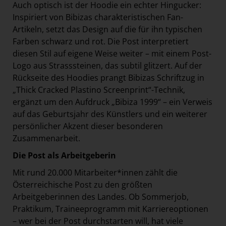
Auch optisch ist der Hoodie ein echter Hingucker:
Inspiriert von Bibizas charakteristischen Fan-
Artikeln, setzt das Design auf die für ihn typischen
Farben schwarz und rot. Die Post interpretiert
diesen Stil auf eigene Weise weiter – mit einem Post-
Logo aus Strasssteinen, das subtil glitzert. Auf der
Rückseite des Hoodies prangt Bibizas Schriftzug in
„Thick Cracked Plastino Screenprint“-Technik,
ergänzt um den Aufdruck „Bibiza 1999“ – ein Verweis
auf das Geburtsjahr des Künstlers und ein weiterer
persönlicher Akzent dieser besonderen
Zusammenarbeit.
Die Post als Arbeitgeberin
Mit rund 20.000 Mitarbeiter*innen zählt die
Österreichische Post zu den größten
Arbeitgeberinnen des Landes. Ob Sommerjob,
Praktikum, Traineeprogramm mit Karriereoptionen
– wer bei der Post durchstarten will, hat viele