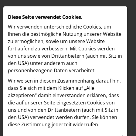
Diese Seite verwendet Cookies.
Wir verwenden unterschiedliche Cookies, um
Ihnen die best­mögliche Nutzung unserer Website
zu ermöglichen, sowie um unsere Website
fortlaufend zu verbessern. Mit Cookies werden
von uns sowie von Drittanbietern (auch mit Sitz in
den USA) unter anderem auch
personenbezogene Daten verarbeitet.
Meldungen
/
Österreichische Post AG
MELDUNGEN
Wir weisen in diesem Zusammenhang darauf hin,
Text
Bilder
Videos
LOEBELL NORDBERG
dass Sie sich mit dem Klicken auf „Alle
akzeptieren“ damit ein­ver­standen erklären, dass
INNER
08.08.2025
die auf unserer Seite eingesetzten Cookies von
Post x BIBIZA:
aehre
uns und von den Drittanbietern (auch mit Sitz in
Astoria Artshow
den USA) verwendet werden dürfen. Sie können
Österreichische Post
diese Zustimmung jederzeit widerrufen.
B/S/H Hausgeräte
launcht Design-