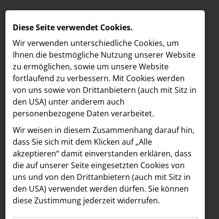
Diese Seite verwendet Cookies.
Wir verwenden unterschiedliche Cookies, um
Ihnen die best­mögliche Nutzung unserer Website
zu ermöglichen, sowie um unsere Website
fortlaufend zu verbessern. Mit Cookies werden
von uns sowie von Drittanbietern (auch mit Sitz in
den USA) unter anderem auch
personenbezogene Daten verarbeitet.
Meldungen
/
Österreichische Post AG
MELDUNGEN
Wir weisen in diesem Zusammenhang darauf hin,
Text
Bilder
Videos
LOEBELL NORDBERG
dass Sie sich mit dem Klicken auf „Alle
akzeptieren“ damit ein­ver­standen erklären, dass
INNER
08.08.2025
die auf unserer Seite eingesetzten Cookies von
Post x BIBIZA:
aehre
uns und von den Drittanbietern (auch mit Sitz in
Astoria Artshow
den USA) verwendet werden dürfen. Sie können
Österreichische Post
diese Zustimmung jederzeit widerrufen.
B/S/H Hausgeräte
launcht Design-