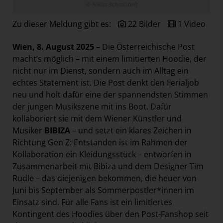
© Niklas Schnaubelt
Paradies Garten
Zu dieser Meldung gibt es:
22 Bilder
1 Video
Raisin
section.d
Wien, 8. August 2025
– Die Österreichische Post
Swiss Life Select
macht’s möglich – mit einem limitierten Hoodie, der
nicht nur im Dienst, sondern auch im Alltag ein
The Companion
echtes Statement ist. Die Post denkt den Ferialjob
The Hoxton
neu und holt dafür eine der spannendsten Stimmen
der jungen Musikszene mit ins Boot. Dafür
Unibail-Rodamco-Westfield
kollaboriert sie mit dem Wiener Künstler und
Vöslauer
Musiker
BIBIZA
– und setzt ein klares Zeichen in
NMK
Richtung Gen Z: Entstanden ist im Rahmen der
Kollaboration ein Kleidungsstück – entworfen in
MEDIA
Zusammenarbeit mit Bibiza und dem Designer Tim
Rudle – das diejenigen bekommen, die heuer von
KONTAKT
Juni bis September als Sommerpostler*innen im
Einsatz sind. Für alle Fans ist ein limitiertes
Kontingent des Hoodies über den
Post-Fanshop
seit