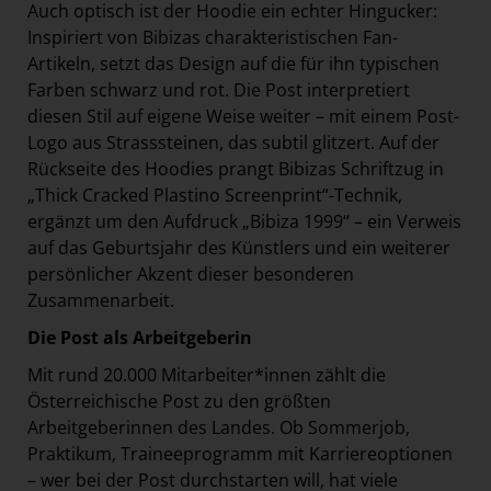
Auch optisch ist der Hoodie ein echter Hingucker:
Inspiriert von Bibizas charakteristischen Fan-
Artikeln, setzt das Design auf die für ihn typischen
Farben schwarz und rot. Die Post interpretiert
diesen Stil auf eigene Weise weiter – mit einem Post-
Logo aus Strasssteinen, das subtil glitzert. Auf der
Rückseite des Hoodies prangt Bibizas Schriftzug in
„Thick Cracked Plastino Screenprint“-Technik,
ergänzt um den Aufdruck „Bibiza 1999“ – ein Verweis
auf das Geburtsjahr des Künstlers und ein weiterer
persönlicher Akzent dieser besonderen
Zusammenarbeit.
Die Post als Arbeitgeberin
Mit rund 20.000 Mitarbeiter*innen zählt die
Österreichische Post zu den größten
Arbeitgeberinnen des Landes. Ob Sommerjob,
Praktikum, Traineeprogramm mit Karriereoptionen
– wer bei der Post durchstarten will, hat viele