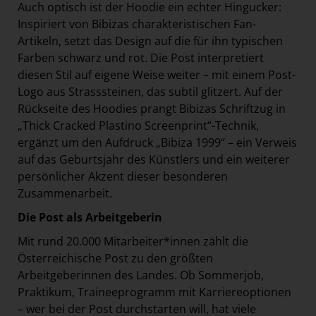
Auch optisch ist der Hoodie ein echter Hingucker:
Inspiriert von Bibizas charakteristischen Fan-
Artikeln, setzt das Design auf die für ihn typischen
Farben schwarz und rot. Die Post interpretiert
diesen Stil auf eigene Weise weiter – mit einem Post-
Logo aus Strasssteinen, das subtil glitzert. Auf der
Rückseite des Hoodies prangt Bibizas Schriftzug in
„Thick Cracked Plastino Screenprint“-Technik,
ergänzt um den Aufdruck „Bibiza 1999“ – ein Verweis
auf das Geburtsjahr des Künstlers und ein weiterer
persönlicher Akzent dieser besonderen
Zusammenarbeit.
Die Post als Arbeitgeberin
Mit rund 20.000 Mitarbeiter*innen zählt die
Österreichische Post zu den größten
Arbeitgeberinnen des Landes. Ob Sommerjob,
Praktikum, Traineeprogramm mit Karriereoptionen
– wer bei der Post durchstarten will, hat viele