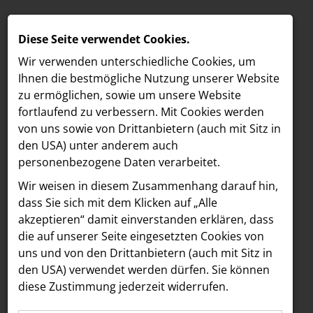
Diese Seite verwendet Cookies.
Wir verwenden unterschiedliche Cookies, um
Ihnen die best­mögliche Nutzung unserer Website
zu ermöglichen, sowie um unsere Website
fortlaufend zu verbessern. Mit Cookies werden
von uns sowie von Drittanbietern (auch mit Sitz in
den USA) unter anderem auch
personenbezogene Daten verarbeitet.
Meldungen
/
Österreichische Post AG
MELDUNGEN
Wir weisen in diesem Zusammenhang darauf hin,
Text
Bilder
Videos
LOEBELL NORDBERG
dass Sie sich mit dem Klicken auf „Alle
akzeptieren“ damit ein­ver­standen erklären, dass
INNER
08.08.2025
die auf unserer Seite eingesetzten Cookies von
Post x BIBIZA:
aehre
uns und von den Drittanbietern (auch mit Sitz in
Astoria Artshow
den USA) verwendet werden dürfen. Sie können
Österreichische Post
diese Zustimmung jederzeit widerrufen.
B/S/H Hausgeräte
launcht Design-