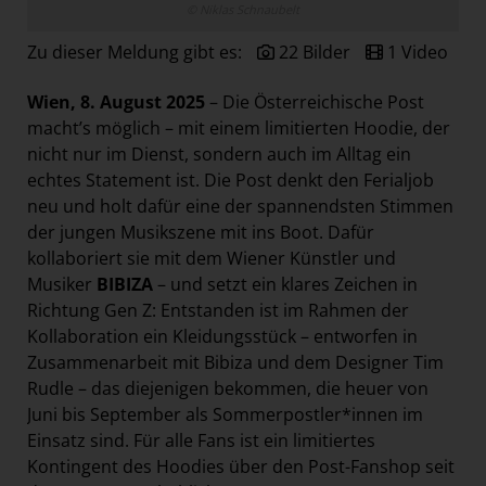
© Niklas Schnaubelt
Paradies Garten
Zu dieser Meldung gibt es:
22 Bilder
1 Video
Raisin
section.d
Wien, 8. August 2025
– Die Österreichische Post
Swiss Life Select
macht’s möglich – mit einem limitierten Hoodie, der
nicht nur im Dienst, sondern auch im Alltag ein
The Companion
echtes Statement ist. Die Post denkt den Ferialjob
The Hoxton
neu und holt dafür eine der spannendsten Stimmen
der jungen Musikszene mit ins Boot. Dafür
Unibail-Rodamco-Westfield
kollaboriert sie mit dem Wiener Künstler und
Vöslauer
Musiker
BIBIZA
– und setzt ein klares Zeichen in
NMK
Richtung Gen Z: Entstanden ist im Rahmen der
Kollaboration ein Kleidungsstück – entworfen in
MEDIA
Zusammenarbeit mit Bibiza und dem Designer Tim
Rudle – das diejenigen bekommen, die heuer von
KONTAKT
Juni bis September als Sommerpostler*innen im
Einsatz sind. Für alle Fans ist ein limitiertes
Kontingent des Hoodies über den
Post-Fanshop
seit