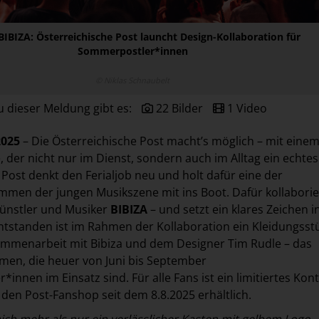
BIBIZA: Österreichische Post launcht Design-Kollaboration für
Sommerpostler*innen
© Niklas Schnaubelt
u dieser Meldung gibt es:
22 Bilder
1 Video
2025
– Die Österreichische Post macht’s möglich – mit eine
, der nicht nur im Dienst, sondern auch im Alltag ein echtes
 Post denkt den Ferialjob neu und holt dafür eine der
men der jungen Musikszene mit ins Boot. Dafür kollaborier
ünstler und Musiker
BIBIZA
– und setzt ein klares Zeichen i
ntstanden ist im Rahmen der Kollaboration ein Kleidungsst
ammenarbeit mit Bibiza und dem Designer Tim Rudle – das
men, die heuer von Juni bis September
innen im Einsatz sind. Für alle Fans ist ein limitiertes Kon
r den
Post-Fanshop
seit dem 8.8.2025 erhältlich.
mich mehr als nur ein verlässlicher Kasten mit gelbem Logo – 