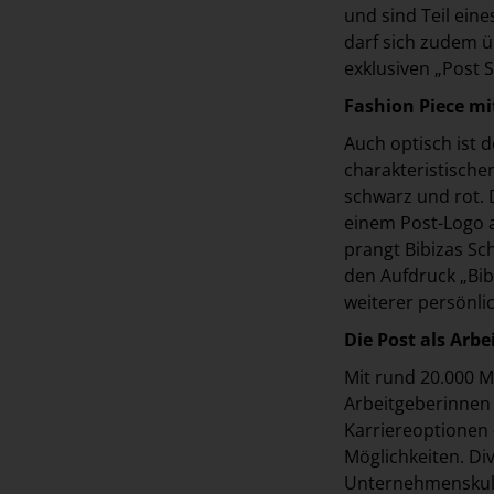
und sind Teil ein
darf sich zudem ü
exklusiven „Post 
Fashion Piece mi
Auch optisch ist d
charakteristischen
schwarz und rot. D
einem Post-Logo au
prangt Bibizas Sc
den Aufdruck „Bib
weiterer persönl
Die Post als Arbe
Mit rund 20.000 M
Arbeitgeberinnen
Karriereoptionen –
Möglichkeiten. Di
Unternehmenskultu