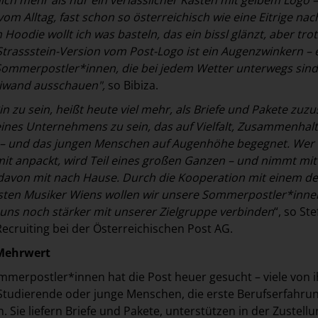
il vom Alltag, fast schon so österreichisch wie eine Eitrige na
Hoodie wollt ich was basteln, das ein bissl glänzt, aber tr
 Strassstein-Version vom Post-Logo ist ein Augenzwinkern – 
 Sommerpostler*innen, die bei jedem Wetter unterwegs sin
eiwand ausschauen",
so Bibiza.
zu sein, heißt heute viel mehr, als Briefe und Pakete zuzus
 eines Unternehmens zu sein, das auf Vielfalt, Zusammenhal
t – und das jungen Menschen auf Augenhöhe begegnet. Wer
it anpackt, wird Teil eines großen Ganzen – und nimmt mi
davon mit nach Hause. Durch die Kooperation mit einem de
esten Musiker Wiens wollen wir unsere Sommerpostler*inne
uns noch stärker mit unserer Zielgruppe verbinden
“, so St
ecruiting bei der Österreichischen Post AG.
Mehrwert
mmerpostler*innen hat die Post heuer gesucht – viele von 
Studierende oder junge Menschen, die erste Berufserfahru
Sie liefern Briefe und Pakete, unterstützen in der Zustellu