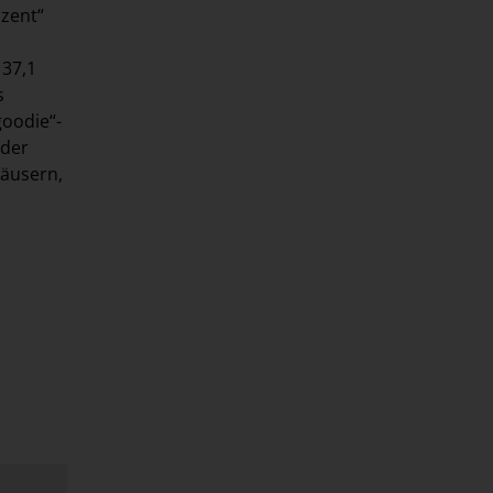
zent“
 37,1
s
goodie“-
 der
häusern,