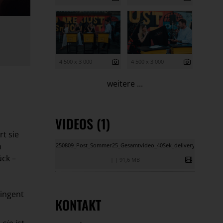
4 500 x 3 000
4 500 x 3 000
weitere ...
m
VIDEOS (1)
t sie
n
250809_Post_Sommer25_Gesamtvideo_40Sek_delivery
ück –
|
|
91,6 MB
tingent
KONTAKT
sie ist