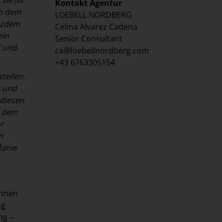
Kontakt Agentur
ch dem
LOEBELL NORDBERG
otzdem
Celina Alvarez Cadena
ein
Senior Consultant
d und
ca@loebellnordberg.com
+43 6763305154
tellen.
t und
 diesen
t dem
r
n
efanie
ihnen
ng
ng –