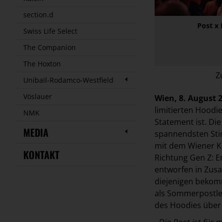
section.d
Post x 
Swiss Life Select
The Companion
The Hoxton
Z
Unibail-Rodamco-Westfield
Vöslauer
Wien, 8. August 
limitierten Hoodie
NMK
Statement ist. Die
MEDIA
spannendsten Stim
mit dem Wiener K
KONTAKT
Richtung Gen Z: E
entworfen in Zus
diejenigen bekom
als Sommerpostler*
des Hoodies übe
„Die Post ist für 