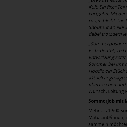
Kult. Ein fixer Te
Fortgehn. Mit dem 
rough bleibt. Die
Shoutout an alle
dabei trotzdem l
„
Sommerpostler*in 
Es bedeutet, Teil
Entwicklung setz
Sommer bei uns m
Hoodie ein Stück 
aktuell angesagt
überraschen und 
Wunsch, Leitung R
Sommerjob mit 
Mehr als 1.500 So
Maturant*innen, 
sammeln möchten. 