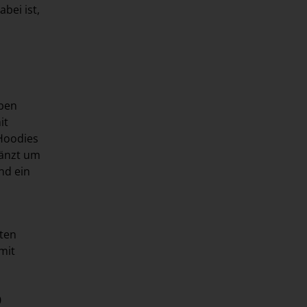
bei ist,
rben
it
 Hoodies
gänzt um
nd ein
ßten
mit
0