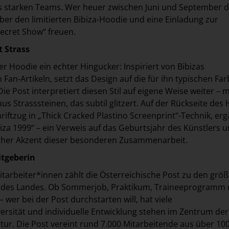
es starken Teams. Wer heuer zwischen Juni und September da
ber den limitierten Bibiza-Hoodie und eine Einladung zur
Secret Show“ freuen.
t Strass
er Hoodie ein echter Hingucker: Inspiriert von Bibizas
 Fan-Artikeln, setzt das Design auf die für ihn typischen Fa
ie Post interpretiert diesen Stil auf eigene Weise weiter – m
s Strasssteinen, das subtil glitzert. Auf der Rückseite des
hriftzug in „Thick Cracked Plastino Screenprint“-Technik, er
iza 1999“ – ein Verweis auf das Geburtsjahr des Künstlers u
icher Akzent dieser besonderen Zusammenarbeit.
itgeberin
itarbeiter*innen zählt die Österreichische Post zu den grö
 des Landes. Ob Sommerjob, Praktikum, Traineeprogramm 
 wer bei der Post durchstarten will, hat viele
versität und individuelle Entwicklung stehen im Zentrum der
r. Die Post vereint rund 7.000 Mitarbeitende aus über 10