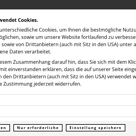
rwendet Cookies.
nterschiedliche Cookies, um Ihnen die best­mögliche Nutz
glichen, sowie um unsere Website fortlaufend zu verbesse
sowie von Drittanbietern (auch mit Sitz in den USA) unter
ne Daten verarbeitet.
iesem Zusammenhang darauf hin, dass Sie sich mit dem Klick
it ein­ver­standen erklären, dass die auf unserer Seite ein
 den Drittanbietern (auch mit Sitz in den USA) verwendet 
hische Post AG
e Zustimmung jederzeit widerrufen.
Videos
ookies ermöglichen grundlegende Funktionen und sind für d
BIBIZA: Österreichische P
Funktion der Website erforderlich. Diese Cookies speichern
kies erfassen Informationen anonym. Diese Informationen h
genen Daten und werden an keine Dritten übermittelt.
 Design-Kollaboration fü
e unsere Besucher unsere Website nutzen.
ren
Nur erforderliche
Einstellung speichern
ümer der Website (Erstanbieter)