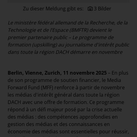
Paradies Garten
Zu dieser Meldung gibt es:
3 Bilder
Raisin
Le ministère fédéral allemand de la Recherche, de la
section.d
Technologie et de l’Espace (BMFTR) devient le
Swiss Life Select
premier partenaire public – Le programme de
formation (upskilling) au journalisme d'intérêt public
The Companion
dans toute la région DACH démarre en novembre
The Hoxton
Unibail-Rodamco-Westfield
Berlin, Vienne, Zurich, 11 novembre 2025
– En plus
Vöslauer
de son programme de soutien financier, le Media
NMK
Forward Fund (MFF) renforce à partir de novembre
les médias d'intérêt général dans toute la région
MEDIA
DACH avec une offre de formation. Ce programme
répond à un défi majeur posé par la crise actuelle
KONTAKT
des médias : des compétences approfondies en
gestion des médias et des connaissances en
économie des médias sont essentielles pour réussir,