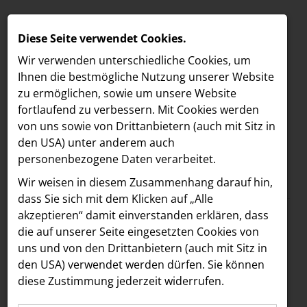
Diese Seite verwendet Cookies.
Wir verwenden unterschiedliche Cookies, um
Ihnen die best­mögliche Nutzung unserer Website
zu ermöglichen, sowie um unsere Website
fortlaufend zu verbessern. Mit Cookies werden
von uns sowie von Drittanbietern (auch mit Sitz in
den USA) unter anderem auch
personenbezogene Daten verarbeitet.
Meldungen
/
MELDUNGEN
Wir weisen in diesem Zusammenhang darauf hin,
Text
Bilder
LOEBELL NORDBERG
dass Sie sich mit dem Klicken auf „Alle
akzeptieren“ damit ein­ver­standen erklären, dass
INNER
11.11.2025
die auf unserer Seite eingesetzten Cookies von
Premier ministère
aehre
uns und von den Drittanbietern (auch mit Sitz in
Astoria Artshow
den USA) verwendet werden dürfen. Sie können
allemand partenaire
diese Zustimmung jederzeit widerrufen.
B/S/H Hausgeräte
financier du Media