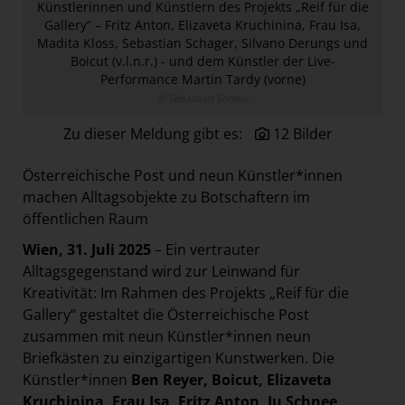
Künstlerinnen und Künstlern des Projekts „Reif für die
Paradies Garten
Gallery“ – Fritz Anton, Elizaveta Kruchinina, Frau Isa,
Madita Kloss, Sebastian Schager, Silvano Derungs und
Raisin
Boicut (v.l.n.r.) - und dem Künstler der Live-
section.d
Performance Martin Tardy (vorne)
© Sebastian Somloi
Swiss Life Select
Zu dieser Meldung gibt es:
12 Bilder
The Companion
The Hoxton
Österreichische Post und neun Künstler*innen
Unibail-Rodamco-Westfield
machen Alltagsobjekte zu Botschaftern im
öffentlichen Raum
Vöslauer
Wien, 31. Juli 2025
– Ein vertrauter
NMK
Alltagsgegenstand wird zur Leinwand für
MEDIA
Kreativität: Im Rahmen des Projekts „Reif für die
Gallery“ gestaltet die Österreichische Post
KONTAKT
zusammen mit neun Künstler*innen neun
Briefkästen zu einzigartigen Kunstwerken. Die
Künstler*innen
Ben Reyer, Boicut, Elizaveta
Kruchinina, Frau Isa, Fritz Anton, Ju Schnee,