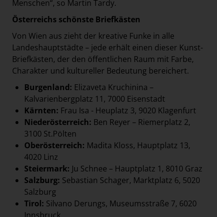
Menschen“, so Martin Tardy.
Österreichs schönste Briefkästen
Von Wien aus zieht der kreative Funke in alle
Landeshauptstädte – jede erhält einen dieser Kunst-
Briefkästen, der den öffentlichen Raum mit Farbe,
Charakter und kultureller Bedeutung bereichert.
Burgenland:
Elizaveta Kruchinina –
Kalvarienbergplatz 11, 7000 Eisenstadt
Kärnten:
Frau Isa - Heuplatz 3, 9020 Klagenfurt
Niederösterreich:
Ben Reyer – Riemerplatz 2,
3100 St.Pölten
Oberösterreich:
Madita Kloss, Hauptplatz 13,
4020 Linz
Steiermark:
Ju Schnee – Hauptplatz 1, 8010 Graz
Salzburg:
Sebastian Schager, Marktplatz 6, 5020
Salzburg
Tirol:
Silvano Derungs, Museumsstraße 7, 6020
Innsbruck