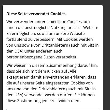
Diese Seite verwendet Cookies.
Wir verwenden unterschiedliche Cookies, um
Ihnen die best­mögliche Nutzung unserer Website
zu ermöglichen, sowie um unsere Website
fortlaufend zu verbessern. Mit Cookies werden
von uns sowie von Drittanbietern (auch mit Sitz in
den USA) unter anderem auch
personenbezogene Daten verarbeitet.
Meldungen
/
Österreichische Post AG
MELDUNGEN
Wir weisen in diesem Zusammenhang darauf hin,
Text
Bilder
LOEBELL NORDBERG
dass Sie sich mit dem Klicken auf „Alle
akzeptieren“ damit ein­ver­standen erklären, dass
INNER
31.07.2025
die auf unserer Seite eingesetzten Cookies von
„Reif für die Gallery“:
aehre
uns und von den Drittanbietern (auch mit Sitz in
Astoria Artshow
den USA) verwendet werden dürfen. Sie können
Briefkästen werden
diese Zustimmung jederzeit widerrufen.
B/S/H Hausgeräte
zu Kunstwerken