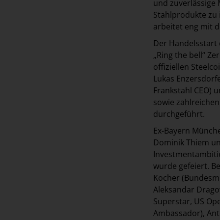
und zuverlässige 
Stahlprodukte zu 
arbeitet eng mit
Der Handelsstart 
„Ring the bell“ Z
offiziellen Steel
Lukas Enzersdorfe
Frankstahl CEO) u
sowie zahlreichen 
durchgeführt.
Ex-Bayern München
Dominik Thiem und
Investmentambiti
wurde gefeiert. B
Kocher (Bundesmin
Aleksandar Dragov
Superstar, US Ope
Ambassador), Anto