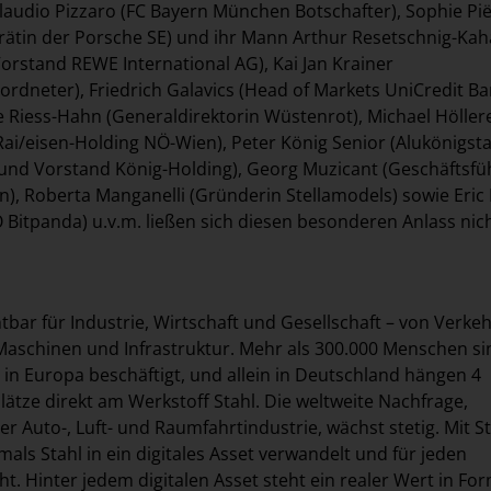
laudio Pizzaro (FC Bayern München Botschafter), Sophie Pi
srätin der Porsche SE) und ihr Mann Arthur Resetschnig-Kah
Vorstand REWE International AG), Kai Jan Krainer
ordneter), Friedrich Galavics (Head of Markets UniCredit B
e Riess-Hahn (Generaldirektorin Wüstenrot), Michael Höller
Rai/eisen-Holding NÖ-Wien), Peter König Senior (Alukönigsta
 und Vorstand König-Holding), Georg Muzicant (Geschäftsfü
en), Roberta Manganelli (Gründerin Stellamodels) sowie Eri
Bitpanda) u.v.m. ließen sich diesen besonderen Anlass nic
htbar für Industrie, Wirtschaft und Gesellschaft – von Verke
aschinen und Infrastruktur. Mehr als 300.000 Menschen si
e in Europa beschäftigt, und allein in Deutschland hängen 4
lätze direkt am Werkstoff Stahl. Die weltweite Nachfrage,
r Auto-, Luft- und Raumfahrtindustrie, wächst stetig. Mit S
mals Stahl in ein digitales Asset verwandelt und für jeden
t. Hinter jedem digitalen Asset steht ein realer Wert in Fo