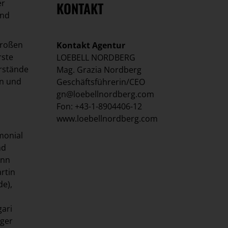
er
KONTAKT
und
großen
Kontakt Agentur
rste
LOEBELL NORDBERG
orstände
Mag. Grazia Nordberg
in und
Geschäftsführerin/CEO
gn@loebellnordberg.com
Fon: +43-1-8904406-12
www.loebellnordberg.com
monial
nd
ann
rtin
de),
gari
iger