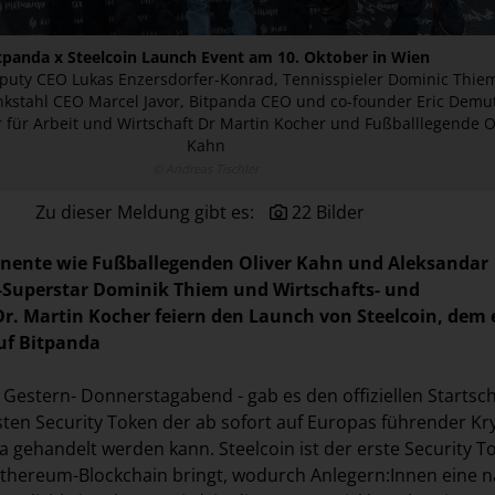
tpanda x Steelcoin Launch Event am 10. Oktober in Wien
puty CEO Lukas Enzersdorfer-Konrad, Tennisspieler Dominic Thie
nkstahl CEO Marcel Javor, Bitpanda CEO und co-founder Eric Demu
 für Arbeit und Wirtschaft Dr Martin Kocher und Fußballlegende O
Kahn
© Andreas Tischler
Zu dieser Meldung gibt es:
22 Bilder
inente wie Fußballegenden Oliver Kahn und Aleksandar
-Superstar Dominik Thiem und Wirtschafts- und
Dr. Martin Kocher feiern den Launch von Steelcoin, dem 
uf Bitpanda
. Gestern- Donnerstagabend - gab es den offiziellen Startsc
sten Security Token der ab sofort auf Europas führender Kr
a gehandelt werden kann. Steelcoin ist der erste Security T
 Ethereum-Blockchain bringt, wodurch Anlegern:Innen eine n