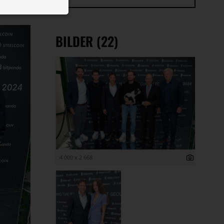
 ID auf Ihrem
 Funktion der
BILDER (22)
4 000 x 2 668