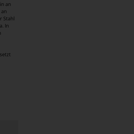
in an
 an
r Stahl
. In
n
setzt