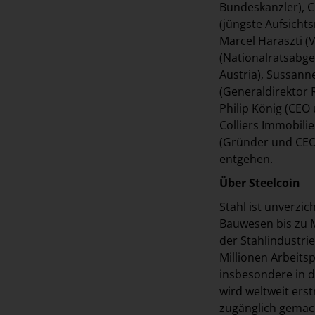
Bundeskanzler), C
(jüngste Aufsicht
Marcel Haraszti (
(Nationalratsabge
Austria), Sussann
(Generaldirektor 
Philip König (CEO
Colliers Immobili
(Gründer und CEO 
entgehen.
Über Steelcoin
Stahl ist unverzic
Bauwesen bis zu M
der Stahlindustri
Millionen Arbeitsp
insbesondere in de
wird weltweit erst
zugänglich gemach