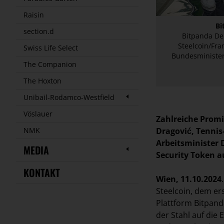
Raisin
Bi
section.d
Bitpanda De
Steelcoin/Fra
Swiss Life Select
Bundesminister
The Companion
The Hoxton
Unibail-Rodamco-Westfield
Vöslauer
Zahlreiche Prom
Dragović, Tennis
NMK
Arbeitsminister 
MEDIA
Security Token a
KONTAKT
Wien, 11.10.2024
Steelcoin, dem er
Plattform Bitpand
der Stahl auf die