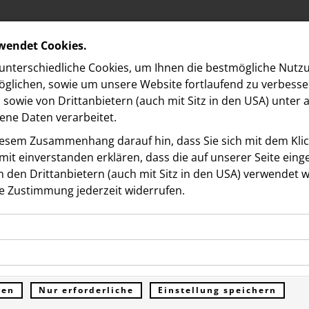
rwendet Cookies.
nterschiedliche Cookies, um Ihnen die best­mögliche Nutz
glichen, sowie um unsere Website fortlaufend zu verbesse
sowie von Drittanbietern (auch mit Sitz in den USA) unter
ne Daten verarbeitet.
iesem Zusammenhang darauf hin, dass Sie sich mit dem Klick
it ein­ver­standen erklären, dass die auf unserer Seite ein
 den Drittanbietern (auch mit Sitz in den USA) verwendet 
 NORDBERG
e Zustimmung jederzeit widerrufen.
ookies ermöglichen grundlegende Funktionen und sind für d
he bell“: VIPs und
Funktion der Website erforderlich. Diese Cookies speichern
kies erfassen Informationen anonym. Diese Informationen h
genen Daten und werden an keine Dritten übermittelt.
aftsgrößen feiern
e unsere Besucher unsere Website nutzen.
ren
Nur erforderliche
Einstellung speichern
ümer der Website (Erstanbieter)