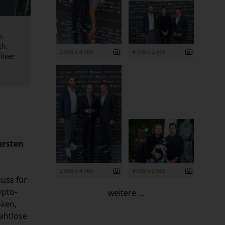
m,
th,
2 668 x 4 000
4 000 x 2 668
liver
ersten
2 668 x 4 000
4 000 x 2 668
huss für
ypto-
weitere ...
oken,
ahtlose