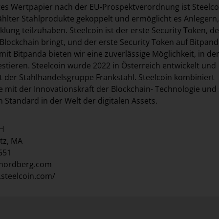
ertes Wertpapier nach der EU-Prospektverordnung ist Steelco
lter Stahlprodukte gekoppelt und ermöglicht es Anlegern,
lung teilzuhaben. Steelcoin ist der erste Security Token, de
Blockchain bringt, und der erste Security Token auf Bitpanda
t Bitpanda bieten wir eine zuverlässige Möglichkeit, in de
estieren. Steelcoin wurde 2022 in Österreich entwickelt und
t der Stahlhandelsgruppe Frankstahl. Steelcoin kombiniert
te mit der Innovationskraft der Blockchain- Technologie und 
 Standard in der Welt der digitalen Assets.
bH
tz, MA
1651
lnordberg.com
.steelcoin.com/