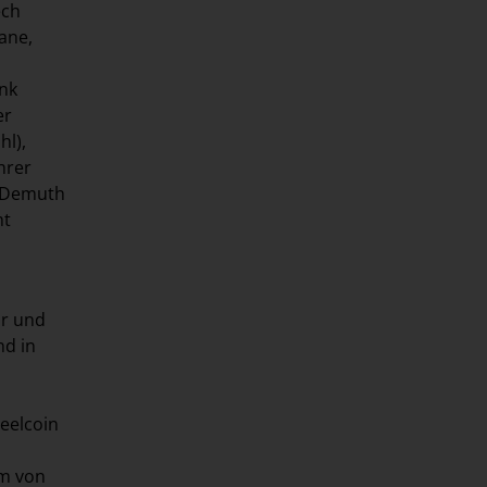
ëch
ane,
ank
er
hl),
hrer
c Demuth
ht
hr und
nd in
teelcoin
rm von