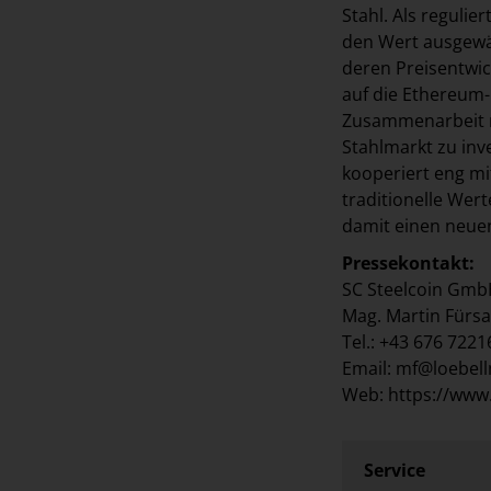
Stahl. Als reguli
den Wert ausgewäh
deren Preisentwick
auf die Ethereum-
Zusammenarbeit mi
Stahlmarkt zu inv
kooperiert eng mi
traditionelle Wer
damit einen neuen
Pressekontakt:
SC Steelcoin Gm
Mag. Martin Fürsa
Tel.: +43 676 722
Email: mf@loebel
Web: https://www
Service