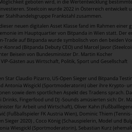
Möglichkeit geboten wird, in die Wertentwicklung bestimmt
investieren. Steelcoin wurde 2022 in Österreich entwickelt 
 der Stahlhandelsgruppe Frankstahl zusammen.
dieser neuen digitalen Asset Klasse fand im Rahmen einer 
eremonie im Hauptquartier von Bitpanda in Wien statt. Der e
coin-Trade auf Bitpanda wurde symbolisch von den beiden V
r-Konrad (Bitpanda Debuty CEO) und Marcel Javor (Steelco
nter Beisein von Bundesminister Dr. Martin Kocher
VIP-Gästen aus Wirtschaft, Politik, Sport und Gesellschaft
 Star Claudio Pizarro, US-Open Sieger und Bitpanda Testi
 Antonia Wisgickl (Sportmoderatorin) über ihre Krypto- u
onen sowie dem sportlichen Aspekt des Tradens sprach. D
ei Drinks, Fingerfood und DJ -Sounds amüsierten sich: Dr. Ma
ister für Arbeit und Wirtschaft), Oliver Kahn (Fußballlegen
ić (Fußballspieler FK Austria Wien), Dominic Thiem (Tennis-
n Sieger 2020) , Coco König (Schauspielerin, Model und Bul
nia Wiesgickl (Sportmoderatorin), Sebastian Kurz (ehemal