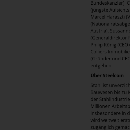
Bundeskanzler), C
(jüngste Aufsicht
Marcel Haraszti (
(Nationalratsabge
Austria), Sussann
(Generaldirektor 
Philip König (CEO
Colliers Immobili
(Gründer und CEO 
entgehen.
Über Steelcoin
Stahl ist unverzic
Bauwesen bis zu M
der Stahlindustri
Millionen Arbeitsp
insbesondere in de
wird weltweit erst
zugänglich gemach