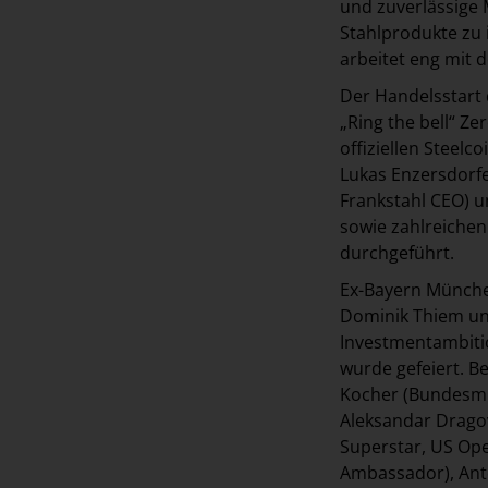
und zuverlässige 
Stahlprodukte zu 
arbeitet eng mit
Der Handelsstart 
„Ring the bell“ Z
offiziellen Steel
Lukas Enzersdorfe
Frankstahl CEO) u
sowie zahlreichen 
durchgeführt.
Ex-Bayern München
Dominik Thiem und
Investmentambiti
wurde gefeiert. B
Kocher (Bundesmin
Aleksandar Dragov
Superstar, US Ope
Ambassador), Anto