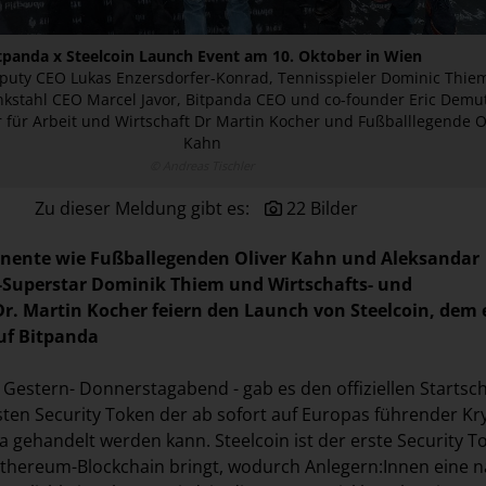
tpanda x Steelcoin Launch Event am 10. Oktober in Wien
puty CEO Lukas Enzersdorfer-Konrad, Tennisspieler Dominic Thie
nkstahl CEO Marcel Javor, Bitpanda CEO und co-founder Eric Demu
 für Arbeit und Wirtschaft Dr Martin Kocher und Fußballlegende O
Kahn
© Andreas Tischler
Zu dieser Meldung gibt es:
22 Bilder
inente wie Fußballegenden Oliver Kahn und Aleksandar
-Superstar Dominik Thiem und Wirtschafts- und
Dr. Martin Kocher feiern den Launch von Steelcoin, dem 
uf Bitpanda
. Gestern- Donnerstagabend - gab es den offiziellen Startsc
sten Security Token der ab sofort auf Europas führender Kr
a gehandelt werden kann. Steelcoin ist der erste Security T
 Ethereum-Blockchain bringt, wodurch Anlegern:Innen eine n