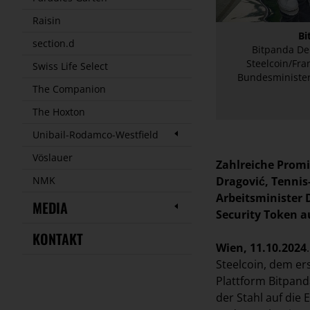
Raisin
Bi
section.d
Bitpanda De
Steelcoin/Fra
Swiss Life Select
Bundesminister
The Companion
The Hoxton
Unibail-Rodamco-Westfield
Vöslauer
Zahlreiche Prom
Dragović, Tennis
NMK
Arbeitsminister 
MEDIA
Security Token a
KONTAKT
Wien, 11.10.2024
Steelcoin, dem er
Plattform Bitpand
der Stahl auf die