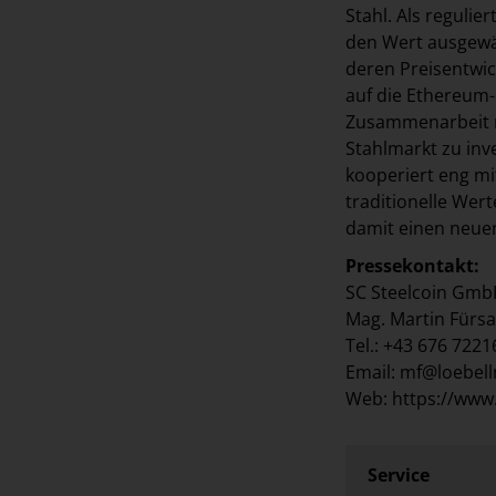
Stahl. Als reguli
den Wert ausgewäh
deren Preisentwick
auf die Ethereum-
Zusammenarbeit mi
Stahlmarkt zu inv
kooperiert eng mi
traditionelle Wer
damit einen neuen
Pressekontakt:
SC Steelcoin Gm
Mag. Martin Fürsa
Tel.: +43 676 722
Email: mf@loebel
Web: https://www
Service