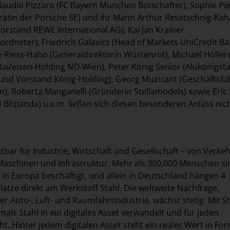
laudio Pizzaro (FC Bayern München Botschafter), Sophie Pi
srätin der Porsche SE) und ihr Mann Arthur Resetschnig-Kah
Vorstand REWE International AG), Kai Jan Krainer
ordneter), Friedrich Galavics (Head of Markets UniCredit B
e Riess-Hahn (Generaldirektorin Wüstenrot), Michael Höller
Rai/eisen-Holding NÖ-Wien), Peter König Senior (Alukönigsta
 und Vorstand König-Holding), Georg Muzicant (Geschäftsfü
en), Roberta Manganelli (Gründerin Stellamodels) sowie Eri
Bitpanda) u.v.m. ließen sich diesen besonderen Anlass nic
htbar für Industrie, Wirtschaft und Gesellschaft – von Verke
aschinen und Infrastruktur. Mehr als 300.000 Menschen si
e in Europa beschäftigt, und allein in Deutschland hängen 4
lätze direkt am Werkstoff Stahl. Die weltweite Nachfrage,
r Auto-, Luft- und Raumfahrtindustrie, wächst stetig. Mit S
mals Stahl in ein digitales Asset verwandelt und für jeden
t. Hinter jedem digitalen Asset steht ein realer Wert in Fo