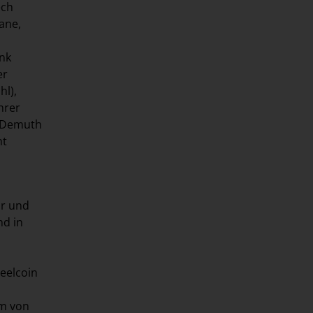
ëch
ane,
ank
er
hl),
hrer
c Demuth
ht
hr und
nd in
teelcoin
rm von