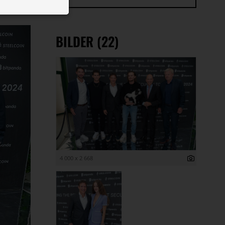
 ID auf Ihrem
 Funktion der
BILDER (22)
4 000 x 2 668