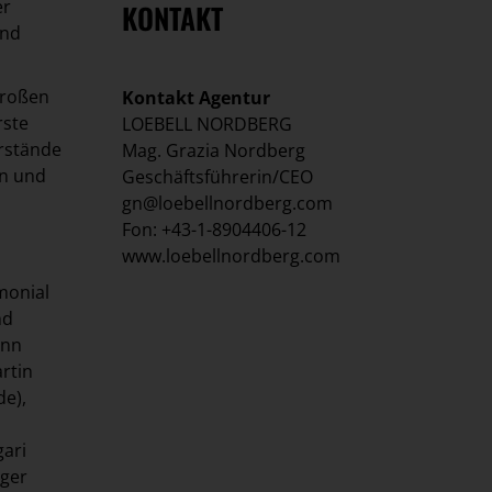
er
KONTAKT
und
großen
Kontakt Agentur
rste
LOEBELL NORDBERG
orstände
Mag. Grazia Nordberg
in und
Geschäftsführerin/CEO
gn@loebellnordberg.com
Fon: +43-1-8904406-12
www.loebellnordberg.com
monial
nd
ann
rtin
de),
gari
iger