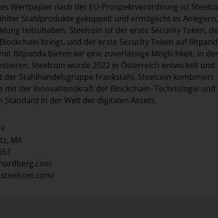
ertes Wertpapier nach der EU-Prospektverordnung ist Steelco
lter Stahlprodukte gekoppelt und ermöglicht es Anlegern,
lung teilzuhaben. Steelcoin ist der erste Security Token, de
Blockchain bringt, und der erste Security Token auf Bitpanda
t Bitpanda bieten wir eine zuverlässige Möglichkeit, in de
estieren. Steelcoin wurde 2022 in Österreich entwickelt und
t der Stahlhandelsgruppe Frankstahl. Steelcoin kombiniert
te mit der Innovationskraft der Blockchain- Technologie und 
 Standard in der Welt der digitalen Assets.
bH
tz, MA
1651
lnordberg.com
.steelcoin.com/