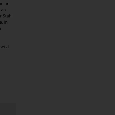
in an
 an
r Stahl
. In
n
setzt