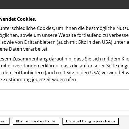
rwendet Cookies.
nterschiedliche Cookies, um Ihnen die best­mögliche Nutz
glichen, sowie um unsere Website fortlaufend zu verbesse
sowie von Drittanbietern (auch mit Sitz in den USA) unter
ne Daten verarbeitet.
iesem Zusammenhang darauf hin, dass Sie sich mit dem Klick
it ein­ver­standen erklären, dass die auf unserer Seite ein
 den Drittanbietern (auch mit Sitz in den USA) verwendet 
 NORDBERG
e Zustimmung jederzeit widerrufen.
ookies ermöglichen grundlegende Funktionen und sind für d
he bell“: VIPs und
Funktion der Website erforderlich. Diese Cookies speichern
kies erfassen Informationen anonym. Diese Informationen h
genen Daten und werden an keine Dritten übermittelt.
aftsgrößen feiern
e unsere Besucher unsere Website nutzen.
ren
Nur erforderliche
Einstellung speichern
ümer der Website (Erstanbieter)