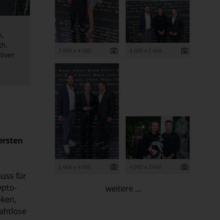
m,
th,
2 668 x 4 000
4 000 x 2 668
liver
ersten
2 668 x 4 000
4 000 x 2 668
huss für
ypto-
weitere ...
oken,
ahtlose