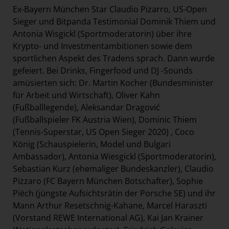
Ex-Bayern München Star Claudio Pizarro, US-Open
Sieger und Bitpanda Testimonial Dominik Thiem und
Antonia Wisgickl (Sportmoderatorin) über ihre
Krypto- und Investmentambitionen sowie dem
sportlichen Aspekt des Tradens sprach. Dann wurde
gefeiert. Bei Drinks, Fingerfood und DJ -Sounds
amüsierten sich: Dr. Martin Kocher (Bundesminister
für Arbeit und Wirtschaft), Oliver Kahn
(Fußballlegende), Aleksandar Dragović
(Fußballspieler FK Austria Wien), Dominic Thiem
(Tennis-Superstar, US Open Sieger 2020) , Coco
König (Schauspielerin, Model und Bulgari
Ambassador), Antonia Wiesgickl (Sportmoderatorin),
Sebastian Kurz (ehemaliger Bundeskanzler), Claudio
Pizzaro (FC Bayern München Botschafter), Sophie
Piëch (jüngste Aufsichtsrätin der Porsche SE) und ihr
Mann Arthur Resetschnig-Kahane, Marcel Haraszti
(Vorstand REWE International AG), Kai Jan Krainer