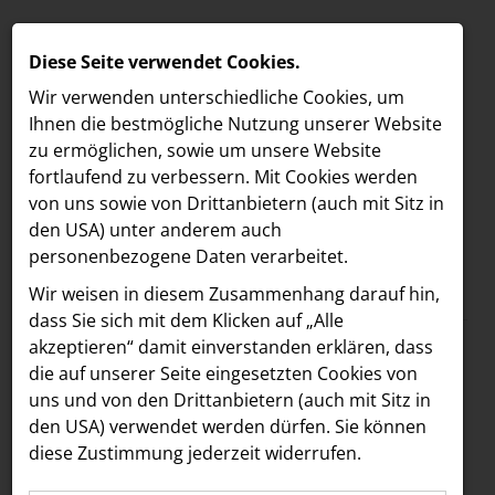
Diese Seite verwendet Cookies.
Wir verwenden unterschiedliche Cookies, um
Ihnen die best­mögliche Nutzung unserer Website
zu ermöglichen, sowie um unsere Website
fortlaufend zu verbessern. Mit Cookies werden
von uns sowie von Drittanbietern (auch mit Sitz in
den USA) unter anderem auch
personenbezogene Daten verarbeitet.
Meldungen
/
LOEBELL NORDBERG
MELDUNGEN
Wir weisen in diesem Zusammenhang darauf hin,
Text
Bilder
LOEBELL NORDBERG
dass Sie sich mit dem Klicken auf „Alle
akzeptieren“ damit ein­ver­standen erklären, dass
Lifestyle & Events
11.10.2024
die auf unserer Seite eingesetzten Cookies von
„Ring the bell“: VIPs
INNER
uns und von den Drittanbietern (auch mit Sitz in
aehre
den USA) verwendet werden dürfen. Sie können
und
diese Zustimmung jederzeit widerrufen.
Astoria Artshow
Wirtschaftsgrößen