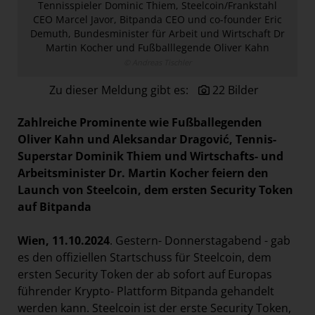
Tennisspieler Dominic Thiem, Steelcoin/Frankstahl
Österreichische Post AG
CEO Marcel Javor, Bitpanda CEO und co-founder Eric
Demuth, Bundesminister für Arbeit und Wirtschaft Dr
Paradies Garten
Martin Kocher und Fußballlegende Oliver Kahn
Raisin
© Andreas Tischler
section.d
Zu dieser Meldung gibt es:
22 Bilder
Swiss Life Select
Zahlreiche Prominente wie Fußballegenden
The Companion
Oliver Kahn und Aleksandar Dragović, Tennis-
The Hoxton
Superstar Dominik Thiem und Wirtschafts- und
Arbeitsminister Dr. Martin Kocher feiern den
Unibail-Rodamco-Westfield
Launch von Steelcoin, dem ersten Security Token
Vöslauer
auf Bitpanda
NMK
Wien, 11.10.2024
. Gestern- Donnerstagabend - gab
MEDIA
es den offiziellen Startschuss für Steelcoin, dem
ersten Security Token der ab sofort auf Europas
KONTAKT
führender Krypto- Plattform Bitpanda gehandelt
werden kann. Steelcoin ist der erste Security Token,