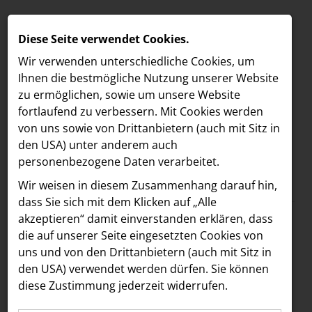
Diese Seite verwendet Cookies.
Wir verwenden unterschiedliche Cookies, um
Ihnen die best­mögliche Nutzung unserer Website
zu ermöglichen, sowie um unsere Website
fortlaufend zu verbessern. Mit Cookies werden
von uns sowie von Drittanbietern (auch mit Sitz in
den USA) unter anderem auch
personenbezogene Daten verarbeitet.
Meldungen
/
LOEBELL NORDBERG
MELDUNGEN
Wir weisen in diesem Zusammenhang darauf hin,
Text
Bilder
LOEBELL NORDBERG
dass Sie sich mit dem Klicken auf „Alle
akzeptieren“ damit ein­ver­standen erklären, dass
Lifestyle & Events
11.10.2024
die auf unserer Seite eingesetzten Cookies von
„Ring the bell“: VIPs
INNER
uns und von den Drittanbietern (auch mit Sitz in
aehre
den USA) verwendet werden dürfen. Sie können
und
diese Zustimmung jederzeit widerrufen.
Astoria Artshow
Wirtschaftsgrößen