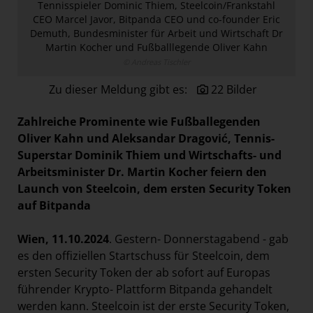
Tennisspieler Dominic Thiem, Steelcoin/Frankstahl
Österreichische Post AG
CEO Marcel Javor, Bitpanda CEO und co-founder Eric
Demuth, Bundesminister für Arbeit und Wirtschaft Dr
Paradies Garten
Martin Kocher und Fußballlegende Oliver Kahn
Raisin
© Andreas Tischler
section.d
Zu dieser Meldung gibt es:
22 Bilder
Swiss Life Select
Zahlreiche Prominente wie Fußballegenden
The Companion
Oliver Kahn und Aleksandar Dragović, Tennis-
The Hoxton
Superstar Dominik Thiem und Wirtschafts- und
Arbeitsminister Dr. Martin Kocher feiern den
Unibail-Rodamco-Westfield
Launch von Steelcoin, dem ersten Security Token
Vöslauer
auf Bitpanda
NMK
Wien, 11.10.2024
. Gestern- Donnerstagabend - gab
MEDIA
es den offiziellen Startschuss für Steelcoin, dem
ersten Security Token der ab sofort auf Europas
KONTAKT
führender Krypto- Plattform Bitpanda gehandelt
werden kann. Steelcoin ist der erste Security Token,