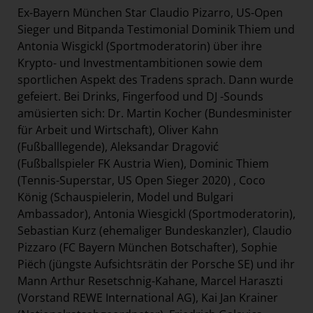
Ex-Bayern München Star Claudio Pizarro, US-Open
Sieger und Bitpanda Testimonial Dominik Thiem und
Antonia Wisgickl (Sportmoderatorin) über ihre
Krypto- und Investmentambitionen sowie dem
sportlichen Aspekt des Tradens sprach. Dann wurde
gefeiert. Bei Drinks, Fingerfood und DJ -Sounds
amüsierten sich: Dr. Martin Kocher (Bundesminister
für Arbeit und Wirtschaft), Oliver Kahn
(Fußballlegende), Aleksandar Dragović
(Fußballspieler FK Austria Wien), Dominic Thiem
(Tennis-Superstar, US Open Sieger 2020) , Coco
König (Schauspielerin, Model und Bulgari
Ambassador), Antonia Wiesgickl (Sportmoderatorin),
Sebastian Kurz (ehemaliger Bundeskanzler), Claudio
Pizzaro (FC Bayern München Botschafter), Sophie
Piëch (jüngste Aufsichtsrätin der Porsche SE) und ihr
Mann Arthur Resetschnig-Kahane, Marcel Haraszti
(Vorstand REWE International AG), Kai Jan Krainer