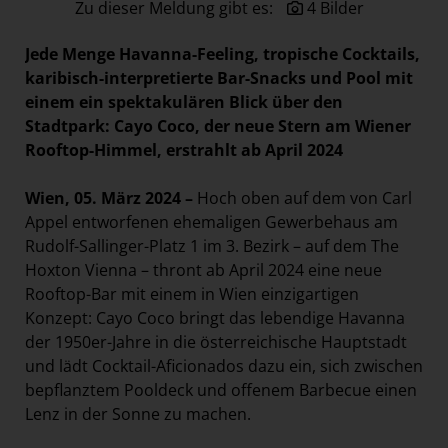
Zu dieser Meldung gibt es:
4 Bilder
Paradies Garten
Raisin
Jede Menge Havanna-Feeling, tropische Cocktails,
karibisch-interpretierte Bar-Snacks und Pool mit
section.d
einem ein spektakulären Blick über den
Swiss Life Select
Stadtpark: Cayo Coco, der neue Stern am Wiener
The Companion
Rooftop-Himmel, erstrahlt ab April 2024
The Hoxton
Wien, 05. März 2024 –
Hoch oben auf dem von Carl
Unibail-Rodamco-Westfield
Appel entworfenen ehemaligen Gewerbehaus am
Rudolf-Sallinger-Platz 1 im 3. Bezirk – auf dem The
Vöslauer
Hoxton Vienna – thront ab April 2024 eine neue
NMK
Rooftop-Bar mit einem in Wien einzigartigen
MEDIA
Konzept: Cayo Coco bringt das lebendige Havanna
der 1950er-Jahre in die österreichische Hauptstadt
KONTAKT
und lädt Cocktail-Aficionados dazu ein, sich zwischen
bepflanztem Pooldeck und offenem Barbecue einen
Lenz in der Sonne zu machen.