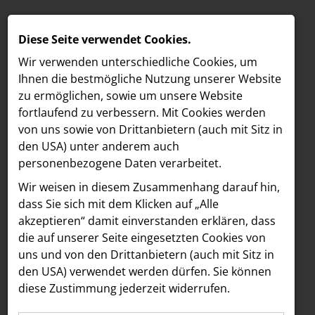
Diese Seite verwendet Cookies.
Wir verwenden unterschiedliche Cookies, um
Ihnen die best­mögliche Nutzung unserer Website
zu ermöglichen, sowie um unsere Website
fortlaufend zu verbessern. Mit Cookies werden
von uns sowie von Drittanbietern (auch mit Sitz in
den USA) unter anderem auch
personenbezogene Daten verarbeitet.
Meldungen
/
The Hoxton
MELDUNGEN
Wir weisen in diesem Zusammenhang darauf hin,
Text
Bilder
LOEBELL NORDBERG
dass Sie sich mit dem Klicken auf „Alle
akzeptieren“ damit ein­ver­standen erklären, dass
INNER
05.03.2024
die auf unserer Seite eingesetzten Cookies von
Rooftop-Bar Cayo
aehre
uns und von den Drittanbietern (auch mit Sitz in
Astoria Artshow
den USA) verwendet werden dürfen. Sie können
Coco bringt ab April
diese Zustimmung jederzeit widerrufen.
B/S/H Hausgeräte
2024 Kuba-Vibes nach