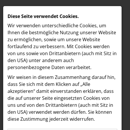
Diese Seite verwendet Cookies.
Wir verwenden unterschiedliche Cookies, um
Ihnen die best­mögliche Nutzung unserer Website
zu ermöglichen, sowie um unsere Website
fortlaufend zu verbessern. Mit Cookies werden
von uns sowie von Drittanbietern (auch mit Sitz in
den USA) unter anderem auch
personenbezogene Daten verarbeitet.
Meldungen
/
The Hoxton
MELDUNGEN
Wir weisen in diesem Zusammenhang darauf hin,
Text
Bilder
LOEBELL NORDBERG
dass Sie sich mit dem Klicken auf „Alle
akzeptieren“ damit ein­ver­standen erklären, dass
INNER
23.09.2024
die auf unserer Seite eingesetzten Cookies von
Salon Paradise
aehre
uns und von den Drittanbietern (auch mit Sitz in
Astoria Artshow
den USA) verwendet werden dürfen. Sie können
präsentiert sein Line-
diese Zustimmung jederzeit widerrufen.
B/S/H Hausgeräte
up für die