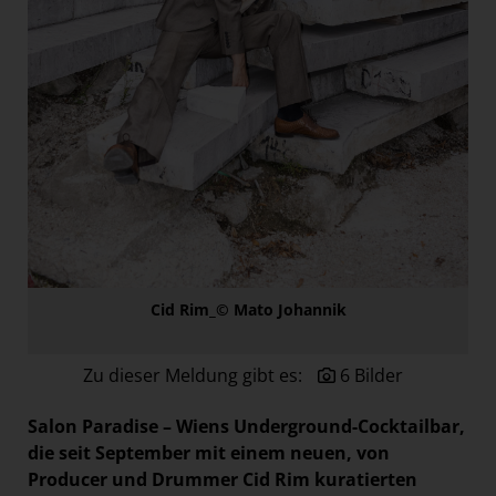
Paradies Garten
Raisin
section.d
Swiss Life Select
The Companion
The Hoxton
Unibail-Rodamco-Westfield
Vöslauer
Cid Rim_© Mato Johannik
NMK
MEDIA
Zu dieser Meldung gibt es:
6 Bilder
KONTAKT
Salon Paradise – Wiens Underground-Cocktailbar,
die seit September mit einem neuen, von
Producer und Drummer Cid Rim kuratierten