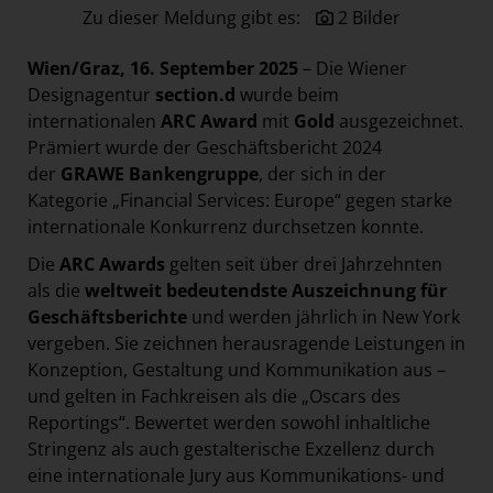
Zu dieser Meldung gibt es:
2 Bilder
Paradies Garten
Raisin
Wien/Graz, 16. September 2025
– Die Wiener
section.d
Designagentur
section.d
wurde beim
internationalen
ARC Award
mit
Gold
ausgezeichnet.
Swiss Life Select
Prämiert wurde der Geschäftsbericht 2024
The Companion
der
GRAWE Bankengruppe
, der sich in der
Kategorie „Financial Services: Europe“ gegen starke
The Hoxton
internationale Konkurrenz durchsetzen konnte.
Unibail-Rodamco-Westfield
Die
ARC Awards
gelten seit über drei Jahrzehnten
Vöslauer
als die
weltweit bedeutendste Auszeichnung für
NMK
Geschäftsberichte
und werden jährlich in New York
vergeben. Sie zeichnen herausragende Leistungen in
MEDIA
Konzeption, Gestaltung und Kommunikation aus –
und gelten in Fachkreisen als die „Oscars des
KONTAKT
Reportings“. Bewertet werden sowohl inhaltliche
Stringenz als auch gestalterische Exzellenz durch
eine internationale Jury aus Kommunikations- und