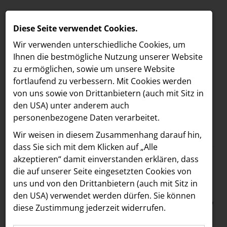
Diese Seite verwendet Cookies.
Wir verwenden unterschiedliche Cookies, um
Ihnen die best­mögliche Nutzung unserer Website
zu ermöglichen, sowie um unsere Website
fortlaufend zu verbessern. Mit Cookies werden
von uns sowie von Drittanbietern (auch mit Sitz in
den USA) unter anderem auch
personenbezogene Daten verarbeitet.
Meldungen
/
section.d
MELDUNGEN
Wir weisen in diesem Zusammenhang darauf hin,
Text
Bilder
LOEBELL NORDBERG
dass Sie sich mit dem Klicken auf „Alle
akzeptieren“ damit ein­ver­standen erklären, dass
INNER
16.09.2025
die auf unserer Seite eingesetzten Cookies von
section.d gewinnt
aehre
uns und von den Drittanbietern (auch mit Sitz in
Astoria Artshow
den USA) verwendet werden dürfen. Sie können
ARC Award in Gold für
diese Zustimmung jederzeit widerrufen.
B/S/H Hausgeräte
den Geschäftsbericht