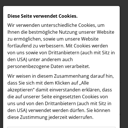
Diese Seite verwendet Cookies.
Wir verwenden unterschiedliche Cookies, um
Ihnen die best­mögliche Nutzung unserer Website
zu ermöglichen, sowie um unsere Website
fortlaufend zu verbessern. Mit Cookies werden
von uns sowie von Drittanbietern (auch mit Sitz in
den USA) unter anderem auch
personenbezogene Daten verarbeitet.
Meldungen
/
section.d
MELDUNGEN
Wir weisen in diesem Zusammenhang darauf hin,
Text
Bilder
LOEBELL NORDBERG
dass Sie sich mit dem Klicken auf „Alle
akzeptieren“ damit ein­ver­standen erklären, dass
INNER
16.09.2025
die auf unserer Seite eingesetzten Cookies von
section.d gewinnt
aehre
uns und von den Drittanbietern (auch mit Sitz in
Astoria Artshow
den USA) verwendet werden dürfen. Sie können
ARC Award in Gold für
diese Zustimmung jederzeit widerrufen.
B/S/H Hausgeräte
den Geschäftsbericht