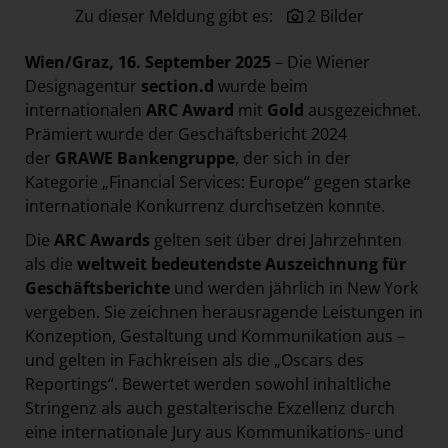
Zu dieser Meldung gibt es:
2 Bilder
Paradies Garten
Raisin
Wien/Graz, 16. September 2025
– Die Wiener
section.d
Designagentur
section.d
wurde beim
internationalen
ARC Award
mit
Gold
ausgezeichnet.
Swiss Life Select
Prämiert wurde der Geschäftsbericht 2024
The Companion
der
GRAWE Bankengruppe
, der sich in der
Kategorie „Financial Services: Europe“ gegen starke
The Hoxton
internationale Konkurrenz durchsetzen konnte.
Unibail-Rodamco-Westfield
Die
ARC Awards
gelten seit über drei Jahrzehnten
Vöslauer
als die
weltweit bedeutendste Auszeichnung für
NMK
Geschäftsberichte
und werden jährlich in New York
vergeben. Sie zeichnen herausragende Leistungen in
MEDIA
Konzeption, Gestaltung und Kommunikation aus –
und gelten in Fachkreisen als die „Oscars des
KONTAKT
Reportings“. Bewertet werden sowohl inhaltliche
Stringenz als auch gestalterische Exzellenz durch
eine internationale Jury aus Kommunikations- und