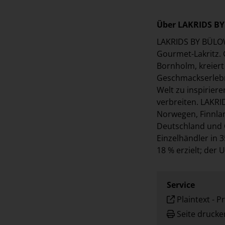
Über LAKRIDS B
LAKRIDS BY BÜLOW 
Gourmet-Lakritz. 
Bornholm, kreier
Geschmackserlebni
Welt zu inspirier
verbreiten. LAKRI
Norwegen, Finnlan
Deutschland und Ö
Einzelhändler in 
18 % erzielt; der 
Service
Plaintext
-
Pr
Seite drucke