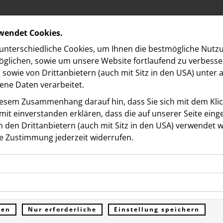
rwendet Cookies.
nterschiedliche Cookies, um Ihnen die best­mögliche Nutz
glichen, sowie um unsere Website fortlaufend zu verbesse
sowie von Drittanbietern (auch mit Sitz in den USA) unter
ne Daten verarbeitet.
iesem Zusammenhang darauf hin, dass Sie sich mit dem Klick
it ein­ver­standen erklären, dass die auf unserer Seite ein
 den Drittanbietern (auch mit Sitz in den USA) verwendet 
y Bülow
e Zustimmung jederzeit widerrufen.
ookies ermöglichen grundlegende Funktionen und sind für d
 zum Snacken: LAKRIDS 
Funktion der Website erforderlich. Diese Cookies speichern
kies erfassen Informationen anonym. Diese Informationen h
genen Daten und werden an keine Dritten übermittelt.
launcht die Summer
e unsere Besucher unsere Website nutzen.
ren
Nur erforderliche
Einstellung speichern
ümer der Website (Erstanbieter)