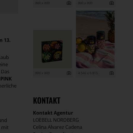
800 x 800
800 x 800
m 13.
laub
eine
. Das
800 x 800
4 546 x 6 815
d
PINK
erliche
KONTAKT
Kontakt Agentur
LOEBELL NORDBERG
 und
Celina Alvarez Cadena
 mit