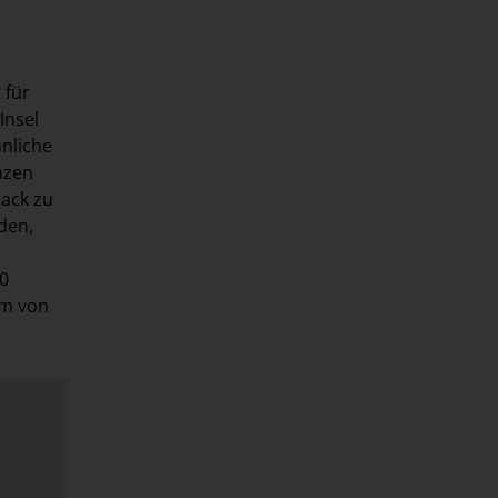
 für
Insel
nliche
nzen
mack zu
den,
0
um von