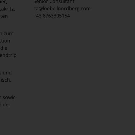
Senior Consultant
uer,
ca@loebellnordberg.com
akritz,
+43 6763305154
rten
en zum
ction
die
endtrip
s und
isch.
n sowie
d der