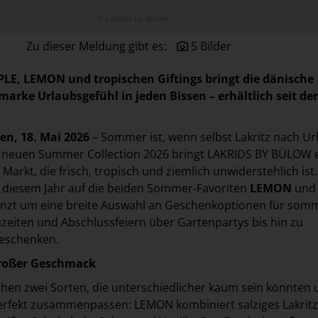
© Lakrids by Bülow
Zu dieser Meldung gibt es:
5 Bilder
LE, LEMON und tropischen Giftings bringt die dänische
arke Urlaubsgefühl in jeden Bissen – erhältlich seit de
en, 18. Mai 2026
– Sommer ist, wenn selbst Lakritz nach Ur
r neuen Summer Collection 2026 bringt LAKRIDS BY BÜLOW 
 Markt, die frisch, tropisch und ziemlich unwiderstehlich ist
n diesem Jahr auf die beiden Sommer-Favoriten
LEMON
un
nzt um eine breite Auswahl an Geschenkoptionen für somm
zeiten und Abschlussfeiern über Gartenpartys bis hin zu
geschenken.
großer Geschmack
ehen zwei Sorten, die unterschiedlicher kaum sein könnten
erfekt zusammenpassen: LEMON kombiniert salziges Lakritz