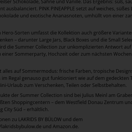
weißer Schokolade, Sahne und Vanille. Das Ergebnis: süß, sa
ant ausbalanciert. PINK PINEAPPLE setzt auf weiches, süßes L
hokolade und exotische Ananasnoten, umhüllt von einer za
 Hero-Sorten umfasst die Kollektion auch größere Variant
enken – darunter Large Jars, Black Boxes und die Small Sele
d die Summer Collection zur unkomplizierten Antwort auf 
u einer Sommerparty, Hochzeit oder zum nächsten Wochen
t alles auf Sommermodus: frische Farben, tropische Design
s im Regal genauso gut funktioniert wie auf dem gedeckten T
Mini-Urlaub zum Verschenken, Teilen oder Selbstbehalten.
kte der Summer Collection sind bei Julius Meinl am Grabe
rößten Shoppingcentern – dem Westfield Donau Zentrum un
 City Süd – erhältlich.
tionen zu LAKRIDS BY BÜLOW und dem
//lakridsbybulow.de
und
Amazon.de
.