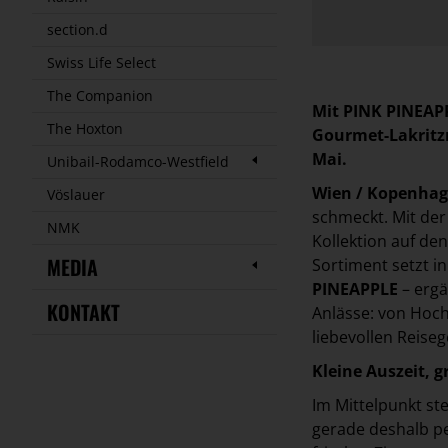
section.d
Swiss Life Select
The Companion
Mit PINK PINEAPP
The Hoxton
Gourmet-Lakritzm
Mai.
Unibail-Rodamco-Westfield
Wien / Kopenhag
Vöslauer
schmeckt. Mit de
NMK
Kollektion auf den
MEDIA
Sortiment setzt i
PINEAPPLE
– ergä
KONTAKT
Anlässe: von Hoch
liebevollen Reise
Kleine Auszeit, 
Im Mittelpunkt st
gerade deshalb p