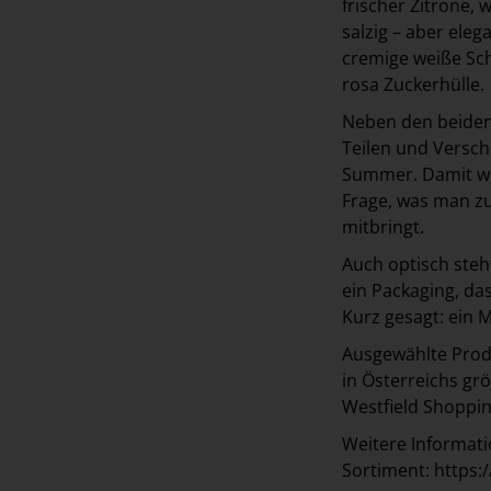
frischer Zitrone, 
salzig – aber eleg
cremige weiße Sc
rosa Zuckerhülle.
Neben den beiden
Teilen und Versch
Summer. Damit wir
Frage, was man z
mitbringt.
Auch optisch steh
ein Packaging, da
Kurz gesagt: ein 
Ausgewählte Produ
in Österreichs g
Westfield Shopping
Weitere Informa
Sortiment:
https: