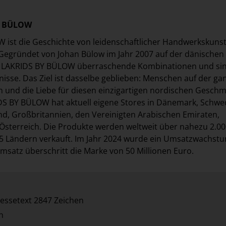
Y BÜLOW
ist die Geschichte von leidenschaftlicher Handwerkskunst
Gegründet von Johan Bülow im Jahr 2007 auf der dänischen 
t LAKRIDS BY BÜLOW überraschende Kombinationen und sin
sse. Das Ziel ist dasselbe geblieben: Menschen auf der ga
en und die Liebe für diesen einzigartigen nordischen Gesch
DS BY BÜLOW hat aktuell eigene Stores in Dänemark, Schwe
d, Großbritannien, den Vereinigten Arabischen Emiraten,
sterreich. Die Produkte werden weltweit über nahezu 2.00
35 Ländern verkauft. Im Jahr 2024 wurde ein Umsatzwachst
Umsatz überschritt die Marke von 50 Millionen Euro.
essetext 2847 Zeichen
n