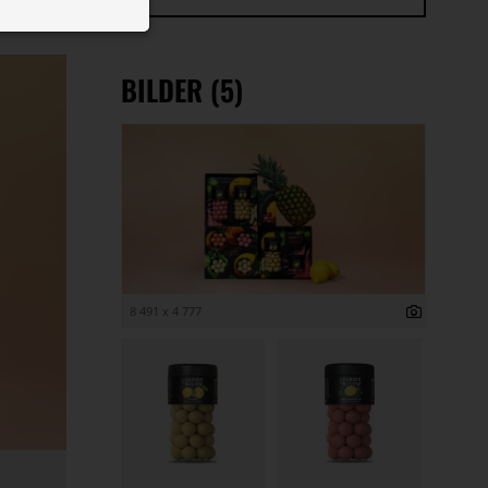
 ID auf Ihrem
 Funktion der
BILDER (5)
8 491 x 4 777