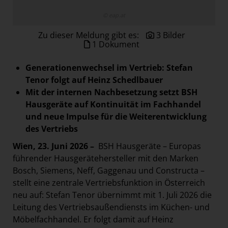
Paradies Garten
© eap.at
Raisin
Zu dieser Meldung gibt es:
3 Bilder
section.d
1 Dokument
Swiss Life Select
Generationenwechsel im Vertrieb: Stefan
The Companion
Tenor folgt auf Heinz Schedlbauer
Mit der internen Nachbesetzung setzt BSH
The Hoxton
Hausgeräte auf Kontinuität im Fachhandel
Unibail-Rodamco-Westfield
und neue Impulse für die Weiterentwicklung
Vöslauer
des Vertriebs
NMK
Wien, 23. Juni 2026 –
BSH Hausgeräte – Europas
führender Hausgerätehersteller mit den Marken
MEDIA
Bosch, Siemens, Neff, Gaggenau und Constructa –
stellt eine zentrale Vertriebsfunktion in Österreich
KONTAKT
neu auf: Stefan Tenor übernimmt mit 1. Juli 2026 die
Leitung des Vertriebsaußendiensts im Küchen- und
Möbelfachhandel. Er folgt damit auf Heinz