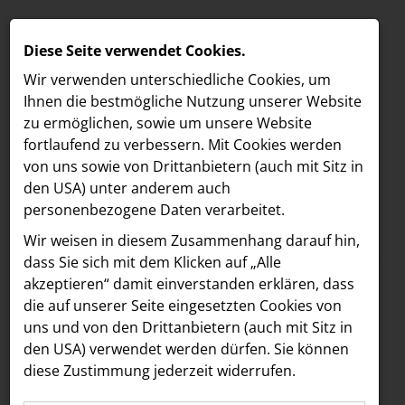
Diese Seite verwendet Cookies.
Wir verwenden unterschiedliche Cookies, um
Ihnen die best­mögliche Nutzung unserer Website
zu ermöglichen, sowie um unsere Website
fortlaufend zu verbessern. Mit Cookies werden
von uns sowie von Drittanbietern (auch mit Sitz in
den USA) unter anderem auch
personenbezogene Daten verarbeitet.
Meldungen
/
B/S/H Hausgeräte
MELDUNGEN
Wir weisen in diesem Zusammenhang darauf hin,
Text
Bilder
Dokumente
LOEBELL NORDBERG
dass Sie sich mit dem Klicken auf „Alle
akzeptieren“ damit ein­ver­standen erklären, dass
INNER
23.06.2026
die auf unserer Seite eingesetzten Cookies von
Stefan Tenor
aehre
uns und von den Drittanbietern (auch mit Sitz in
Astoria Artshow
den USA) verwendet werden dürfen. Sie können
übernimmt Leitung
diese Zustimmung jederzeit widerrufen.
B/S/H Hausgeräte
des BSH-