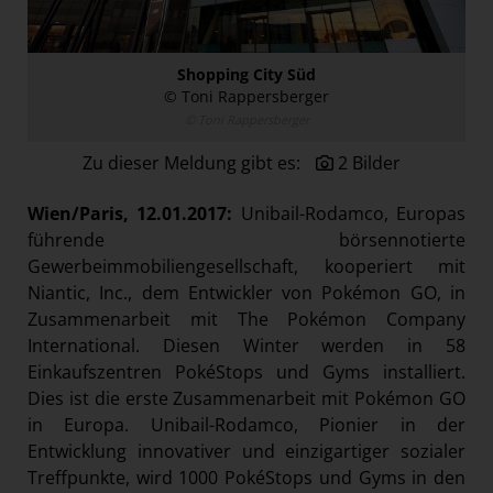
Paradies Garten
Raisin
Shopping City Süd
section.d
© Toni Rappersberger
© Toni Rappersberger
Swiss Life Select
Zu dieser Meldung gibt es:
2 Bilder
The Companion
The Hoxton
Wien/Paris, 12.01.2017:
Unibail-Rodamco, Europas
Unibail-Rodamco-Westfield
führende börsennotierte
Gewerbeimmobiliengesellschaft, kooperiert mit
Corporate & Finance
Niantic, Inc., dem Entwickler von Pokémon GO, in
Real Estate
Zusammenarbeit mit The Pokémon Company
Vöslauer
International. Diesen Winter werden in 58
Einkaufszentren PokéStops und Gyms installiert.
NMK
Dies ist die erste Zusammenarbeit mit Pokémon GO
MEDIA
in Europa. Unibail-Rodamco, Pionier in der
Entwicklung innovativer und einzigartiger sozialer
KONTAKT
Treffpunkte, wird 1000 PokéStops und Gyms in den