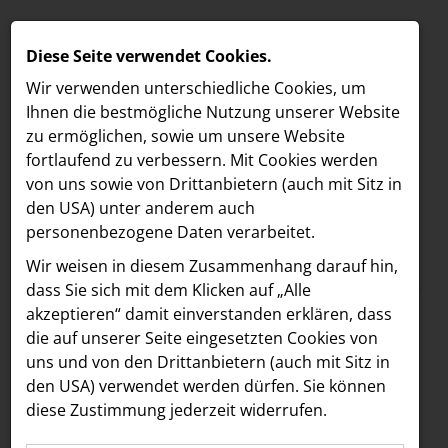
Diese Seite verwendet Cookies.
Wir verwenden unterschiedliche Cookies, um
Ihnen die best­mögliche Nutzung unserer Website
zu ermöglichen, sowie um unsere Website
fortlaufend zu verbessern. Mit Cookies werden
von uns sowie von Drittanbietern (auch mit Sitz in
den USA) unter anderem auch
personenbezogene Daten verarbeitet.
Meldungen
/
Unibail-Rodamco-Westfield
MELDUNGEN
Wir weisen in diesem Zusammenhang darauf hin,
Text
Bilder
LOEBELL NORDBERG
dass Sie sich mit dem Klicken auf „Alle
akzeptieren“ damit ein­ver­standen erklären, dass
INNER
12.01.2017
die auf unserer Seite eingesetzten Cookies von
UNIBAIL-RODAMCO,
aehre
uns und von den Drittanbietern (auch mit Sitz in
Astoria Artshow
den USA) verwendet werden dürfen. Sie können
NIANTIC UND
diese Zustimmung jederzeit widerrufen.
B/S/H Hausgeräte
POKÉMON COMPANY