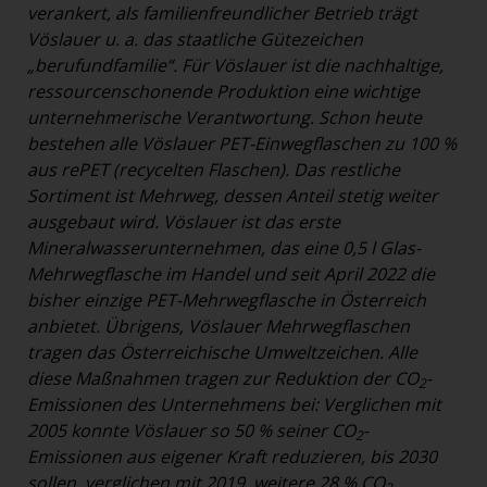
verankert, als familienfreundlicher Betrieb trägt
Vöslauer u. a. das staatliche Gütezeichen
„berufundfamilie“. Für Vöslauer ist die nachhaltige,
ressourcenschonende Produktion eine wichtige
unternehmerische Verantwortung. Schon heute
bestehen alle Vöslauer PET-Einwegflaschen zu 100 %
aus rePET (recycelten Flaschen). Das restliche
Sortiment ist Mehrweg, dessen Anteil stetig weiter
ausgebaut wird. Vöslauer ist das erste
Mineralwasserunternehmen, das eine 0,5 l Glas-
Mehrwegflasche im Handel und seit April 2022 die
bisher einzige PET-Mehrwegflasche in Österreich
anbietet. Übrigens, Vöslauer Mehrwegflaschen
tragen das Österreichische Umweltzeichen. Alle
diese Maßnahmen tragen zur Reduktion der CO
-
2
Emissionen des Unternehmens bei: Verglichen mit
2005 konnte Vöslauer so 50 % seiner CO
-
2
Emissionen aus eigener Kraft reduzieren, bis 2030
sollen, verglichen mit 2019, weitere 28 % CO