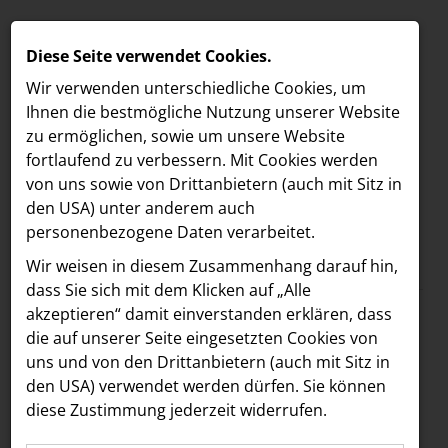
Diese Seite verwendet Cookies.
Wir verwenden unterschiedliche Cookies, um
Ihnen die best­mögliche Nutzung unserer Website
zu ermöglichen, sowie um unsere Website
fortlaufend zu verbessern. Mit Cookies werden
von uns sowie von Drittanbietern (auch mit Sitz in
den USA) unter anderem auch
personenbezogene Daten verarbeitet.
Meldungen
/
Vöslauer
MELDUNGEN
Wir weisen in diesem Zusammenhang darauf hin,
Text
Bilder
LOEBELL NORDBERG
dass Sie sich mit dem Klicken auf „Alle
akzeptieren“ damit ein­ver­standen erklären, dass
INNER
12.06.2026
die auf unserer Seite eingesetzten Cookies von
Vöslauer investiert 19
aehre
uns und von den Drittanbietern (auch mit Sitz in
Astoria Artshow
den USA) verwendet werden dürfen. Sie können
Millionen in die
diese Zustimmung jederzeit widerrufen.
B/S/H Hausgeräte
Zukunft natürlicher