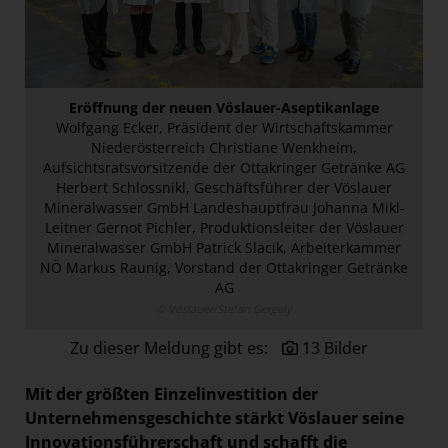
Paradies Garten
Raisin
section.d
Eröffnung der neuen Vöslauer-Aseptikanlage
Swiss Life Select
Wolfgang Ecker, Präsident der Wirtschaftskammer
The Companion
Niederösterreich Christiane Wenkheim,
Aufsichtsratsvorsitzende der Ottakringer Getränke AG
The Hoxton
Herbert Schlossnikl, Geschäftsführer der Vöslauer
Mineralwasser GmbH Landeshauptfrau Johanna Mikl-
Unibail-Rodamco-Westfield
Leitner Gernot Pichler, Produktionsleiter der Vöslauer
Vöslauer
Mineralwasser GmbH Patrick Slacik, Arbeiterkammer
NÖ Markus Raunig, Vorstand der Ottakringer Getränke
NMK
AG
© Vöslauer/Stefan Gergely
MEDIA
Zu dieser Meldung gibt es:
13 Bilder
KONTAKT
Mit der größten Einzelinvestition der
Unternehmensgeschichte stärkt Vöslauer seine
Innovationsführerschaft und schafft die