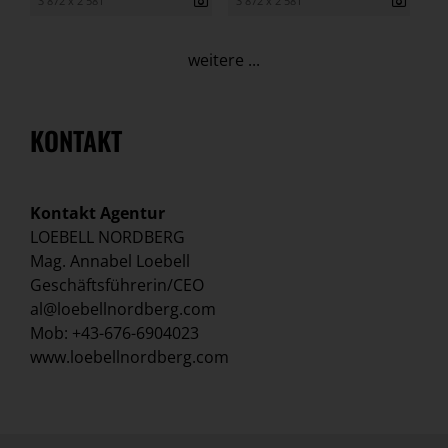
3 872 x 2 581
3 872 x 2 581
weitere ...
KONTAKT
Kontakt Agentur
LOEBELL NORDBERG
Mag. Annabel Loebell
Geschäftsführerin/CEO
al@loebellnordberg.com
Mob: +43-676-6904023
www.loebellnordberg.com