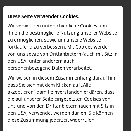
Diese Seite verwendet Cookies.
Wir verwenden unterschiedliche Cookies, um
Ihnen die best­mögliche Nutzung unserer Website
zu ermöglichen, sowie um unsere Website
fortlaufend zu verbessern. Mit Cookies werden
von uns sowie von Drittanbietern (auch mit Sitz in
den USA) unter anderem auch
personenbezogene Daten verarbeitet.
Meldungen
/
Vöslauer
MELDUNGEN
Wir weisen in diesem Zusammenhang darauf hin,
Text
Bilder
LOEBELL NORDBERG
dass Sie sich mit dem Klicken auf „Alle
akzeptieren“ damit ein­ver­standen erklären, dass
INNER
30.06.2026
die auf unserer Seite eingesetzten Cookies von
Vöslauer
aehre
uns und von den Drittanbietern (auch mit Sitz in
Astoria Artshow
den USA) verwendet werden dürfen. Sie können
Sommeredition:
diese Zustimmung jederzeit widerrufen.
B/S/H Hausgeräte
Planschen,