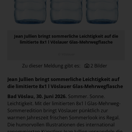
Paradies Garten
Raisin
section.d
Swiss Life Select
Jean Jullien bringt sommerliche Leichtigkeit auf die
limitierte 8x1 l Vöslauer Glas-Mehrwegflasche
The Companion
The Hoxton
© Vöslauer
Unibail-Rodamco-Westfield
Zu dieser Meldung gibt es:
2 Bilder
Vöslauer
Jean Jullien bringt sommerliche Leichtigkeit auf
NMK
die limitierte 8x1 l Vöslauer Glas-Mehrwegflasche
MEDIA
Bad Vöslau, 30. Juni 2026.
Sommer. Sonne.
Leichtigkeit. Mit der limitierten 8x1 l Glas-Mehrweg-
KONTAKT
Sommeredition bringt Vöslauer pünktlich zur
warmen Jahreszeit frischen Sommerlook ins Regal.
Die humorvollen Illustrationen des international
renommierten Künstlers Jean Jullien verwandeln die