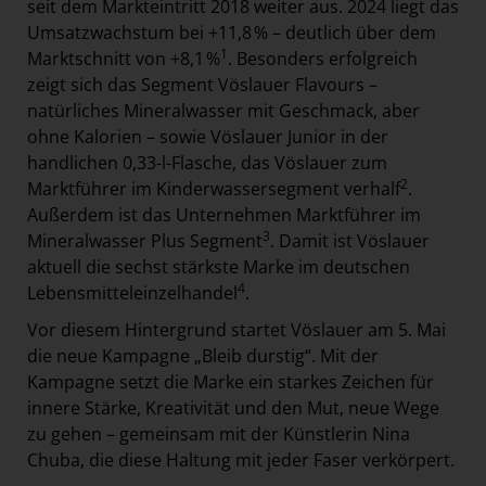
seit dem Markteintritt 2018 weiter aus. 2024 liegt das
Umsatzwachstum bei +11,8 % – deutlich über dem
1
Marktschnitt von +8,1 %
. Besonders erfolgreich
zeigt sich das Segment Vöslauer Flavours –
natürliches Mineralwasser mit Geschmack, aber
ohne Kalorien – sowie Vöslauer Junior in der
handlichen 0,33-l-Flasche, das Vöslauer zum
2
Marktführer im Kinderwassersegment verhalf
.
Außerdem ist das Unternehmen Marktführer im
3
Mineralwasser Plus Segment
. Damit ist Vöslauer
aktuell die sechst stärkste Marke im deutschen
4
Lebensmitteleinzelhandel
.
Vor diesem Hintergrund startet Vöslauer am 5. Mai
die neue Kampagne „Bleib durstig“. Mit der
Kampagne setzt die Marke ein starkes Zeichen für
innere Stärke, Kreativität und den Mut, neue Wege
zu gehen – gemeinsam mit der Künstlerin Nina
Chuba, die diese Haltung mit jeder Faser verkörpert.