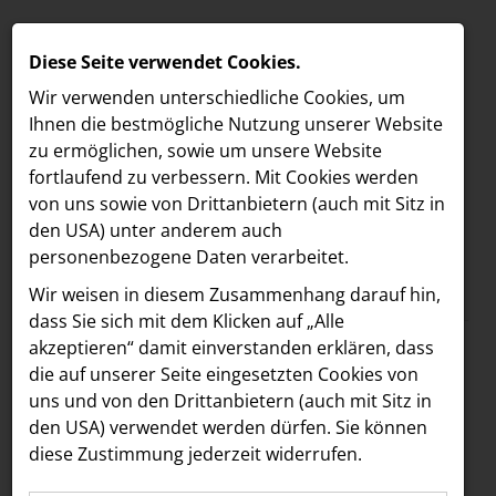
Diese Seite verwendet Cookies.
Wir verwenden unterschiedliche Cookies, um
Ihnen die best­mögliche Nutzung unserer Website
zu ermöglichen, sowie um unsere Website
fortlaufend zu verbessern. Mit Cookies werden
von uns sowie von Drittanbietern (auch mit Sitz in
den USA) unter anderem auch
personenbezogene Daten verarbeitet.
Meldungen
/
Vöslauer
MELDUNGEN
Wir weisen in diesem Zusammenhang darauf hin,
Text
Bilder
LOEBELL NORDBERG
dass Sie sich mit dem Klicken auf „Alle
akzeptieren“ damit ein­ver­standen erklären, dass
INNER
06.05.2025
die auf unserer Seite eingesetzten Cookies von
Vöslauer stärkt
aehre
uns und von den Drittanbietern (auch mit Sitz in
Astoria Artshow
den USA) verwendet werden dürfen. Sie können
Markenpräsenz mit
diese Zustimmung jederzeit widerrufen.
B/S/H Hausgeräte
neuer Kampagne