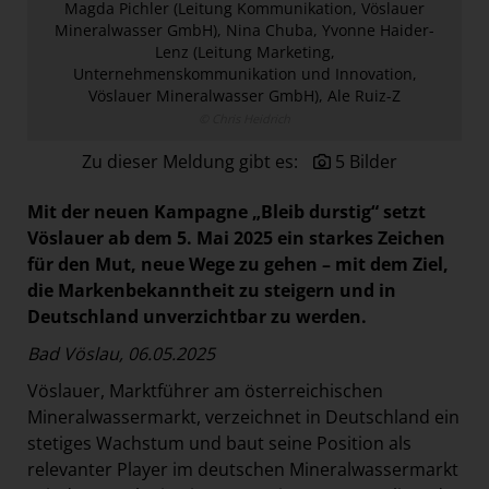
Magda Pichler (Leitung Kommunikation, Vöslauer
Paradies Garten
Mineralwasser GmbH), Nina Chuba, Yvonne Haider-
Lenz (Leitung Marketing,
Raisin
Unternehmenskommunikation und Innovation,
section.d
Vöslauer Mineralwasser GmbH), Ale Ruiz-Z
© Chris Heidrich
Swiss Life Select
Zu dieser Meldung gibt es:
5 Bilder
The Companion
The Hoxton
Mit der neuen Kampagne „Bleib durstig“ setzt
Unibail-Rodamco-Westfield
Vöslauer ab dem 5. Mai 2025 ein starkes Zeichen
für den Mut, neue Wege zu gehen – mit dem Ziel,
Vöslauer
die Markenbekanntheit zu steigern und in
NMK
Deutschland unverzichtbar zu werden.
MEDIA
Bad Vöslau, 06.05.2025
Vöslauer, Marktführer am österreichischen
KONTAKT
Mineralwassermarkt, verzeichnet in Deutschland ein
stetiges Wachstum und baut seine Position als
relevanter Player im deutschen Mineralwassermarkt