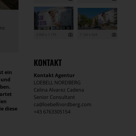
enz
2 000 x 1 175
1 126 x 624
KONTAKT
st ein
Kontakt Agentur
t und
LOEBELL NORDBERG
eben.
Celina Alvarez Cadena
artet
Senior Consultant
den
ca@loebellnordberg.com
e diese
+43 6763305154