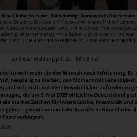
x Nina Chuba: Start der „Bleib durstig“ Kampagne in Deutschland
 Natasha Duursma (Director of Photography), Magda Pichler (Leitung
n, Vöslauer Mineralwasser GmbH), Nina Chuba, Yvonne Haider-L
Marketing, Unternehmenskommunikation und Innovation, Vöslauer
ser GmbH), Ale Ruiz-Zorilla (Regisseurin), Delia Baum (Fotografin).
© Chris Heidrich
Zu dieser Meldung gibt es:
5 Bilder
teht für weit mehr als den Wunsch nach Erfrischung. Es i
fruf, neugierig zu bleiben, den Moment mit Lebendigkei
en und sich nicht mit dem Gewöhnlichen zufrieden zu g
mpagne, die am 5. Mai 2025 offiziell in Deutschland gest
er ein starkes Zeichen für innere Stärke, Kreativität und 
u gehen – gemeinsam mit der Künstlerin Nina Chuba, di
r Faser verkörpert.
.2025