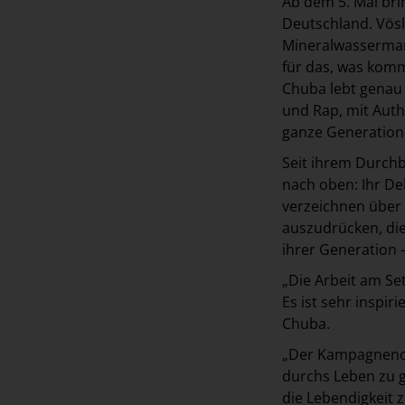
Ab dem 5. Mai br
Deutschland. Vösl
Mineralwassermark
für das, was komm
Chuba lebt genau
und Rap, mit Authe
ganze Generation 
Seit ihrem Durchb
nach oben: Ihr De
verzeichnen über e
auszudrücken, die
ihrer Generation 
„Die Arbeit am Se
Es ist sehr inspi
Chuba.
„Der Kampagnencla
durchs Leben zu g
die Lebendigkeit z