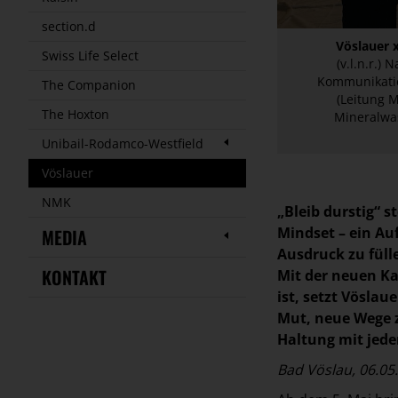
section.d
Vöslauer 
Swiss Life Select
(v.l.n.r.)
Kommunikatio
The Companion
(Leitung 
The Hoxton
Mineralwas
Unibail-Rodamco-Westfield
Vöslauer
NMK
„Bleib durstig“ s
Mindset – ein Au
MEDIA
Ausdruck zu füll
KONTAKT
Mit der neuen Ka
ist, setzt Vöslau
Mut, neue Wege z
Haltung mit jede
Bad Vöslau, 06.05