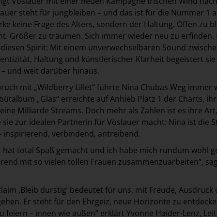
ingt Vöslauer mit einer neuen Kampagne frischen Wind nac
auer steht für jungbleiben – und das ist für die Nummer 1 
e keine Frage des Alters, sondern der Haltung. Offen zu b
t. Größer zu träumen. Sich immer wieder neu zu erfinden.
 diesen Spirit: Mit einem unverwechselbaren Sound zwisch
ntizität, Haltung und künstlerischer Klarheit begeistert sie
– und weit darüber hinaus.
ruch mit „Wildberry Lillet“ führte Nina Chubas Weg immer 
bütalbum „Glas“ erreichte auf Anhieb Platz 1 der Charts, ih
ine Milliarde Streams. Doch mehr als Zahlen ist es ihre Art,
 sie zur idealen Partnerin für Vöslauer macht: Nina ist die
– inspirierend, verbindend, antreibend.
t hat total Spaß gemacht und ich habe mich rundum wohl ge
rierend mit so vielen tollen Frauen zusammenzuarbeiten“, sa
im ‚Bleib durstig‘ bedeutet für uns, mit Freude, Ausdruck
ehen. Er steht für den Ehrgeiz, neue Horizonte zu entdeck
u feiern – innen wie außen“ erklärt Yvonne Haider-Lenz, Leit