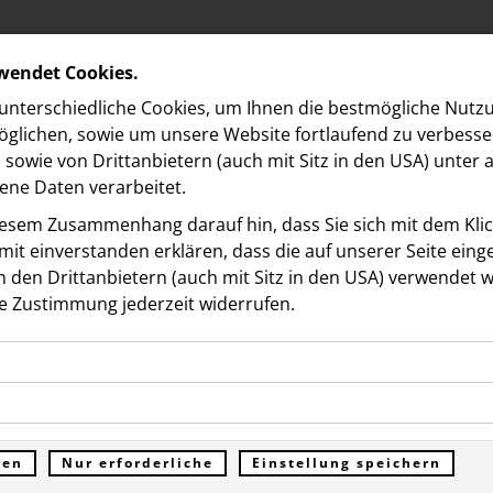
rwendet Cookies.
nterschiedliche Cookies, um Ihnen die best­mögliche Nutz
glichen, sowie um unsere Website fortlaufend zu verbesse
sowie von Drittanbietern (auch mit Sitz in den USA) unter
ne Daten verarbeitet.
iesem Zusammenhang darauf hin, dass Sie sich mit dem Klick
it ein­ver­standen erklären, dass die auf unserer Seite ein
 den Drittanbietern (auch mit Sitz in den USA) verwendet 
e Zustimmung jederzeit widerrufen.
ookies ermöglichen grundlegende Funktionen und sind für d
r x Nina Chuba: Start de
Funktion der Website erforderlich. Diese Cookies speichern
kies erfassen Informationen anonym. Diese Informationen h
genen Daten und werden an keine Dritten übermittelt.
durstig“ Kampagne in
e unsere Besucher unsere Website nutzen.
ren
Nur erforderliche
Einstellung speichern
ümer der Website (Erstanbieter)