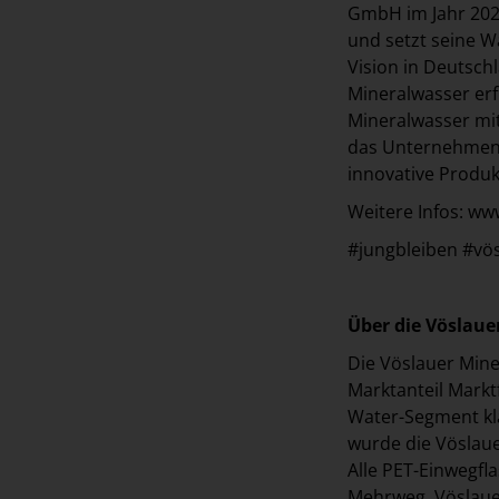
GmbH im Jahr 2024
und setzt seine W
Vision in Deutsch
Mineralwasser erf
Mineralwasser mit
das Unternehmen a
innovative Produk
Weitere Infos: w
#jungbleiben #vö
Über die Vöslau
Die Vöslauer Mine
Marktanteil Mark
Water-Segment kla
wurde die Vöslau
Alle PET-Einwegfl
Mehrweg. Vöslaue