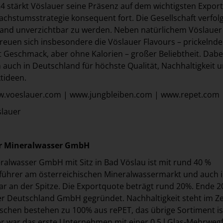
 stärkt Vöslauer seine Präsenz auf dem wichtigsten Expor
achstumsstrategie konsequent fort. Die Gesellschaft verfolg
land unverzichtbar zu werden. Neben natürlichem Vöslauer
reuen sich insbesondere die Vöslauer Flavours – prickelnde
 Geschmack, aber ohne Kalorien – großer Beliebtheit. Dabe
uch in Deutschland für höchste Qualität, Nachhaltigkeit 
tideen.
ww.voeslauer.com | www.jungbleiben.com | www.repet.com
slauer
er Mineralwasser GmbH
ralwasser GmbH mit Sitz in Bad Vöslau ist mit rund 40 %
tführer am österreichischen Mineralwassermarkt und auch 
r an der Spitze. Die Exportquote beträgt rund 20%. Ende 2
er Deutschland GmbH gegründet. Nachhaltigkeit steht im Z
aschen bestehen zu 100% aus rePET, das übrige Sortiment is
r war das erste Unternehmen mit einer 0,5 l Glas-Mehrweg