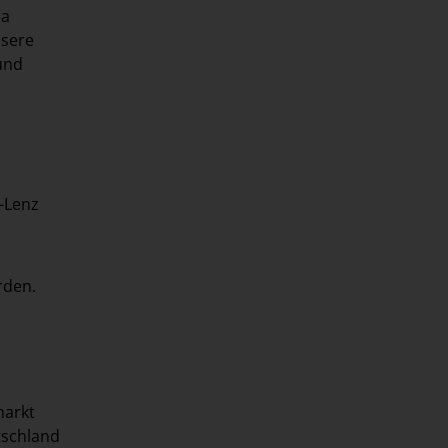
da
nsere
und
-Lenz
rden.
markt
tschland