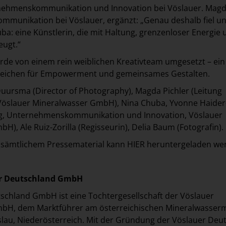
nehmenskommunikation und Innovation bei Vöslauer. Mag
 Kommunikation bei Vöslauer, ergänzt: „Genau deshalb fiel u
ba: eine Künstlerin, die mit Haltung, grenzenloser Energie 
eugt.“
de von einem rein weiblichen Kreativteam umgesetzt – ein
 Zeichen für Empowerment und gemeinsames Gestalten.
a Duursma (Director of Photography), Magda Pichler (Leitung
öslauer Mineralwasser GmbH), Nina Chuba, Yvonne Haider
ng, Unternehmenskommunikation und Innovation, Vöslauer
), Ale Ruiz-Zorilla (Regisseurin), Delia Baum (Fotografin).
t sämtlichem Pressematerial kann
HIER
heruntergeladen we
er Deutschland GmbH
schland GmbH ist eine Tochtergesellschaft der Vöslauer
bH, dem Marktführer am österreichischen Mineralwasser
öslau, Niederösterreich. Mit der Gründung der Vöslauer Deu