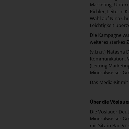
Marketing, Unter
Pichler, Leiterin
Wahl auf Nina Chu
Leichtigkeit überz
Die Kampagne wur
weiteres starkes
(v.l.n.r.) Natash
Kommunikation, V
(Leitung Marketi
Mineralwasser GmbH
Das Media-Kit mi
Über die Vöslau
Die Vöslauer Deut
Mineralwasser Gm
mit Sitz in Bad V