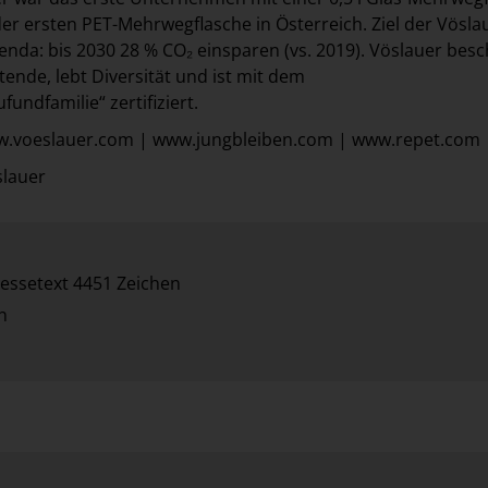
er ersten PET-Mehrwegflasche in Österreich. Ziel der Vösla
enda: bis 2030 28 % CO₂ einsparen (vs. 2019). Vöslauer besc
tende, lebt Diversität und ist mit dem
undfamilie“ zertifiziert.
ww.voeslauer.com | www.jungbleiben.com | www.repet.com
slauer
essetext 4451 Zeichen
n