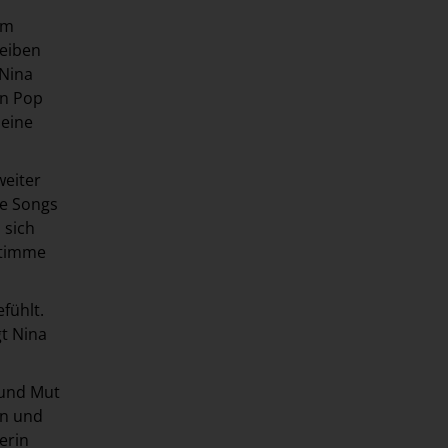
h
am
leiben
 Nina
en Pop
 eine
weiter
re Songs
 sich
 Stimme
fühlt.
gt Nina
 und Mut
en und
erin