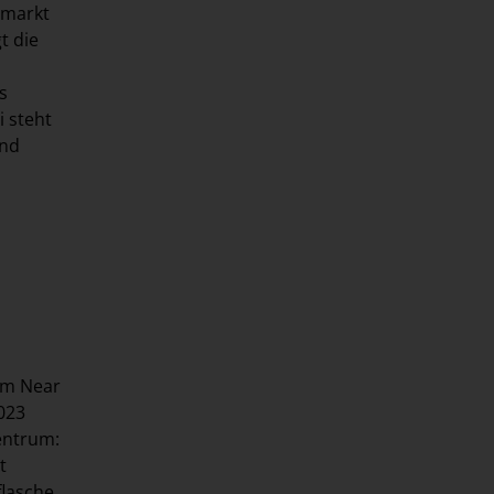
tmarkt
t die
s
i steht
und
im Near
023
entrum:
t
flasche