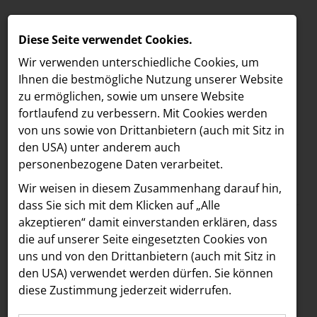
Diese Seite verwendet Cookies.
Wir verwenden unterschiedliche Cookies, um
Ihnen die best­mögliche Nutzung unserer Website
zu ermöglichen, sowie um unsere Website
fortlaufend zu verbessern. Mit Cookies werden
von uns sowie von Drittanbietern (auch mit Sitz in
den USA) unter anderem auch
personenbezogene Daten verarbeitet.
Meldungen
/
Vöslauer
MELDUNGEN
Wir weisen in diesem Zusammenhang darauf hin,
Text
Bilder
LOEBELL NORDBERG
dass Sie sich mit dem Klicken auf „Alle
akzeptieren“ damit ein­ver­standen erklären, dass
INNER
06.05.2025
die auf unserer Seite eingesetzten Cookies von
Vöslauer x Nina
aehre
uns und von den Drittanbietern (auch mit Sitz in
Astoria Artshow
den USA) verwendet werden dürfen. Sie können
Chuba: Start der
diese Zustimmung jederzeit widerrufen.
B/S/H Hausgeräte
„Bleib durstig“