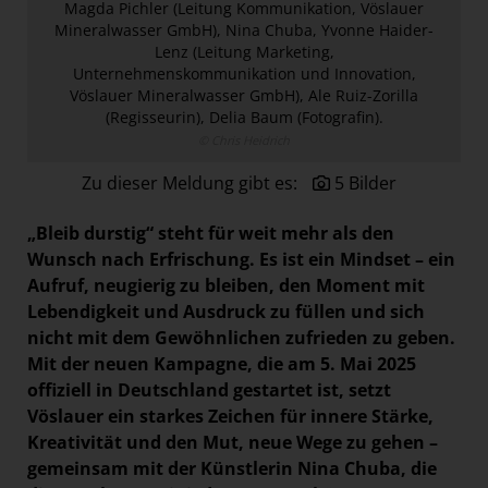
Magda Pichler (Leitung Kommunikation, Vöslauer
Paradies Garten
Mineralwasser GmbH), Nina Chuba, Yvonne Haider-
Lenz (Leitung Marketing,
Raisin
Unternehmenskommunikation und Innovation,
section.d
Vöslauer Mineralwasser GmbH), Ale Ruiz-Zorilla
(Regisseurin), Delia Baum (Fotografin).
Swiss Life Select
© Chris Heidrich
The Companion
Zu dieser Meldung gibt es:
5 Bilder
The Hoxton
„Bleib durstig“ steht für weit mehr als den
Unibail-Rodamco-Westfield
Wunsch nach Erfrischung. Es ist ein Mindset – ein
Vöslauer
Aufruf, neugierig zu bleiben, den Moment mit
NMK
Lebendigkeit und Ausdruck zu füllen und sich
nicht mit dem Gewöhnlichen zufrieden zu geben.
MEDIA
Mit der neuen Kampagne, die am 5. Mai 2025
offiziell in Deutschland gestartet ist, setzt
KONTAKT
Vöslauer ein starkes Zeichen für innere Stärke,
Kreativität und den Mut, neue Wege zu gehen –
gemeinsam mit der Künstlerin Nina Chuba, die