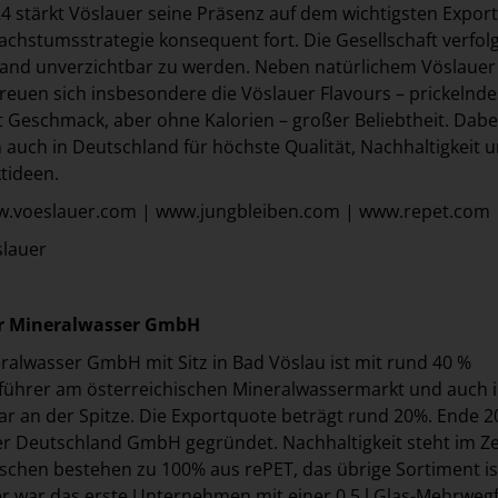
 stärkt Vöslauer seine Präsenz auf dem wichtigsten Expor
achstumsstrategie konsequent fort. Die Gesellschaft verfolg
land unverzichtbar zu werden. Neben natürlichem Vöslauer
reuen sich insbesondere die Vöslauer Flavours – prickelnde
 Geschmack, aber ohne Kalorien – großer Beliebtheit. Dabe
uch in Deutschland für höchste Qualität, Nachhaltigkeit 
tideen.
ww.voeslauer.com | www.jungbleiben.com | www.repet.com
slauer
er Mineralwasser GmbH
ralwasser GmbH mit Sitz in Bad Vöslau ist mit rund 40 %
tführer am österreichischen Mineralwassermarkt und auch 
r an der Spitze. Die Exportquote beträgt rund 20%. Ende 2
er Deutschland GmbH gegründet. Nachhaltigkeit steht im Z
aschen bestehen zu 100% aus rePET, das übrige Sortiment is
r war das erste Unternehmen mit einer 0,5 l Glas-Mehrweg