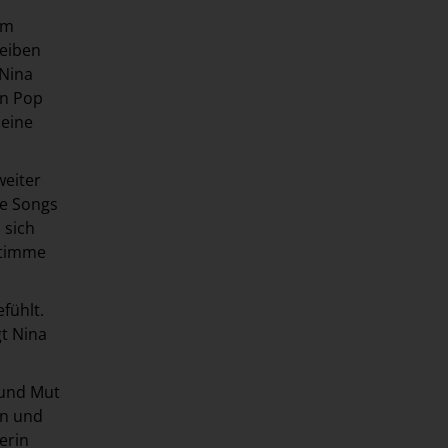
h
am
leiben
 Nina
en Pop
 eine
weiter
re Songs
 sich
 Stimme
fühlt.
gt Nina
 und Mut
en und
erin