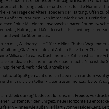
ingt Vöslauer mit einer neuen Kampagne frischen Wind nac
auer steht für jungbleiben – und das ist für die Nummer 1 
e keine Frage des Alters, sondern der Haltung. Offen zu b
t. Größer zu träumen. Sich immer wieder neu zu erfinden.
 diesen Spirit: Mit einem unverwechselbaren Sound zwisch
ntizität, Haltung und künstlerischer Klarheit begeistert sie
– und weit darüber hinaus.
ruch mit „Wildberry Lillet“ führte Nina Chubas Weg immer 
bütalbum „Glas“ erreichte auf Anhieb Platz 1 der Charts, ih
ine Milliarde Streams. Doch mehr als Zahlen ist es ihre Art,
 sie zur idealen Partnerin für Vöslauer macht: Nina ist die
– inspirierend, verbindend, antreibend.
t hat total Spaß gemacht und ich habe mich rundum wohl ge
rierend mit so vielen tollen Frauen zusammenzuarbeiten“, sa
im ‚Bleib durstig‘ bedeutet für uns, mit Freude, Ausdruck
ehen. Er steht für den Ehrgeiz, neue Horizonte zu entdeck
u feiern – innen wie außen“ erklärt Yvonne Haider-Lenz, Leit