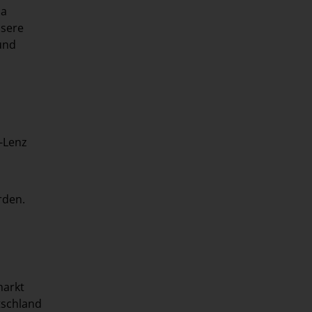
da
nsere
und
-Lenz
rden.
markt
tschland