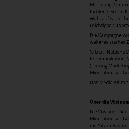
Marketing, Unter
Pichler, Leiterin
Wahl auf Nina Chu
Leichtigkeit überz
Die Kampagne wur
weiteres starkes
(v.l.n.r.) Natash
Kommunikation, V
(Leitung Marketi
Mineralwasser GmbH
Das Media-Kit mi
Über die Vöslau
Die Vöslauer Deut
Mineralwasser Gm
mit Sitz in Bad V