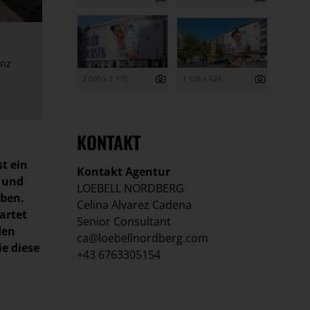
enz
2 000 x 1 175
1 126 x 624
KONTAKT
st ein
Kontakt Agentur
t und
LOEBELL NORDBERG
eben.
Celina Alvarez Cadena
artet
Senior Consultant
den
ca@loebellnordberg.com
e diese
+43 6763305154