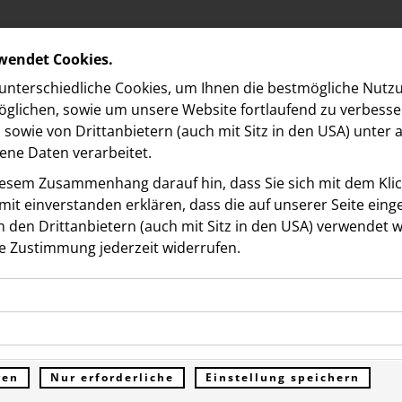
rwendet Cookies.
nterschiedliche Cookies, um Ihnen die best­mögliche Nutz
glichen, sowie um unsere Website fortlaufend zu verbesse
sowie von Drittanbietern (auch mit Sitz in den USA) unter
ne Daten verarbeitet.
iesem Zusammenhang darauf hin, dass Sie sich mit dem Klick
it ein­ver­standen erklären, dass die auf unserer Seite ein
 den Drittanbietern (auch mit Sitz in den USA) verwendet 
e Zustimmung jederzeit widerrufen.
ookies ermöglichen grundlegende Funktionen und sind für d
r x Nina Chuba: Start de
Funktion der Website erforderlich. Diese Cookies speichern
kies erfassen Informationen anonym. Diese Informationen h
genen Daten und werden an keine Dritten übermittelt.
durstig“ Kampagne in
e unsere Besucher unsere Website nutzen.
ren
Nur erforderliche
Einstellung speichern
ümer der Website (Erstanbieter)