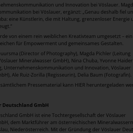
nehmenskommunikation und Innovation bei Vöslauer. Mag
 Kommunikation bei Vöslauer, ergänzt: „Genau deshalb fiel u
ba: eine Künstlerin, die mit Haltung, grenzenloser Energie 
eugt.“
de von einem rein weiblichen Kreativteam umgesetzt – ein
 Zeichen für Empowerment und gemeinsames Gestalten.
a Duursma (Director of Photography), Magda Pichler (Leitung
öslauer Mineralwasser GmbH), Nina Chuba, Yvonne Haider
ng, Unternehmenskommunikation und Innovation, Vöslauer
), Ale Ruiz-Zorilla (Regisseurin), Delia Baum (Fotografin).
t sämtlichem Pressematerial kann
HIER
heruntergeladen we
er Deutschland GmbH
schland GmbH ist eine Tochtergesellschaft der Vöslauer
bH, dem Marktführer am österreichischen Mineralwasser
öslau, Niederösterreich. Mit der Gründung der Vöslauer Deu