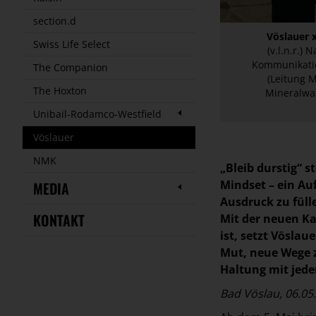
section.d
Vöslauer 
Swiss Life Select
(v.l.n.r.)
Kommunikatio
The Companion
(Leitung 
The Hoxton
Mineralwas
Unibail-Rodamco-Westfield
Vöslauer
NMK
„Bleib durstig“ s
Mindset – ein Au
MEDIA
Ausdruck zu füll
KONTAKT
Mit der neuen Ka
ist, setzt Vöslau
Mut, neue Wege z
Haltung mit jede
Bad Vöslau, 06.05