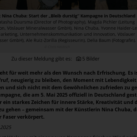
x Nina Chuba: Start der „Bleib durstig“ Kampagne in Deutschland
 Natasha Duursma (Director of Photography), Magda Pichler (Leitung
n, Vöslauer Mineralwasser GmbH), Nina Chuba, Yvonne Haider-L
Marketing, Unternehmenskommunikation und Innovation, Vöslauer
ser GmbH), Ale Ruiz-Zorilla (Regisseurin), Delia Baum (Fotografin).
© Chris Heidrich
Zu dieser Meldung gibt es:
5 Bilder
teht für weit mehr als den Wunsch nach Erfrischung. Es i
fruf, neugierig zu bleiben, den Moment mit Lebendigkei
en und sich nicht mit dem Gewöhnlichen zufrieden zu g
mpagne, die am 5. Mai 2025 offiziell in Deutschland gest
er ein starkes Zeichen für innere Stärke, Kreativität und 
u gehen – gemeinsam mit der Künstlerin Nina Chuba, di
r Faser verkörpert.
.2025