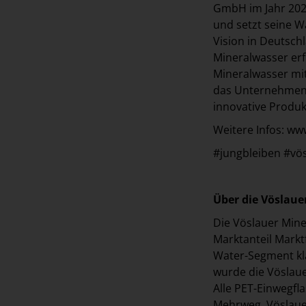
GmbH im Jahr 2024
und setzt seine W
Vision in Deutsch
Mineralwasser erf
Mineralwasser mit
das Unternehmen a
innovative Produk
Weitere Infos: w
#jungbleiben #vö
Über die Vöslau
Die Vöslauer Mine
Marktanteil Mark
Water-Segment kla
wurde die Vöslau
Alle PET-Einwegfl
Mehrweg. Vöslaue