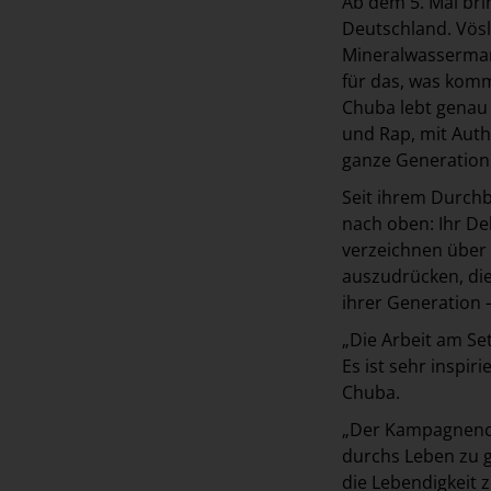
Ab dem 5. Mai br
Deutschland. Vösl
Mineralwassermark
für das, was komm
Chuba lebt genau
und Rap, mit Authe
ganze Generation 
Seit ihrem Durchb
nach oben: Ihr De
verzeichnen über e
auszudrücken, die
ihrer Generation 
„Die Arbeit am Se
Es ist sehr inspi
Chuba.
„Der Kampagnencla
durchs Leben zu g
die Lebendigkeit z