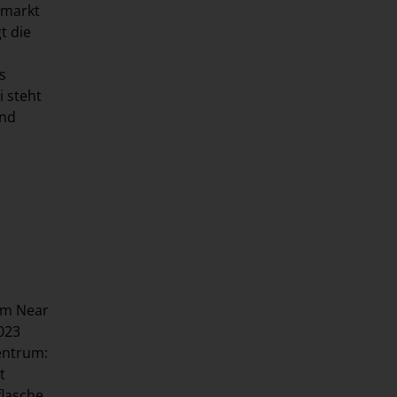
tmarkt
t die
s
i steht
und
im Near
023
entrum:
t
flasche