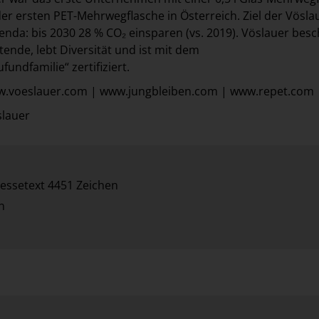
er ersten PET-Mehrwegflasche in Österreich. Ziel der Vösla
enda: bis 2030 28 % CO₂ einsparen (vs. 2019). Vöslauer besc
tende, lebt Diversität und ist mit dem
undfamilie“ zertifiziert.
ww.voeslauer.com | www.jungbleiben.com | www.repet.com
slauer
essetext 4451 Zeichen
n