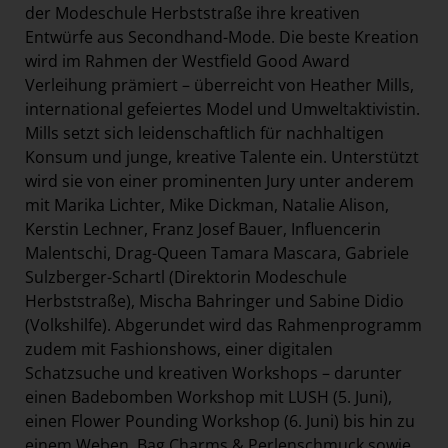
der Modeschule Herbststraße ihre kreativen
Entwürfe aus Secondhand-Mode. Die beste Kreation
wird im Rahmen der Westfield Good Award
Verleihung prämiert – überreicht von Heather Mills,
international gefeiertes Model und Umweltaktivistin.
Mills setzt sich leidenschaftlich für nachhaltigen
Konsum und junge, kreative Talente ein. Unterstützt
wird sie von einer prominenten Jury unter anderem
mit Marika Lichter, Mike Dickman, Natalie Alison,
Kerstin Lechner, Franz Josef Bauer, Influencerin
Malentschi, Drag-Queen Tamara Mascara, Gabriele
Sulzberger-Schartl (Direktorin Modeschule
Herbststraße), Mischa Bahringer und Sabine Didio
(Volkshilfe). Abgerundet wird das Rahmenprogramm
zudem mit Fashionshows, einer digitalen
Schatzsuche und kreativen Workshops – darunter
einen Badebomben Workshop mit LUSH (5. Juni),
einen Flower Pounding Workshop (6. Juni) bis hin zu
einem Weben, Bag Charms & Perlenschmuck sowie