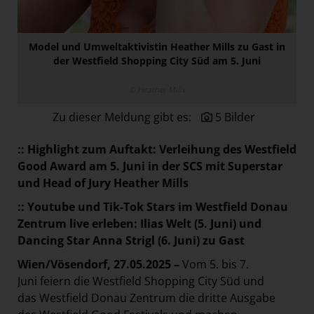
Paradies Garten
Raisin
Model und Umweltaktivistin Heather Mills zu Gast in
section.d
der Westfield Shopping City Süd am 5. Juni
Swiss Life Select
© Heather Mills
The Companion
Zu dieser Meldung gibt es:
5 Bilder
The Hoxton
::
Highlight zum Auftakt: Verleihung des Westfield
Unibail-Rodamco-Westfield
Good Award am 5.
Juni in der SCS mit Superstar
Corporate & Finance
und Head of Jury Heather Mills
Real Estate
::
Youtube und Tik-Tok Stars im Westfield Donau
Vöslauer
Zentrum live erleben: Ilias Welt (5. Juni) und
Dancing Star Anna Strigl (6. Juni) zu Gast
NMK
Wien/Vösendorf, 27.05.2025 –
Vom 5. bis 7.
MEDIA
Juni feiern die Westfield Shopping City Süd und
das Westfield Donau Zentrum die dritte Ausgabe
KONTAKT