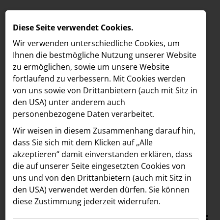
Diese Seite verwendet Cookies.
Wir verwenden unterschiedliche Cookies, um
Ihnen die best­mögliche Nutzung unserer Website
zu ermöglichen, sowie um unsere Website
fortlaufend zu verbessern. Mit Cookies werden
von uns sowie von Drittanbietern (auch mit Sitz in
den USA) unter anderem auch
personenbezogene Daten verarbeitet.
Meldungen
/
Unibail-Rodamco-Westfield
MELDUNGEN
Wir weisen in diesem Zusammenhang darauf hin,
Text
Bilder
LOEBELL NORDBERG
dass Sie sich mit dem Klicken auf „Alle
akzeptieren“ damit ein­ver­standen erklären, dass
INNER
27.05.2025
die auf unserer Seite eingesetzten Cookies von
Westfield Center mit
aehre
uns und von den Drittanbietern (auch mit Sitz in
Astoria Artshow
den USA) verwendet werden dürfen. Sie können
Staraufgebot bei
diese Zustimmung jederzeit widerrufen.
B/S/H Hausgeräte
Nachhaltigkeitsfestival