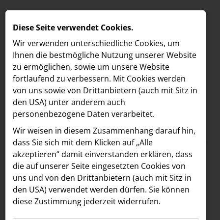
Diese Seite verwendet Cookies.
Wir verwenden unterschiedliche Cookies, um
Ihnen die best­mögliche Nutzung unserer Website
zu ermöglichen, sowie um unsere Website
fortlaufend zu verbessern. Mit Cookies werden
von uns sowie von Drittanbietern (auch mit Sitz in
den USA) unter anderem auch
personenbezogene Daten verarbeitet.
Meldungen
/
Unibail-Rodamco-Westfield
/
Corporate & Finance
MELDUNGEN
Wir weisen in diesem Zusammenhang darauf hin,
Text
Bilder
LOEBELL NORDBERG
dass Sie sich mit dem Klicken auf „Alle
akzeptieren“ damit ein­ver­standen erklären, dass
INNER
12.11.2025
die auf unserer Seite eingesetzten Cookies von
Westfield Černý Most
aehre
uns und von den Drittanbietern (auch mit Sitz in
Astoria Artshow
den USA) verwendet werden dürfen. Sie können
ushers in new era for
diese Zustimmung jederzeit widerrufen.
B/S/H Hausgeräte
retail, dining and