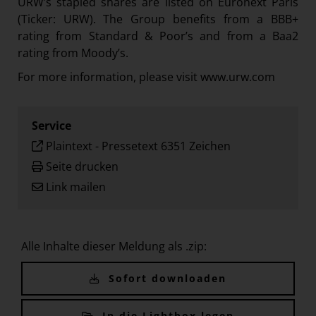
URW’s stapled shares are listed on Euronext Paris
(Ticker: URW). The Group benefits from a BBB+
rating from Standard & Poor’s and from a Baa2
rating from Moody’s.
For more information, please visit
www.urw.com
Service
Plaintext
-
Pressetext 6351 Zeichen
Seite drucken
Link mailen
Alle Inhalte dieser Meldung als .zip:
Sofort downloaden
In die Lightbox legen