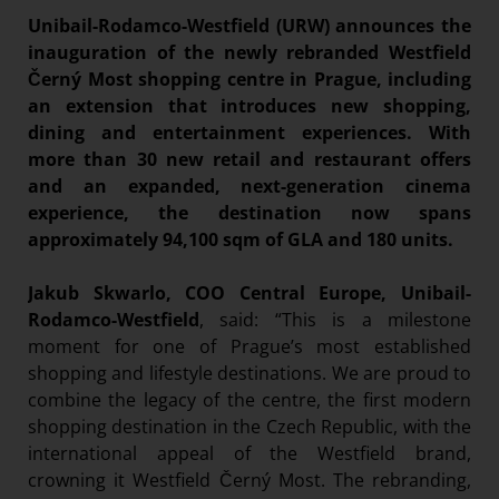
Paradies Garten
Unibail-Rodamco-Westfield (URW) announces the
inauguration of the newly rebranded Westfield
Raisin
Černý Most shopping centre in Prague, including
section.d
an extension that introduces new shopping,
Swiss Life Select
dining and entertainment experiences. With
more than 30 new retail and restaurant offers
The Companion
and an expanded, next-generation cinema
The Hoxton
experience, the destination now spans
approximately 94,100 sqm of GLA and 180 units.
Unibail-Rodamco-Westfield
Corporate & Finance
Jakub Skwarlo, COO Central Europe, Unibail-
Real Estate
Rodamco-Westfield
, said: “This is a milestone
moment for one of Prague’s most established
Vöslauer
shopping and lifestyle destinations. We are proud to
NMK
combine the legacy of the centre, the first modern
MEDIA
shopping destination in the Czech Republic, with the
international appeal of the Westfield brand,
KONTAKT
crowning it Westfield Černý Most. The rebranding,